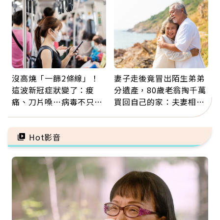
雷
沒高燒「一篩2條線」！
妻子走後竟冒出陌生弟弟
這波新冠症狀變了：痠
分遺產，80歲老翁掏千萬
痛、刀片嗓…病毒不只攻
買回自己的家：夫妻相守
肺，三高族恐引發全身血
60年，卻輸給一個名字
管發炎
Hot影音