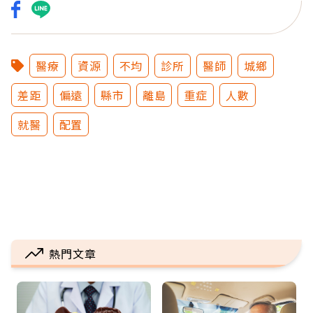
醫療
資源
不均
診所
醫師
城鄉
差距
偏遠
縣市
離島
重症
人數
就醫
配置
熱門文章