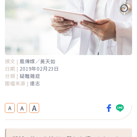
撰文 |
風傳媒／黃天如
日期 |
2019年02月23日
分類 |
疑難雜症
圖檔來源 |
達志
A
A
A