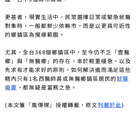
更甚者，現實生活中，民眾選擇日常或緊急就醫
對象時，一般都鮮少依縣市，而是以更具可近性
的鄉鎮區為搜尋範圍。
尤其，全台368個鄉鎮區中，至今仍不乏「壹醫
鄉」與「無醫鄉」的存在，本於輕重緩急，以及
先求有才能求好的原則，如何解決進而滿足這些
轄內只有1名西醫師甚或無醫鄉鎮區居民的
就醫
需要
，都無疑是當務之急。
(本文獲「風傳媒」授權轉載，原文
刊載於此
)