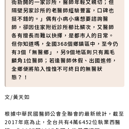
街新開的一家診所，醫師年輕又親切；但
隔壁另家診所的老醫師經驗豐富，口碑也
挺不錯的。」偶有小病小痛想要諮詢醫
師，卻因住家附近診所櫛比鱗次，又醫師
各有擅長而難以抉擇，是都市人的日常。
但你知道嗎，全國368個鄉鎮區中，至今仍
有3個「無醫鄉」，另9個地區則只有鳳毛
麟角1位醫師；若逢醫師休假、出國進修，
全鄉便將陷入惶惶不可終日的無醫狀
態？！
文/黃天如
根據中華民國醫師公會全聯會的最新統計，截至
2017年底為止，全台共有4萬6452位執業西醫