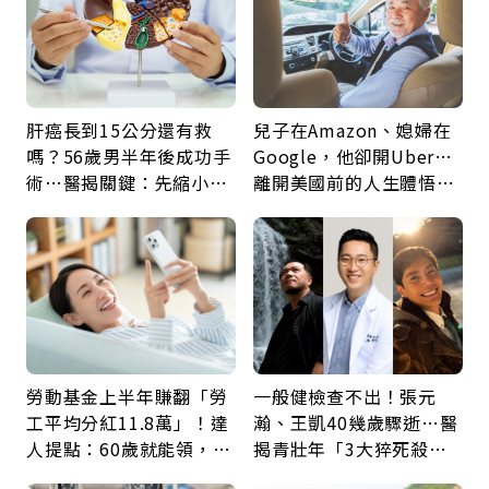
肝癌長到15公分還有救
兒子在Amazon、媳婦在
嗎？56歲男半年後成功手
Google，他卻開Uber…
術…醫揭關鍵：先縮小腫
離開美國前的人生體悟：
瘤再談根治
好的壞的都不會永遠
勞動基金上半年賺翻「勞
一般健檢查不出！張元
工平均分紅11.8萬」！達
瀚、王凱40幾歲驟逝…醫
人提點：60歲就能領，重
揭青壯年「3大猝死殺
新就業還有隱藏版退休金
手」：靠2檢查揪出9成地