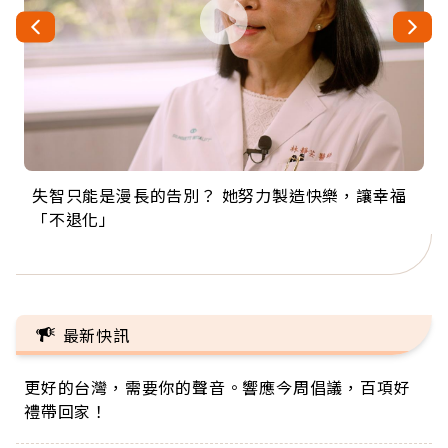
失智只能是漫長的告別？ 她努力製造快樂，讓幸福
來自剛果的巧克力神父 為台灣奉獻36年 「台灣是我
63歲卸矽谷副總、搬回台灣找快樂！「蛋黃哥小
104歲打破金氏世界紀錄 成為全球最年長羽球選
事業巔峰他選擇追夢…黑手阿伯拉小提琴還登上小
「不退化」
的家，我連作夢都講台語！」
丑」走進安養院，逗樂上萬爺奶：退休後才開始真
手，分享長壽的秘密原來是「這個」
巨蛋！連CNN都大讚！
正的人生
最新快訊
更好的台灣，需要你的聲音。響應今周倡議，百項好
禮帶回家！