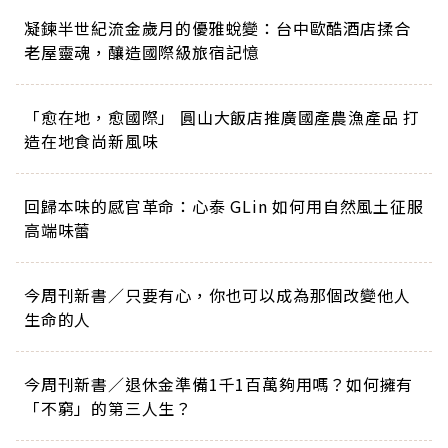
凝鍊半世紀流金歲月的優雅蛻變：台中歐酷酒店揉合
老屋靈魂，釀造國際級旅宿記憶
「愈在地，愈國際」 圓山大飯店推廣國產農漁產品 打
造在地食尚新風味
回歸本味的感官革命：心泰 GLin 如何用自然風土征服
高端味蕾
今周刊新書／只要有心，你也可以成為那個改變他人
生命的人
今周刊新書／退休金準備1千1百萬夠用嗎？如何擁有
「不窮」的第三人生？