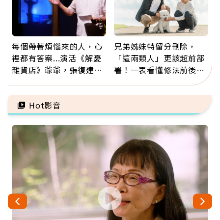
每個帶著煩惱來的人，心
兄弟姊妹特留分刪除，
裡都有答案...演活《解憂
「這兩類人」更該超前部
雜貨店》爺爺，張復建：
署！一表看懂修法前後差
放下執著不是認輸，而是
異：沒留遺囑手足反而分
善待自己
更多
Hot影音