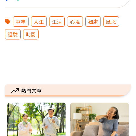
中年
人生
生活
心境
獨處
感恩
經驗
時間
熱門文章