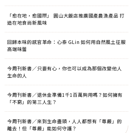
「愈在地，愈國際」 圓山大飯店推廣國產農漁產品 打
造在地食尚新風味
回歸本味的感官革命：心泰 GLin 如何用自然風土征服
高端味蕾
今周刊新書／只要有心，你也可以成為那個改變他人
生命的人
今周刊新書／退休金準備1千1百萬夠用嗎？如何擁有
「不窮」的第三人生？
今周刊新書／來到生命盡頭，人人都想有「尊嚴」的
離去！但「尊嚴」能如何守護？