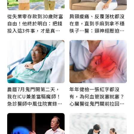
從失業零存款到30歲財富
肩頸痠痛、反覆落枕都沒
自由！他終於明白：把錢
在意，直到手麻到拿不穩
投入這3件事，才是真正
筷子…醫：頸神經壓迫上
留給未來的自己
身，打破固定姿勢才是關
鍵
農曆7月鬼門開第二天，
年年健檢一張紅字都沒
我在ICU兼差當驅魔師！
有，為何血管說塞就塞？
急診醫師中風住院實錄：
心臟醫從鬼門關前拉回病
那些怪物原來叫譫妄
人：會不會心梗要看對數
字