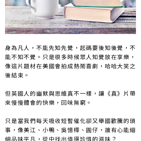
身為凡人，不能先知先覺，起碼要後知後覺，不
能不知不覺。只是很多時候眾人知覺放在享樂，
像這片題材在美國會拍成熱鬧喜劇，哈哈大笑之
後結束。
但英國人的幽默與思維真不一樣，讓《真》片帶
來慢慢體會的快樂，回味無窮。
只是當我們每天吸收短暫催化卻又舉國歡騰的瑣
事，像美江、小鴨、吳憶樺、圓仔，誰有心能細
細品味平凡，從中找出值得珍惜的滋味？