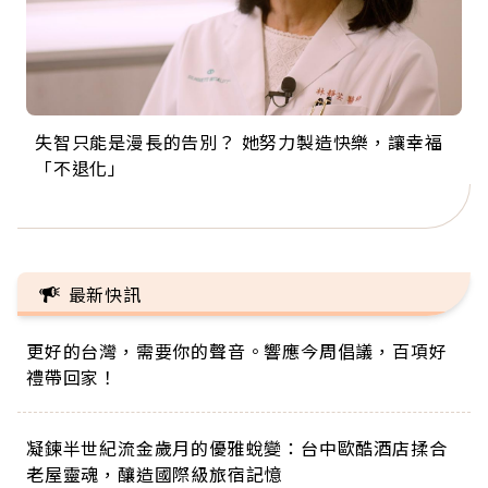
失智只能是漫長的告別？ 她努力製造快樂，讓幸福
來自剛果的巧克力神父 為台灣奉獻36年 「台灣是我
63歲卸矽谷副總、搬回台灣找快樂！「蛋黃哥小
104歲打破金氏世界紀錄 成為全球最年長羽球選
事業巔峰他選擇追夢…黑手阿伯拉小提琴還登上小
「不退化」
的家，我連作夢都講台語！」
丑」走進安養院，逗樂上萬爺奶：退休後才開始真
手，分享長壽的秘密原來是「這個」
巨蛋！連CNN都大讚！
正的人生
最新快訊
更好的台灣，需要你的聲音。響應今周倡議，百項好
禮帶回家！
凝鍊半世紀流金歲月的優雅蛻變：台中歐酷酒店揉合
老屋靈魂，釀造國際級旅宿記憶