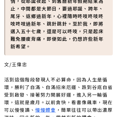
情，從耶誕夜起、到舊曆新年假期結束為
止，中間都是大節日，要過耶誕、跨年、
尾牙、返鄉過新年，心裡隨時咚吱咚吱咚
吱咚吱過新年、跳針跳針。至於我，即將
邁入五十七歲，還是可以咚吱，只是起床
難免腰痠背痛，即便如此，仍想許些新年
新希望。
文/王偉忠
活到這個階段發現人不必算命，因為人生是循
環，勝利了自滿、自滿招來厄運、跌到谷底自省
受到啟發、接著努力開展好運，進入另一輪循
環，這就是歲月。以前貪快，看書像飆車，現在
可以慢慢讀、
慢慢體會
，簡單往往可以帶出濃厚