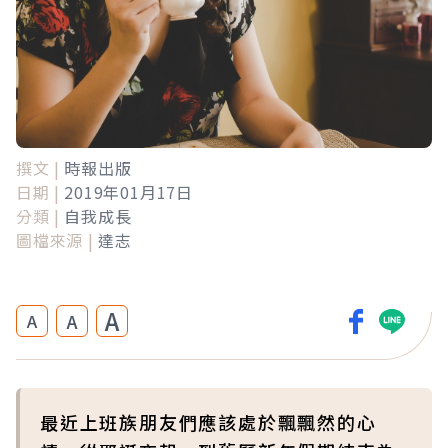
撰文 |
時報出版
日期 |
2019年01月17日
分類 |
自我成長
圖檔來源 |
達志
A
A
A
最近上班族朋友們應該處於飄飄然的心