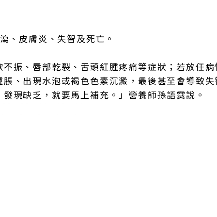
腹瀉、皮膚炎、失智及死亡。
欲不振、唇部乾裂、舌頭紅腫疼痛等症狀；若放任病
腫脹、出現水泡或褐色色素沉澱，最後甚至會導致失
，發現缺乏，就要馬上補充。」營養師孫語霙說。