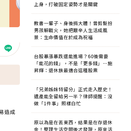
上身，打破固定姿勢才是關鍵
教書一輩子、身後捐大體！曾剪髮扮
男孩躲戰火，她把艱辛人生活成風
景：生命價值在於成為祝福
台股暴漲暴跌還能進場？60後需要
「能花的錢」，不是「更多錢」…施
昇輝：退休族最適合這種股票
「兄弟姊妹特留分」正式走入歷史！
遺產能全留給另一半？律師提醒：沒
做「1件事」照樣白忙
易造成
原以為是在丟東西，結果是在存退休
金！整理生活空間後才發現，原來活