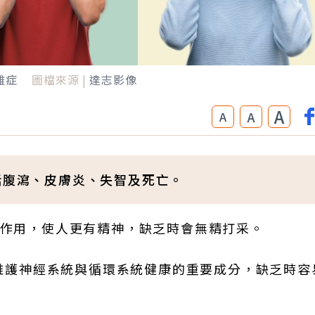
雜症
圖檔來源 |
達志影像
A
A
A
括腹瀉、皮膚炎、失智及死亡。
原作用，使人更有精神，缺乏時會無精打采。
更是維護神經系統與循環系統健康的重要成分，缺乏時容
。