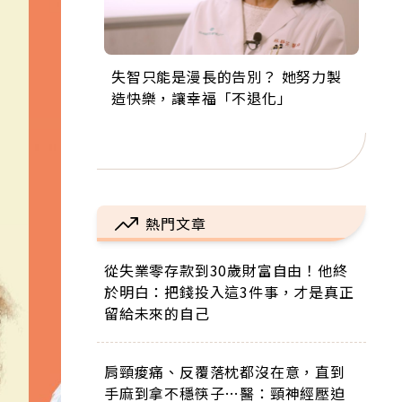
失智只能是漫長的告別？ 她努力製
來自剛果的巧克力神父 為台灣奉獻
63歲卸矽谷副總、搬回台灣找快
104歲打破金氏世界紀錄 成為全球
事業巔峰他選擇追夢…黑手阿伯拉
造快樂，讓幸福「不退化」
36年 「台灣是我的家，我連作夢都
樂！「蛋黃哥小丑」走進安養院，
最年長羽球選手，分享長壽的秘密
小提琴還登上小巨蛋！連CNN都大
講台語！」
逗樂上萬爺奶：退休後才開始真正
原來是「這個」
讚！
的人生
熱門文章
從失業零存款到30歲財富自由！他終
於明白：把錢投入這3件事，才是真正
留給未來的自己
肩頸痠痛、反覆落枕都沒在意，直到
手麻到拿不穩筷子…醫：頸神經壓迫