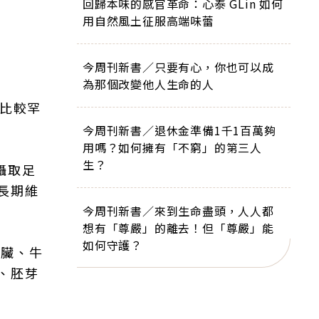
回歸本味的感官革命：心泰 GLin 如何
用自然風土征服高端味蕾
今周刊新書／只要有心，你也可以成
為那個改變他人生命的人
症比較罕
今周刊新書／退休金準備1千1百萬夠
用嗎？如何擁有「不窮」的第三人
生？
攝取足
長期維
今周刊新書／來到生命盡頭，人人都
想有「尊嚴」的離去！但「尊嚴」能
如何守護？
內臟、牛
、胚芽