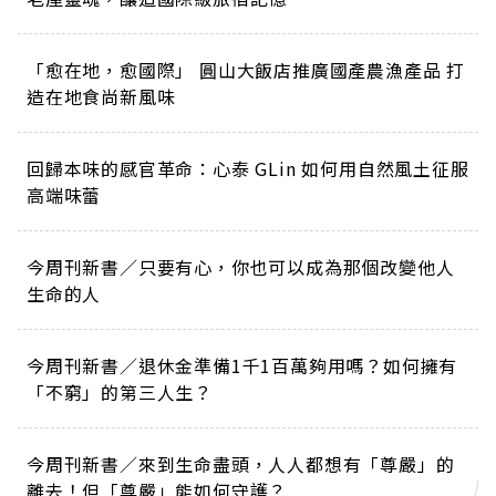
「愈在地，愈國際」 圓山大飯店推廣國產農漁產品 打
造在地食尚新風味
回歸本味的感官革命：心泰 GLin 如何用自然風土征服
高端味蕾
今周刊新書／只要有心，你也可以成為那個改變他人
生命的人
今周刊新書／退休金準備1千1百萬夠用嗎？如何擁有
「不窮」的第三人生？
今周刊新書／來到生命盡頭，人人都想有「尊嚴」的
離去！但「尊嚴」能如何守護？