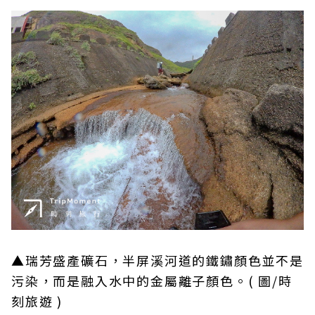
▲瑞芳盛產礦石，半屏溪河道的鐵鏽顏色並不是
污染，而是融入水中的金屬離子顏色。( 圖/時
刻旅遊 )