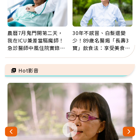
農曆7月鬼門開第二天，
30年不感冒、白髮還變
我在ICU兼差當驅魔師！
少！89歲名醫揭「長壽3
急診醫師中風住院實錄：
寶」飲食法：享受美食不
那些怪物原來叫譫妄
忌口，偶爾也該吃點肉
Hot影音