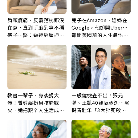
肩頸痠痛、反覆落枕都沒
兒子在Amazon、媳婦在
在意，直到手麻到拿不穩
Google，他卻開Uber…
筷子…醫：頸神經壓迫上
離開美國前的人生體悟：
身，打破固定姿勢才是關
好的壞的都不會永遠
鍵
教書一輩子、身後捐大
一般健檢查不出！張元
體！曾剪髮扮男孩躲戰
瀚、王凱40幾歲驟逝…醫
火，她把艱辛人生活成風
揭青壯年「3大猝死殺
景：生命價值在於成為祝
手」：靠2檢查揪出9成地
福
雷