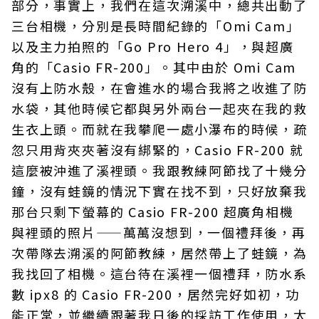
部分，事實上，我們在這次溯溪中，總共出動了
三台相機，分別是長時間紀錄的「Omi Cam」
以及主力拍照的「Go Pro Hero 4」，與超廣
角的「Casio FR-200」。其中由於 Omi Cam
沒有上防水殼，在會進水的場合我將之收進了防
水袋，其他時候它都與另外兩台一起夾在我的救
生衣上頭。而就在我攀爬一處小瀑布的時候，疏
忽只用背夾夾著沒有綁緊的，Casio FR-200 就
這麼被沖進了溪裡頭。我跟教練阿節找了十幾分
鐘，沒有蛙鏡的情況下實在找不到，只好放棄我
那台只剩下螢幕的 Casio FR-200 超廣角相機
與裡頭的照片——萬萬沒想到，一個禮拜後，再
次帶隊去溯溪的阿節教練，居然帶上了蛙鏡，為
我找回了相機。這台待在溪裡一個禮拜，防水系
數 ipx8 的 Casio FR-200，居然完好如初，功
能正常，並繼續跟著我日後的採訪工作使用，太