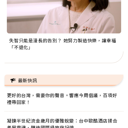
失智只能是漫長的告別？ 她努力製造快樂，讓幸福
來自剛果的巧克力神父 為台灣奉獻36年 「台灣是我
63歲卸矽谷副總、搬回台灣找快樂！「蛋黃哥小
104歲打破金氏世界紀錄 成為全球最年長羽球選
事業巔峰他選擇追夢…黑手阿伯拉小提琴還登上小
「不退化」
的家，我連作夢都講台語！」
丑」走進安養院，逗樂上萬爺奶：退休後才開始真
手，分享長壽的秘密原來是「這個」
巨蛋！連CNN都大讚！
正的人生
最新快訊
更好的台灣，需要你的聲音。響應今周倡議，百項好
禮帶回家！
凝鍊半世紀流金歲月的優雅蛻變：台中歐酷酒店揉合
老屋靈魂，釀造國際級旅宿記憶