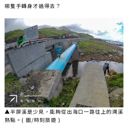
哪隻手轉身才過得去？
▲半屏溪是少見，能夠從出海口一路往上的溯溪
熱點。( 圖/時刻旅遊 )