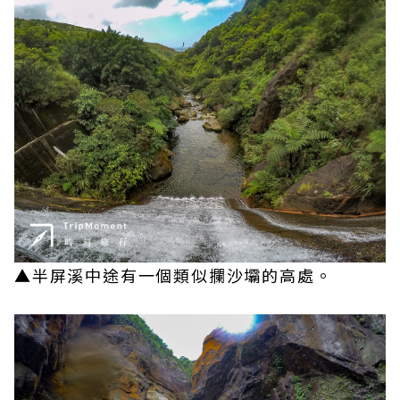
▲半屏溪中途有一個類似攔沙壩的高處。