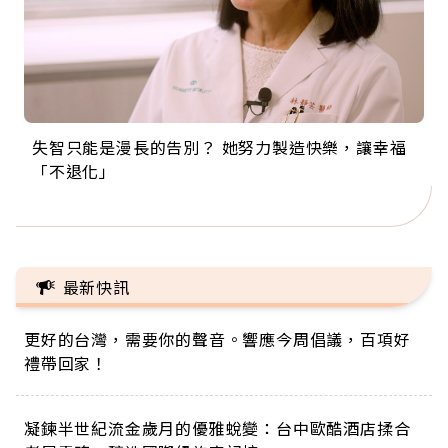
失智只能是漫長的告別？ 她努力製造快樂，讓幸福
來自剛果的巧克力神父 為台灣奉獻36年 「台灣是我
63歲卸矽谷副總、搬回台灣找快樂！「蛋黃哥小
104歲打破金氏世界紀錄 成為全球最年長羽球選
事業巔峰他選擇追夢…黑手阿伯拉小提琴還登上小
「不退化」
的家，我連作夢都講台語！」
丑」走進安養院，逗樂上萬爺奶：退休後才開始真
手，分享長壽的秘密原來是「這個」
巨蛋！連CNN都大讚！
正的人生
最新快訊
更好的台灣，需要你的聲音。響應今周倡議，百項好
禮帶回家！
凝鍊半世紀流金歲月的優雅蛻變：台中歐酷酒店揉合