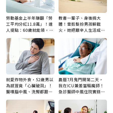
勞動基金上半年賺翻「勞
教書一輩子、身後捐大
工平均分紅11.8萬」！達
體！曾剪髮扮男孩躲戰
人提點：60歲就能領，重
火，她把艱辛人生活成風
新就業還有隱藏版退休金
景：生命價值在於成為祝
福
就愛炸物外食，52歲男以
農曆7月鬼門開第二天，
為感冒竟「心臟破洞」！
我在ICU兼差當驅魔師！
醫嘆腦中風、洗腎都跟它
急診醫師中風住院實錄：
有關：4警訊是心臟在呼
那些怪物原來叫譫妄
救