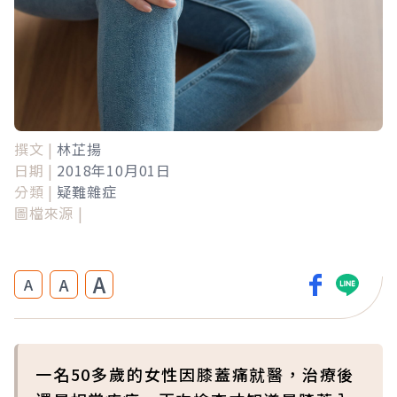
撰文 |
林芷揚
日期 |
2018年10月01日
分類 |
疑難雜症
圖檔來源 |
A
A
A
一名50多歲的女性因膝蓋痛就醫，治療後