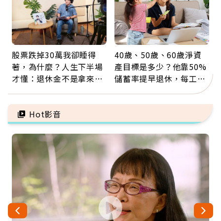
股票跌掉30萬我卻睡得
40歲、50歲、60歲淨資
著，為什麼？人生下半場
產目標是多少？他靠50%
才懂：退休金不是拿來拚
儲蓄率提早退休，每工作
翻倍，投資可以輸，人生
1年買下1年自由
不能賭
Hot影音