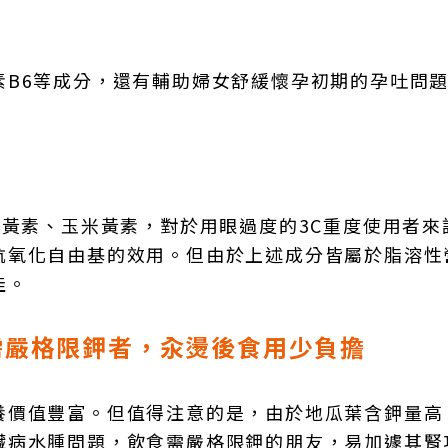
素B6等成分，還有輔助婦女舒緩懷孕初期的孕吐問
葉黃素、玉米黃素，對於用眼過度的3C重度使用者來
抗氧化自由基的效用。但由於上述成分皆屬於脂溶性
佳。
需嚴格限鉀者，汆燙後食用少負擔
養價值豐富。但值得注意的是，由於地瓜葉含鉀量高
臟病水腫問題，飲食需嚴格限鉀的朋友，易加遽其腎