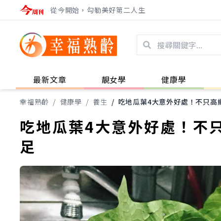
從今開始，勾勒美好第二人生
最新文章
靚女學
健康學
幸福熟齡
/
健康學
/
養生
/
吃地瓜葉4大意外好處！不只高
吃地瓜葉4大意外好處！不
足