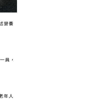
述營養
的一員，
老年人