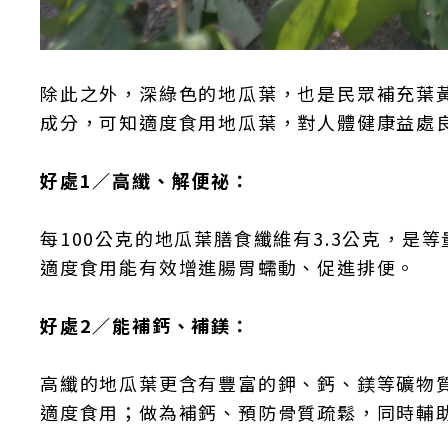
除此之外，深綠色的地瓜葉，也是民眾補充葉
成分，可知適度食用地瓜葉，對人體健康益處
好處1／高纖、解便祕：
每100公克的地瓜葉膳食纖維有3.3公克，是等
適度食用能有效增進腸胃蠕動、促進排便。
好處2／能補鈣、補鎂：
高纖的地瓜葉更含有豐富的鉀、鈣、鎂等礦物
適度食用；做為補鈣、預防骨質疏鬆，同時輔