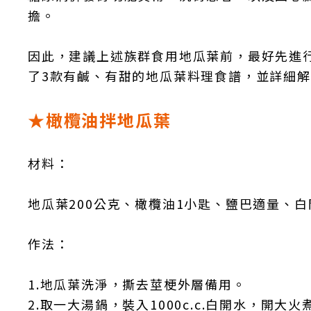
擔。
因此，建議上述族群食用地瓜葉前，最好先進
了3款有鹹、有甜的地瓜葉料理食譜，並詳細
★橄欖油拌地瓜葉
材料：
地瓜葉200公克、橄欖油1小匙、鹽巴適量、白開水
作法：
1.地瓜葉洗淨，撕去莖梗外層備用。
2.取一大湯鍋，裝入1000c.c.白開水，開大火