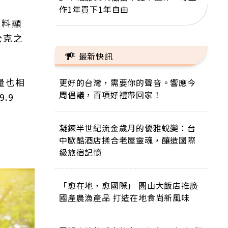
作1年買下1年自由
資料顯
公克之
最新快訊
量也相
更好的台灣，需要你的聲音。響應今
周倡議，百項好禮帶回家！
.9
凝鍊半世紀流金歲月的優雅蛻變：台
中歐酷酒店揉合老屋靈魂，釀造國際
級旅宿記憶
「愈在地，愈國際」 圓山大飯店推廣
國產農漁產品 打造在地食尚新風味