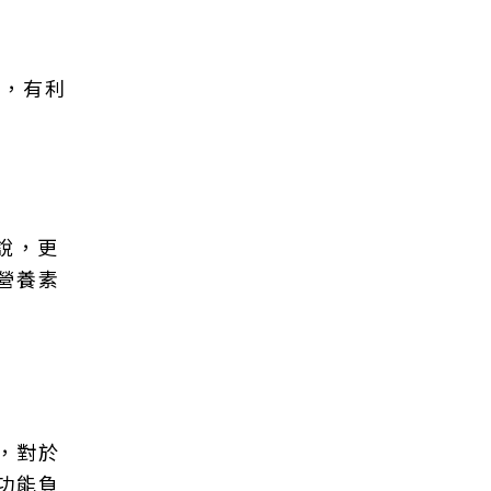
題，有利
說，更
營養素
，對於
功能負