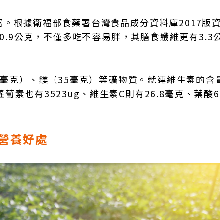
。根據衛福部食藥署台灣食品成分資料庫2017版
0.9公克，不僅多吃不容易胖，其膳食纖維更有3.3
5毫克）、鎂（35毫克）等礦物質。就連維生素的含
蔔素也有3523ug、維生素C則有26.8毫克、葉酸69
營養好處