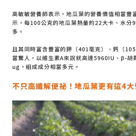
高敏敏營養師表示，地瓜葉的營養價值相當豐富
示，每100公克的地瓜葉熱量約22大卡、水分9
多。
且其同時富含豐富的鉀（401毫克）、鈣（10
當驚人，以維生素A來說就高達5960IU、β-胡蘿
ug，組成成分相當多元。
不只高纖解便祕！地瓜葉更有這4大