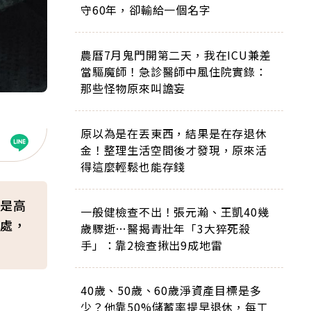
守60年，卻輸給一個名字
農曆7月鬼門開第二天，我在ICU兼差
當驅魔師！急診醫師中風住院實錄：
那些怪物原來叫譫妄
原以為是在丟東西，結果是在存退休
金！整理生活空間後才發現，原來活
得這麼輕鬆也能存錢
是高
一般健檢查不出！張元瀚、王凱40幾
處，
歲驟逝…醫揭青壯年「3大猝死殺
手」：靠2檢查揪出9成地雷
40歲、50歲、60歲淨資產目標是多
少？他靠50%儲蓄率提早退休，每工