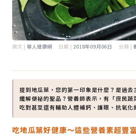
撰文 |
華人健康網
日期 |
2018年09月06日
分類 |
提到地瓜葉，您的第一印象是什麼？是過去
纖解便祕的聖品？營養師表示，有「庶民蔬
吃對甚至還有輔助人體補鈣、護眼、抗氧化
吃地瓜葉好健康～這些營養素超豐