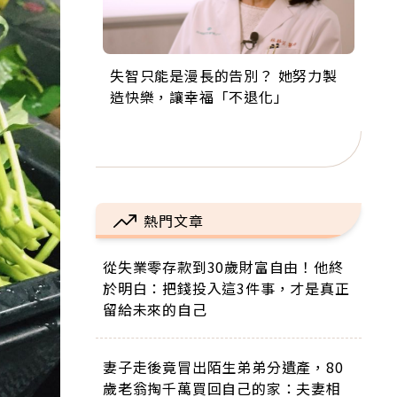
失智只能是漫長的告別？ 她努力製
來自剛果的巧克力神父 為台灣奉獻
63歲卸矽谷副總、搬回台灣找快
104歲打破金氏世界紀錄 成為全球
事業巔峰他選擇追夢…黑手阿伯拉
造快樂，讓幸福「不退化」
36年 「台灣是我的家，我連作夢都
樂！「蛋黃哥小丑」走進安養院，
最年長羽球選手，分享長壽的秘密
小提琴還登上小巨蛋！連CNN都大
講台語！」
逗樂上萬爺奶：退休後才開始真正
原來是「這個」
讚！
的人生
熱門文章
從失業零存款到30歲財富自由！他終
於明白：把錢投入這3件事，才是真正
留給未來的自己
妻子走後竟冒出陌生弟弟分遺產，80
歲老翁掏千萬買回自己的家：夫妻相