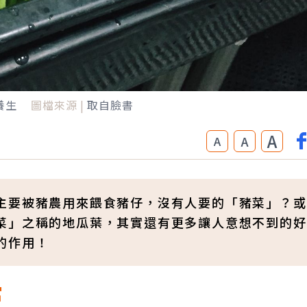
養生
圖檔來源 |
取自臉書
A
A
A
主要被豬農用來餵食豬仔，沒有人要的「豬菜」？或
菜」之稱的地瓜葉，其實還有更多讓人意想不到的好
的作用！
富