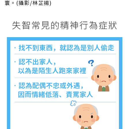
寰。(攝影/林芷揚)