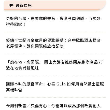
最新快訊
更好的台灣，需要你的聲音。響應今周倡議，百項好
禮帶回家！
凝鍊半世紀流金歲月的優雅蛻變：台中歐酷酒店揉合
老屋靈魂，釀造國際級旅宿記憶
「愈在地，愈國際」 圓山大飯店推廣國產農漁產品 打
造在地食尚新風味
回歸本味的感官革命：心泰 GLin 如何用自然風土征服
高端味蕾
今周刊新書／只要有心，你也可以成為那個改變他人