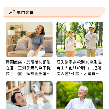
熱門文章
肩頸痠痛、反覆落枕都沒
從失業零存款到30歲財富
在意，直到手麻到拿不穩
自由！他終於明白：把錢
筷子…醫：頸神經壓迫上
投入這3件事，才是真正
身，打破固定姿勢才是關
留給未來的自己
鍵