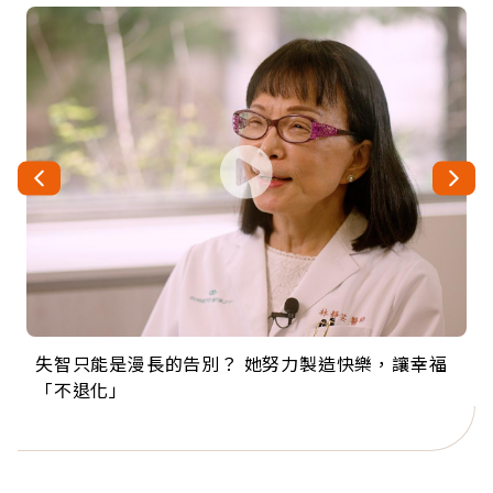
失智只能是漫長的告別？ 她努力製造快樂，讓幸福
來自剛果的巧克力神父 為台灣奉獻36年 「台灣是我
63歲卸矽谷副總、搬回台灣找快樂！「蛋黃哥小
104歲打破金氏世界紀錄 成為全球最年長羽球選
事業巔峰他選擇追夢…黑手阿伯拉小提琴還登上小
「不退化」
的家，我連作夢都講台語！」
丑」走進安養院，逗樂上萬爺奶：退休後才開始真
手，分享長壽的秘密原來是「這個」
巨蛋！連CNN都大讚！
正的人生