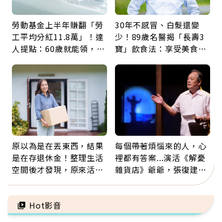
勞動基金上半年賺翻「勞
30年不感冒、白髮還變
工平均分紅11.8萬」！達
少！89歲名醫揭「長壽3
人提點：60歲就能領，重
寶」飲食法：享受美食不
新就業還有隱藏版退休金
忌口，偶爾也該吃點肉
原以為是在丟東西，結果
每個帶著煩惱來的人，心
是在存退休金！整理生活
裡都有答案...演活《解憂
空間後才發現，原來活得
雜貨店》爺爺，張復建：
這麼輕鬆也能存錢
放下執著不是認輸，而是
善待自己
Hot影音