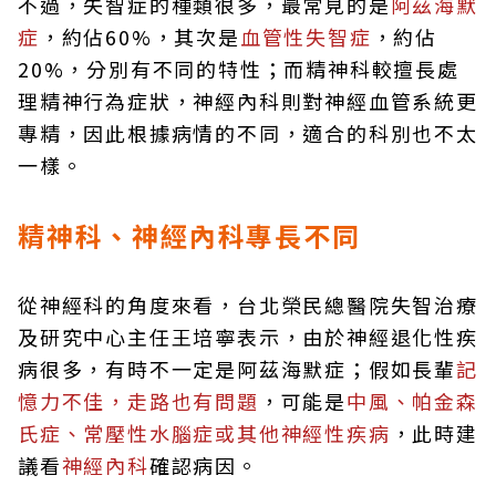
不過，失智症的種類很多，最常見的是
阿茲海默
症
，約佔60%，其次是
血管性失智症
，約佔
20%，分別有不同的特性；而精神科較擅長處
理精神行為症狀，神經內科則對神經血管系統更
專精，因此根據病情的不同，適合的科別也不太
一樣。
精神科、神經內科專長不同
從神經科的角度來看，台北榮民總醫院失智治療
及研究中心主任王培寧表示，由於神經退化性疾
病很多，有時不一定是阿茲海默症；假如長輩
記
憶力不佳，走路也有問題
，可能是
中風、帕金森
氏症、常壓性水腦症或其他神經性疾病
，此時建
議看
神經內科
確認病因。