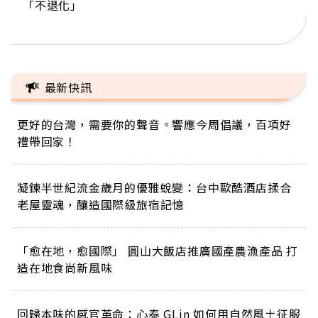
「不退化」
的家，我連作夢都講台語！」
丑」走進安養院，逗樂上萬爺奶：退休後才開始真
手，分享長壽的秘密原來是「這個」
巨蛋！連CNN都大讚！
正的人生
最新快訊
更好的台灣，需要你的聲音。響應今周倡議，百項好
禮帶回家！
凝鍊半世紀流金歲月的優雅蛻變：台中歐酷酒店揉合
老屋靈魂，釀造國際級旅宿記憶
「愈在地，愈國際」 圓山大飯店推廣國產農漁產品 打
造在地食尚新風味
回歸本味的感官革命：心泰 GLin 如何用自然風土征服