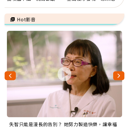
有關：4警訊是心臟在呼
這麼輕鬆也能存錢
救
Hot影音
失智只能是漫長的告別？ 她努力製造快樂，讓幸福
來自剛果的巧克力神父 為台灣奉獻36年 「台灣是我
63歲卸矽谷副總、搬回台灣找快樂！「蛋黃哥小
104歲打破金氏世界紀錄 成為全球最年長羽球選
事業巔峰他選擇追夢…黑手阿伯拉小提琴還登上小