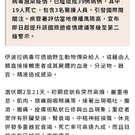
病毒感染疫情，已經造成39例病例，其中
19人死亡，包含3名醫護人員，引發國際間
關注。疾管署評估當地傳播風險高，宣布
即日起提升該國旅遊疫情建議等級至第二
級警示。
伊波拉病毒可透過野生動物傳染給人，或藉由人
類直接接觸患者或其屍體的血液、分泌物、器
官、精液造成感染。
潛伏期2至21天，初期症狀有突然高燒、嚴重倦
怠、肌肉、頭痛與咽喉痛等，接著出現嘔吐、腹
瀉、腹痛、皮膚斑點狀丘疹與出血現象；重症者
常伴有肝臟受損、腎衰竭、中樞神經損傷、休克
併發多重器官衰竭，死亡率可高達九成，而且目