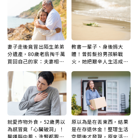
鍵
妻子走後竟冒出陌生弟弟
教書一輩子、身後捐大
分遺產，80歲老翁掏千萬
體！曾剪髮扮男孩躲戰
買回自己的家：夫妻相守
火，她把艱辛人生活成風
60年，卻輸給一個名字
景：生命價值在於成為祝
福
就愛炸物外食，52歲男以
原以為是在丟東西，結果
為感冒竟「心臟破洞」！
是在存退休金！整理生活
醫嘆腦中風、洗腎都跟它
空間後才發現，原來活得