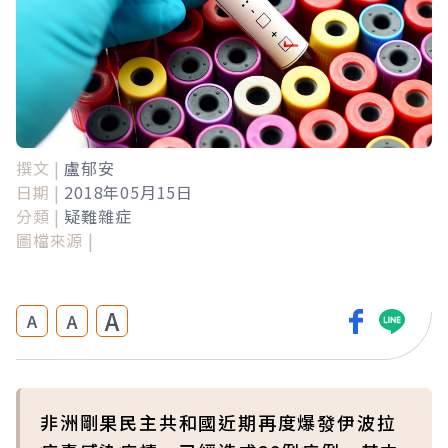
撰文 |
盧郁安
日期 |
2018年05月15日
分類 |
疑難雜症
圖檔來源 |
A
A
A
非洲剛果民主共和國近期再度爆發伊波拉