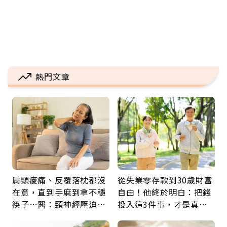
熱門文章
肩頸痠痛、反覆落枕都沒
從失業零存款到30歲財富
在意，直到手麻到拿不穩
自由！他終於明白：把錢
筷子…醫：頸神經壓迫上
投入這3件事，才是真正
身，打破固定姿勢才是關
留給未來的自己