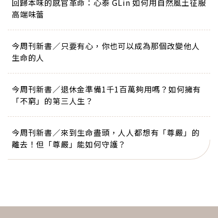
回歸本味的感官革命：心泰 GLin 如何用自然風土征服
高端味蕾
今周刊新書／只要有心，你也可以成為那個改變他人
生命的人
今周刊新書／退休金準備1千1百萬夠用嗎？如何擁有
「不窮」的第三人生？
今周刊新書／來到生命盡頭，人人都想有「尊嚴」的
離去！但「尊嚴」能如何守護？