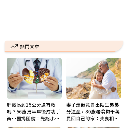
熱門文章
肝癌長到15公分還有救
妻子走後竟冒出陌生弟弟
嗎？56歲男半年後成功手
分遺產，80歲老翁掏千萬
術…醫揭關鍵：先縮小腫
買回自己的家：夫妻相守
瘤再談根治
60年，卻輸給一個名字