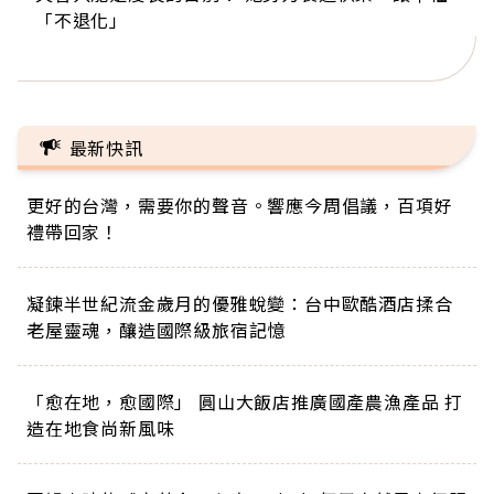
「不退化」
的家，我連作夢都講台語！」
丑」走進安養院，逗樂上萬爺奶：退休後才開始真
手，分享長壽的秘密原來是「這個」
巨蛋！連CNN都大讚！
正的人生
最新快訊
更好的台灣，需要你的聲音。響應今周倡議，百項好
禮帶回家！
凝鍊半世紀流金歲月的優雅蛻變：台中歐酷酒店揉合
老屋靈魂，釀造國際級旅宿記憶
「愈在地，愈國際」 圓山大飯店推廣國產農漁產品 打
造在地食尚新風味