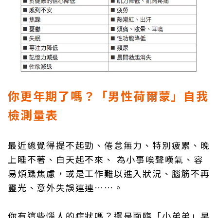
你更年期了嗎？「男性荷爾蒙」自我
檢測量表
最近總覺得提不起勁、倦怠無力、特別疲累、晚
上睡不著、白天起不來、 為小事唉聲嘆氣、容
易煩躁焦慮，或是工作難以進入狀況、腦筋不再
靈光、意外失誤連連……。
你有這些惱人的症狀嗎？還是面臨「小弟弟」早