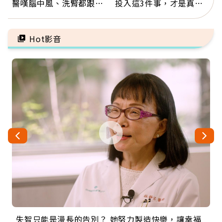
醫嘆腦中風、洗腎都跟它
投入這3件事，才是真正
有關：4警訊是心臟在呼
留給未來的自己
救
Hot影音
失智只能是漫長的告別？ 她努力製造快樂，讓幸福
來自剛果的巧克力神父 為台灣奉獻36年 「台灣是我
63歲卸矽谷副總、搬回台灣找快樂！「蛋黃哥小
104歲打破金氏世界紀錄 成為全球最年長羽球選
事業巔峰他選擇追夢…黑手阿伯拉小提琴還登上小