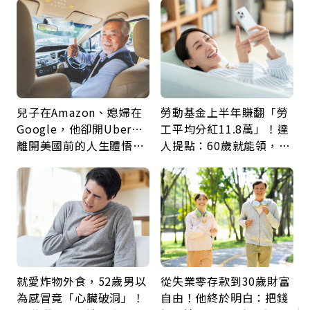
兒子在Amazon、媳婦在
勞動基金上半年賺翻「勞
Google，他卻開Uber…
工平均分紅11.8萬」！達
離開美國前的人生體悟：
人提點：60歲就能領，重
好的壞的都不會永遠
新就業還有隱藏版退休金
就愛炸物外食，52歲男以
從失業零存款到30歲財富
為感冒竟「心臟破洞」！
自由！他終於明白：把錢