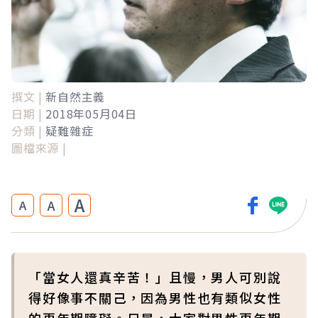
撰文 |
新自然主義
日期 |
2018年05月04日
分類 |
疑難雜症
圖檔來源 |
A
A
A
「當女人還真辛苦！」且慢，男人可別說
得好像事不關己，因為男性也有類似女性