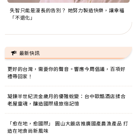
失智只能是漫長的告別？ 她努力製造快樂，讓幸福
來自剛果的巧克力神父 為台灣奉獻36年 「台灣是我
63歲卸矽谷副總、搬回台灣找快樂！「蛋黃哥小
104歲打破金氏世界紀錄 成為全球最年長羽球選
事業巔峰他選擇追夢…黑手阿伯拉小提琴還登上小
「不退化」
的家，我連作夢都講台語！」
丑」走進安養院，逗樂上萬爺奶：退休後才開始真
手，分享長壽的秘密原來是「這個」
巨蛋！連CNN都大讚！
正的人生
最新快訊
更好的台灣，需要你的聲音。響應今周倡議，百項好
禮帶回家！
凝鍊半世紀流金歲月的優雅蛻變：台中歐酷酒店揉合
老屋靈魂，釀造國際級旅宿記憶
「愈在地，愈國際」 圓山大飯店推廣國產農漁產品 打
造在地食尚新風味