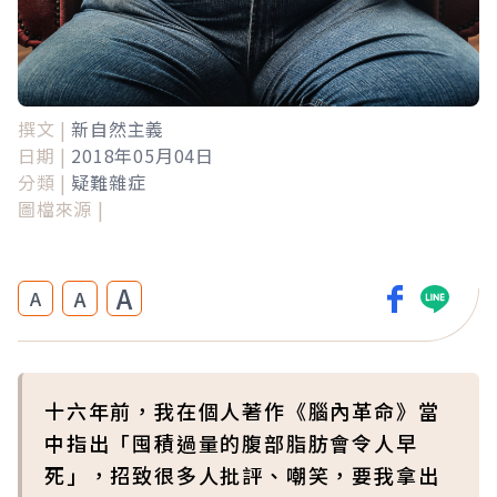
撰文 |
新自然主義
日期 |
2018年05月04日
分類 |
疑難雜症
圖檔來源 |
A
A
A
十六年前，我在個人著作《腦內革命》當
中指出「囤積過量的腹部脂肪會令人早
死」，招致很多人批評、嘲笑，要我拿出