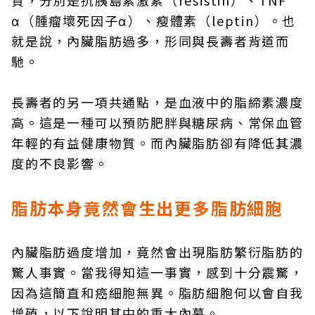
質，分別是抗胰島素激素（resistin）、TNF
α（腫瘤壞死因子α）、瘦體素（leptin）。也
就是說，內臟脂肪過多，形同與長壽者背道而
馳。
長壽者的另一項共通點，是血液中的脂締素濃度
高。這是一種可以預防肥胖與糖尿病、常保血管
年輕的有益健康物質。而內臟脂肪卻有降低其濃
度的不良影響。
脂肪本身竟然會生出更多脂肪細胞
內臟脂肪過度增加，竟然會出現脂肪繁衍脂肪的
驚人事實。當我得知這一事實，感到十分震驚，
因為這簡直和癌細胞無異。脂肪細胞何以會自我
增殖，以下說明其中的重大內幕。