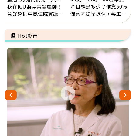
我在ICU兼差當驅魔師！
產目標是多少？他靠50%
急診醫師中風住院實錄：
儲蓄率提早退休，每工作
那些怪物原來叫譫妄
1年買下1年自由
Hot影音