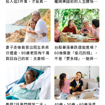
投入這3件事，才是真正
離開美國前的人生體悟：
留給未來的自己
好的壞的都不會永遠
妻子走後竟冒出陌生弟弟
台股暴漲暴跌還能進場？
分遺產，80歲老翁掏千萬
60後需要「能花的錢」，
買回自己的家：夫妻相守
不是「更多錢」…施昇
60年，卻輸給一個名字
輝：退休族最適合這種股
票
農曆7月鬼門開第二天，
40歲、50歲、60歲淨資