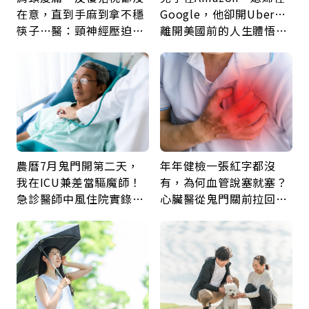
在意，直到手麻到拿不穩
Google，他卻開Uber…
筷子…醫：頸神經壓迫上
離開美國前的人生體悟：
身，打破固定姿勢才是關
好的壞的都不會永遠
鍵
農曆7月鬼門開第二天，
年年健檢一張紅字都沒
我在ICU兼差當驅魔師！
有，為何血管說塞就塞？
急診醫師中風住院實錄：
心臟醫從鬼門關前拉回病
那些怪物原來叫譫妄
人：會不會心梗要看對數
字