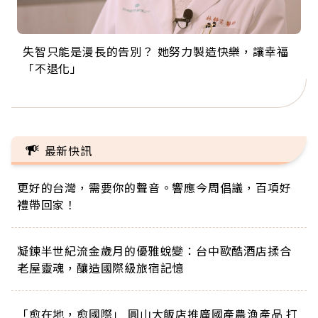
失智只能是漫長的告別？ 她努力製造快樂，讓幸福
來自剛果的巧克力神父 為台灣奉獻36年 「台灣是我
63歲卸矽谷副總、搬回台灣找快樂！「蛋黃哥小
104歲打破金氏世界紀錄 成為全球最年長羽球選
事業巔峰他選擇追夢…黑手阿伯拉小提琴還登上小
「不退化」
的家，我連作夢都講台語！」
丑」走進安養院，逗樂上萬爺奶：退休後才開始真
手，分享長壽的秘密原來是「這個」
巨蛋！連CNN都大讚！
正的人生
最新快訊
更好的台灣，需要你的聲音。響應今周倡議，百項好
禮帶回家！
凝鍊半世紀流金歲月的優雅蛻變：台中歐酷酒店揉合
老屋靈魂，釀造國際級旅宿記憶
「愈在地，愈國際」 圓山大飯店推廣國產農漁產品 打