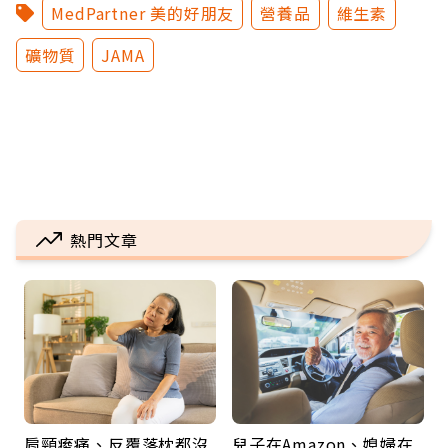
MedPartner 美的好朋友
營養品
維生素
礦物質
JAMA
熱門文章
肩頸痠痛、反覆落枕都沒
兒子在Amazon、媳婦在