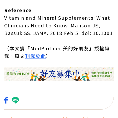
Reference
Vitamin and Mineral Supplements: What
Clinicians Need to Know. Manson JE,
Bassuk SS. JAMA. 2018 Feb 5. doi: 10.1001
（本文獲「MedPartner 美的好朋友」授權轉
載，原文
刊載於此
）