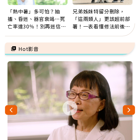
「熱中暑」多可怕？抽
兄弟姊妹特留分刪除，
搐、昏迷、器官衰竭…死
「這兩類人」更該超前部
亡率達30％！別再迷信
署！一表看懂修法前後差
「擦酒精、吃退燒藥」，
異：沒留遺囑手足反而分
5招才能真救命
更多
Hot影音