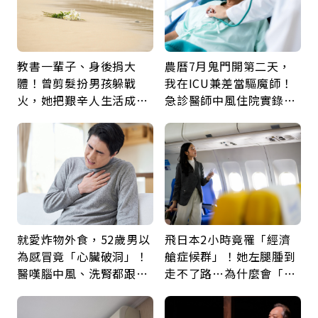
教書一輩子、身後捐大
農曆7月鬼門開第二天，
體！曾剪髮扮男孩躲戰
我在ICU兼差當驅魔師！
火，她把艱辛人生活成風
急診醫師中風住院實錄：
景：生命價值在於成為祝
那些怪物原來叫譫妄
福
就愛炸物外食，52歲男以
飛日本2小時竟罹「經濟
為感冒竟「心臟破洞」！
艙症候群」！她左腿腫到
醫嘆腦中風、洗腎都跟它
走不了路…為什麼會「靜
有關：4警訊是心臟在呼
脈血栓」？醫示警7種人
救
注意