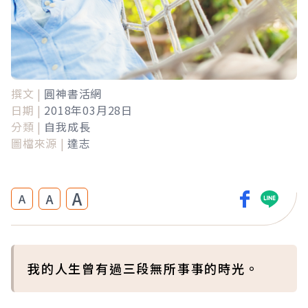
撰文 |
圓神書活網
日期 |
2018年03月28日
分類 |
自我成長
圖檔來源 |
達志
A
A
A
我的人生曾有過三段無所事事的時光。