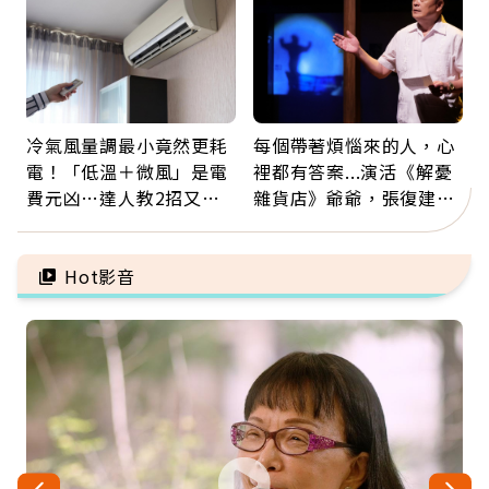
冷氣風量調最小竟然更耗
每個帶著煩惱來的人，心
電！「低溫＋微風」是電
裡都有答案...演活《解憂
費元凶…達人教2招又涼
雜貨店》爺爺，張復建：
又省電
放下執著不是認輸，而是
善待自己
Hot影音