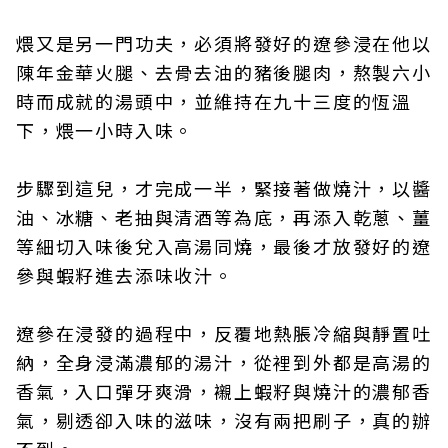
煨又是另一門功夫，必須將發好的遼參浸在他以
陳年金華火腿、去骨去油的豬後腿肉，熬製六小
時而成就的湯頭中，並維持在九十三度的恆溫
下，煨一小時入味。
步驟到這兒，才完成一半，緊接著做燒汁，以醬
油、冰糖、老抽與清酒等為底，再添入乾蔥、薑
等細切入味後兌入高湯同燒，最後才放發好的遼
參與蝦籽進去添味收汁。
遼參在浸發的過程中，反覆地熱脹冷縮與靜置吐
納，全身浸滿濃郁的湯汁，從裡到外都是高湯的
香氣，入口彈牙爽滑，襯上蝦籽與燒汁的濃郁香
氣，剔透卻入味的滋味，沒有兩把刷子，真的辦