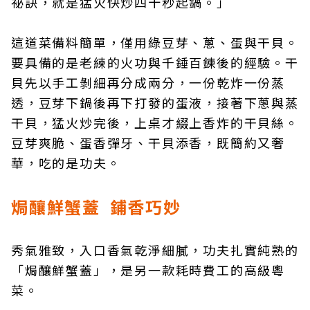
祕訣，就是猛火快炒四十秒起鍋。」
這道菜備料簡單，僅用綠豆芽、蔥、蛋與干貝。
要具備的是老練的火功與千錘百鍊後的經驗。干
貝先以手工剝細再分成兩分，一份乾炸一份蒸
透，豆芽下鍋後再下打發的蛋液，接著下蔥與蒸
干貝，猛火炒完後，上桌才綴上香炸的干貝絲。
豆芽爽脆、蛋香彈牙、干貝添香，既簡約又奢
華，吃的是功夫。
焗釀鮮蟹蓋 鋪香巧妙
秀氣雅致，入口香氣乾淨細膩，功夫扎實純熟的
「焗釀鮮蟹蓋」，是另一款耗時費工的高級粵
菜。