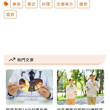
美食
粵式
料理
文華東方
遼參
雲吞
熱門文章
肝癌長到15公分還有救
從失業零存款到30歲財富