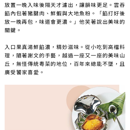
放置一晚入味後隔天才濾出，讓韻味更足。雲吞
餡內包著豬腱肉、鮮蝦與大地魚粉。「餡打好後
放一晚再包，味道會更濃。」他笑著說出美味的
關鍵。
入口果真湯鮮餡濃，精妙滋味。從小吃到高檔料
理，隨著謝文的手藝，越過一座又一座的美味山
丘，無怪傳統粵菜的地位，百年來總能不墜，且
廣受饕家喜愛。