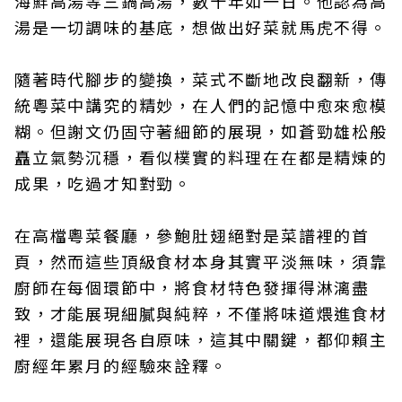
海鮮高湯等三鍋高湯，數十年如一日。他認為高
湯是一切調味的基底，想做出好菜就馬虎不得。
隨著時代腳步的變換，菜式不斷地改良翻新，傳
統粵菜中講究的精妙，在人們的記憶中愈來愈模
糊。但謝文仍固守著細節的展現，如蒼勁雄松般
矗立氣勢沉穩，看似樸實的料理在在都是精煉的
成果，吃過才知對勁。
在高檔粵菜餐廳，參鮑肚翅絕對是菜譜裡的首
頁，然而這些頂級食材本身其實平淡無味，須靠
廚師在每個環節中，將食材特色發揮得淋漓盡
致，才能展現細膩與純粹，不僅將味道煨進食材
裡，還能展現各自原味，這其中關鍵，都仰賴主
廚經年累月的經驗來詮釋。