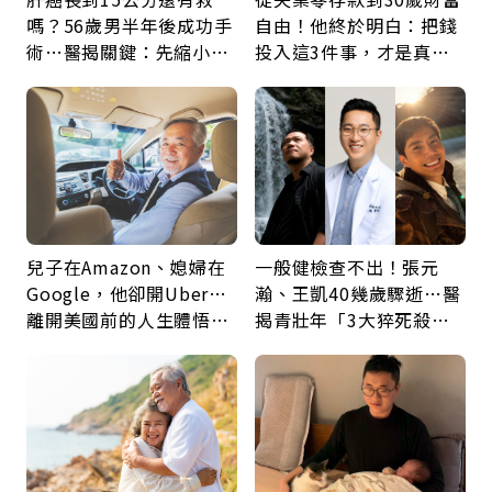
嗎？56歲男半年後成功手
自由！他終於明白：把錢
術…醫揭關鍵：先縮小腫
投入這3件事，才是真正
瘤再談根治
留給未來的自己
兒子在Amazon、媳婦在
一般健檢查不出！張元
Google，他卻開Uber…
瀚、王凱40幾歲驟逝…醫
離開美國前的人生體悟：
揭青壯年「3大猝死殺
好的壞的都不會永遠
手」：靠2檢查揪出9成地
雷