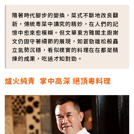
隨著時代腳步的變換，菜式不斷地改良翻
新，傳統粵菜中講究的精妙，在人們的記
憶中愈來愈模糊。但文華東方雅閣主廚謝
文仍固守著細節的展現，如蒼勁雄松般矗
立氣勢沉穩，看似樸實的料理在在都是精
煉的成果，吃過才知對勁。
爐火純青 掌中高深 絕頂粵料理