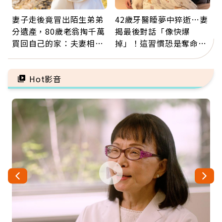
妻子走後竟冒出陌生弟弟
42歲牙醫睡夢中猝逝…妻
分遺產，80歲老翁掏千萬
揭最後對話「像快爆
買回自己的家：夫妻相守
掉」！這習慣恐是奪命原
60年，卻輸給一個名字
因：沒有一份工作值得用
命交換
Hot影音