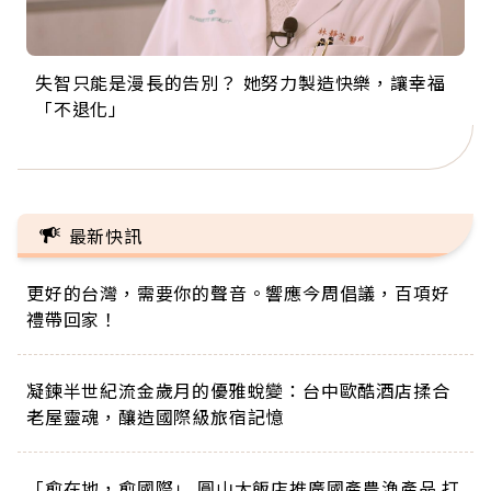
失智只能是漫長的告別？ 她努力製造快樂，讓幸福
來自剛果的巧克力神父 為台灣奉獻36年 「台灣是我
63歲卸矽谷副總、搬回台灣找快樂！「蛋黃哥小
104歲打破金氏世界紀錄 成為全球最年長羽球選
事業巔峰他選擇追夢…黑手阿伯拉小提琴還登上小
「不退化」
的家，我連作夢都講台語！」
丑」走進安養院，逗樂上萬爺奶：退休後才開始真
手，分享長壽的秘密原來是「這個」
巨蛋！連CNN都大讚！
正的人生
最新快訊
更好的台灣，需要你的聲音。響應今周倡議，百項好
禮帶回家！
凝鍊半世紀流金歲月的優雅蛻變：台中歐酷酒店揉合
老屋靈魂，釀造國際級旅宿記憶
「愈在地，愈國際」 圓山大飯店推廣國產農漁產品 打