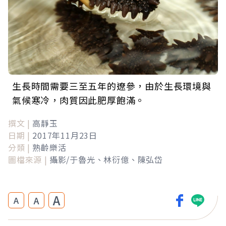
生長時間需要三至五年的遼參，由於生長環境與
氣候寒冷，肉質因此肥厚飽滿。
撰文 |
高靜玉
日期 |
2017年11月23日
分類 |
熟齡樂活
圖檔來源 |
攝影/于魯光、林衍億、陳弘岱
A
A
A