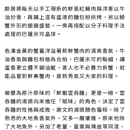
廚房將每天以手工現拆的鮮蒸紅蟳肉與洋蔥以牛
油炒香，再鋪上混有蛋液的麵包粉烘烤，另以螃
蟹外形的銀器盛裝，一旁再搭配以分子料理手法
處理的巴薩米可晶球。
色澤金黃的蟹蓋洋溢著新鮮蟹肉的清爽香氣，牛
油香氣與麵包粉極為合拍，巴薩米可的點綴，讓
蛋香更立體不顯油膩，客人也不必費力拆蟹，就
能品嘗到鮮美蟹肉，是款秀氣又大家的料理。
被譽為原汁原味的「鮮蝦雲吞麵」更是一絕。雲
吞麵的湯頭向來擔任「賦味」的角色，決定了雲
吞麵的性格與成敗，謝文的湯頭顏色偏棕，除了
熟悉的大地魚香氣外，又多一層優雅。原來他除
了大地魚外，另加了老薑、蜜棗與陳皮等同滾，