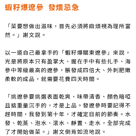
蝦籽爆遼參 發煨忌急
「菜要想做出滋味，首先必須將麻煩視為理所當
然。」謝文說。
以一道自己最拿手的「蝦籽爆關東遼參」來說，
光是將原本只有盈掌大、握在手中有些扎手、海
參中等級最高的遼參，脹發成四倍大、外刺肥嫩
柔軟的成品，就需要花費四天時間。
「挑遼參要挑選表面乾爽、味帶清香、顏色暗啞
且掂重量沉手的，才是上品。發遼參時要記得不
趕時間，我發到第十年，才確定目前的節奏。水
發、乾蒸、泡水、滾水、靜置、走水，全部完成
了才開始做菜。」謝文倒背如流地說。