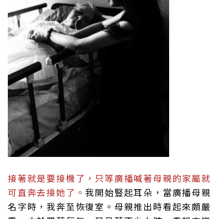
接著就是要接機了，只等廣播喊著母親的家屬就
可直奔去接她了。
我開始豎起耳朵，當廣播母親
名字時，我奔至恢復室。母親推出時看起來頗嚴