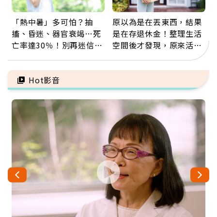
「熱中暑」多可怕？抽
原以為是在丟東西，結果
搐、昏迷、器官衰竭…死
是在存退休金！整理生活
亡率達30％！別再迷信
空間後才發現，原來活得
「擦酒精、吃退燒藥」，
這麼輕鬆也能存錢
5招才能真救命
Hot影音