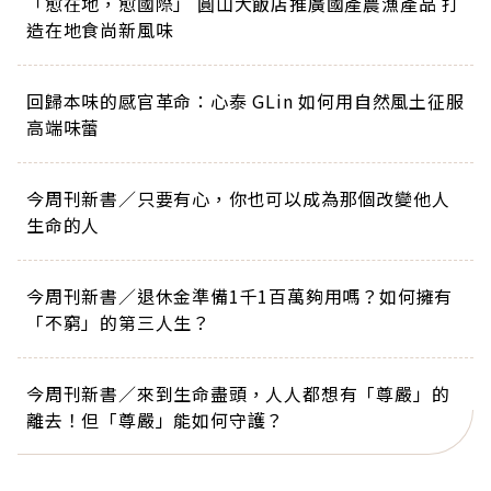
「愈在地，愈國際」 圓山大飯店推廣國產農漁產品 打
造在地食尚新風味
回歸本味的感官革命：心泰 GLin 如何用自然風土征服
高端味蕾
今周刊新書／只要有心，你也可以成為那個改變他人
生命的人
今周刊新書／退休金準備1千1百萬夠用嗎？如何擁有
「不窮」的第三人生？
今周刊新書／來到生命盡頭，人人都想有「尊嚴」的
離去！但「尊嚴」能如何守護？