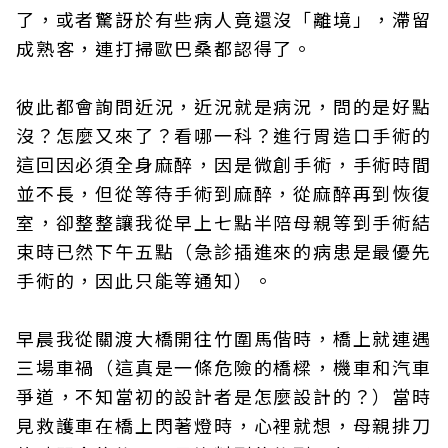
了，或者驚訝於有些病人竟還沒「離境」，滯留
成熟客，連打掃歐巴桑都認得了。
彼此都會詢問近況，近況就是病況，問的是好點
沒？怎麼又來了？看哪一科？進行胃造口手術的
這回因必須全身麻醉，因是微創手術，手術時間
並不長，但從等待手術到麻醉，從麻醉再到恢復
室，卻整整讓我從早上七點半陪母親等到手術結
束時已然下午五點（急診插進來的病患是最優先
手術的，因此只能等通知）。
早晨我從關渡大橋開往竹圍馬偕時，橋上就連遇
三場車禍（這真是一條危險的橋樑，機車和汽車
爭道，不知當初的設計者是怎麼設計的？）當時
見救護車在橋上閃著燈時，心裡就想，母親排刀