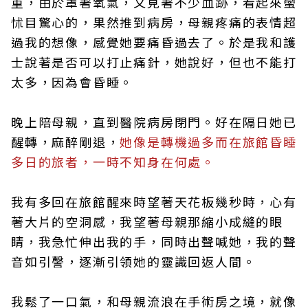
重，由於罩著氧氣，又見著不少血跡，看起來蠻
怵目驚心的，果然推到病房，母親疼痛的表情超
過我的想像，感覺她要痛昏過去了。於是我和護
士說著是否可以打止痛針，她說好，但也不能打
太多，因為會昏睡。
晚上陪母親，直到醫院病房閉門。好在隔日她已
醒轉，麻醉剛退，
她像是轉機過多而在旅館昏睡
多日的旅者，一時不知身在何處。
我有多回在旅館醒來時望著天花板幾秒時，心有
著大片的空洞感，我望著母親那縮小成縫的眼
睛，我急忙伸出我的手，同時出聲喊她，我的聲
音如引謦，逐漸引領她的靈識回返人間。
我鬆了一口氣，和母親流浪在手術房之境，就像