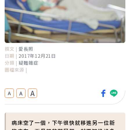
撰文 |
愛長照
日期 |
2017年12月21日
分類 |
疑難雜症
圖檔來源 |
A
A
A
病床空了一個，下午很快就移進另一位新