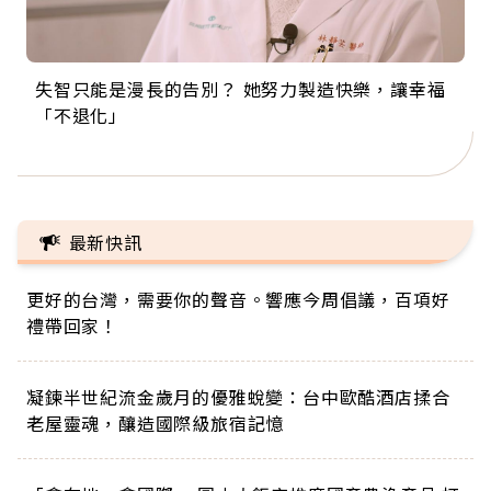
失智只能是漫長的告別？ 她努力製造快樂，讓幸福
來自剛果的巧克力神父 為台灣奉獻36年 「台灣是我
63歲卸矽谷副總、搬回台灣找快樂！「蛋黃哥小
104歲打破金氏世界紀錄 成為全球最年長羽球選
事業巔峰他選擇追夢…黑手阿伯拉小提琴還登上小
「不退化」
的家，我連作夢都講台語！」
丑」走進安養院，逗樂上萬爺奶：退休後才開始真
手，分享長壽的秘密原來是「這個」
巨蛋！連CNN都大讚！
正的人生
最新快訊
更好的台灣，需要你的聲音。響應今周倡議，百項好
禮帶回家！
凝鍊半世紀流金歲月的優雅蛻變：台中歐酷酒店揉合
老屋靈魂，釀造國際級旅宿記憶