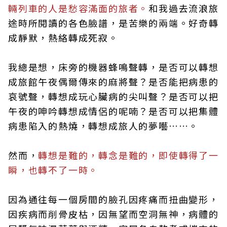
輛列車的人是愁容滿面的旅者。
和我過去流浪旅
途時所閱讀的各色臉譜，是苦樂的兩端。好奇轉
成靜默，熱絡轉成死寂。
我總是想，床旁的機器蜂鳴聲轉，是否可以轉想
成旅館午夜偶爾傳來的麻將聲？是否能把病患的
哀號聲，轉想成玩心臟病的尖叫聲？是否可以把
午夜的呻吟轉想成情侶的呢喃？是否可以把集體
病患陷入的熱燒，轉想成旅人的夢囈……。
然而，
轉想是難的，轉念是難的，即使轉得了一
瞬，也轉不了一時。
因為通往每一個房間的臉孔因疼痛而扭曲變形，
因疾病而削骨皮枯，因無望而空洞無神，病體的