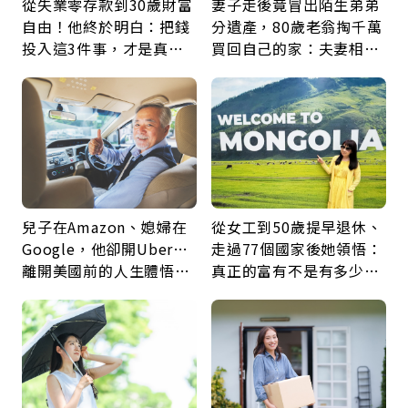
從失業零存款到30歲財富
妻子走後竟冒出陌生弟弟
自由！他終於明白：把錢
分遺產，80歲老翁掏千萬
投入這3件事，才是真正
買回自己的家：夫妻相守
留給未來的自己
60年，卻輸給一個名字
兒子在Amazon、媳婦在
從女工到50歲提早退休、
Google，他卻開Uber…
走過77個國家後她領悟：
離開美國前的人生體悟：
真正的富有不是有多少
好的壞的都不會永遠
錢，而是擁有選擇人生的
自由