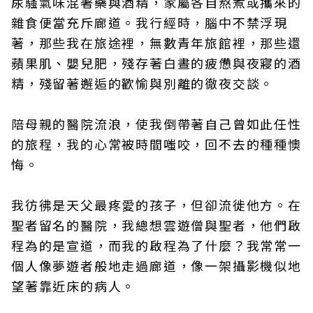
尿騷氣味混著藥與酒精，家屬各自熬煮或攜來的
雜食便當充斥廊道。我行經時，腦中不禁浮現
著，那些我在旅途裡，無數青年旅館裡，那些還
蘋果肌、嬰兒肥，殘存著白晝的疲憊與夜寢的酒
精，殘留著邂逅的歡愉與別離的徹夜交談。
陪母親的醫院流浪，使我倒帶著自己曾如此任性
的旅程，我的心常被時間嗤咬，回不去的種種懊
悔。
我彷彿是天父最疼愛的孩子，但卻流徙他方。在
聖者留名的醫院，我總想雲遊僧與聖者，他們啟
程為的是宣道，而我的啟程為了什麼？我常常一
個人像夢遊者般地走過廊道，像一架攝影機似地
望著靠近床的病人。