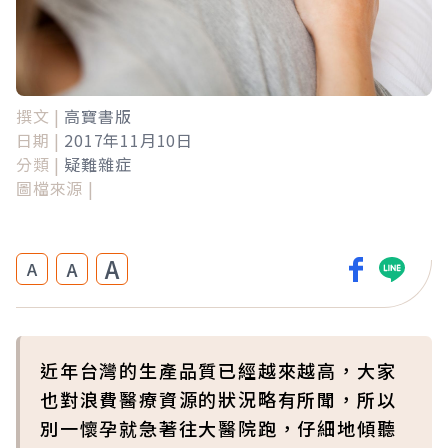
撰文 |
高寶書版
日期 |
2017年11月10日
分類 |
疑難雜症
圖檔來源 |
A
A
A
近年台灣的生產品質已經越來越高，大家
也對浪費醫療資源的狀況略有所聞，所以
別一懷孕就急著往大醫院跑，仔細地傾聽