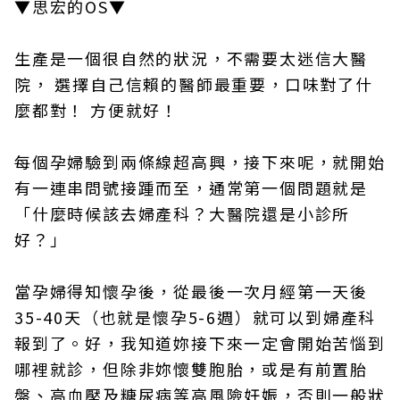
▼思宏的OS▼
生產是一個很自然的狀況，不需要太迷信大醫
院， 選擇自己信賴的醫師最重要，口味對了什
麼都對！ 方便就好！
每個孕婦驗到兩條線超高興，接下來呢，就開始
有一連串問號接踵而至，通常第一個問題就是
「什麼時候該去婦產科？大醫院還是小診所
好？」
當孕婦得知懷孕後，從最後一次月經第一天後
35-40天（也就是懷孕5-6週）就可以到婦產科
報到了。好，我知道妳接下來一定會開始苦惱到
哪裡就診，但除非妳懷雙胞胎，或是有前置胎
盤、高血壓及糖尿病等高風險妊娠，否則一般狀