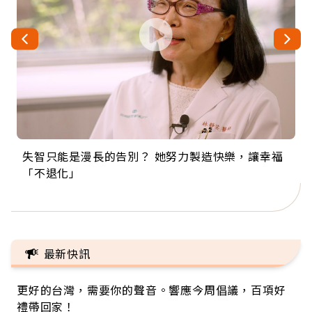
失智只能是漫長的告別？ 她努力製造快樂，讓幸福
來自剛果的巧克力神父 為台灣奉獻36年 「台灣是我
63歲卸矽谷副總、搬回台灣找快樂！「蛋黃哥小
104歲打破金氏世界紀錄 成為全球最年長羽球選
事業巔峰他選擇追夢…黑手阿伯拉小提琴還登上小
「不退化」
的家，我連作夢都講台語！」
丑」走進安養院，逗樂上萬爺奶：退休後才開始真
手，分享長壽的秘密原來是「這個」
巨蛋！連CNN都大讚！
正的人生
最新快訊
更好的台灣，需要你的聲音。響應今周倡議，百項好
禮帶回家！