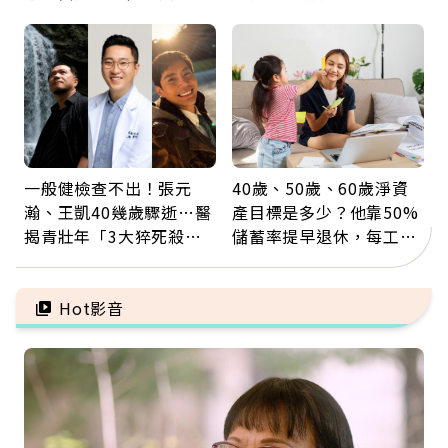
那些怪物原來叫譫妄
這麼輕鬆也能存錢
一般健檢查不出！張元
40歲、50歲、60歲淨資
瀚、王凱40幾歲驟逝…醫
產目標是多少？他靠50%
揭青壯年「3大猝死殺
儲蓄率提早退休，每工作
手」：靠2檢查揪出9成地
1年買下1年自由
雷
Hot影音