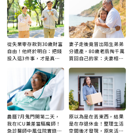
從失業零存款到30歲財富
妻子走後竟冒出陌生弟弟
自由！他終於明白：把錢
分遺產，80歲老翁掏千萬
投入這3件事，才是真正
買回自己的家：夫妻相守
留給未來的自己
60年，卻輸給一個名字
農曆7月鬼門開第二天，
原以為是在丟東西，結果
我在ICU兼差當驅魔師！
是在存退休金！整理生活
急診醫師中風住院實錄：
空間後才發現，原來活得