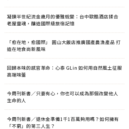
凝鍊半世紀流金歲月的優雅蛻變：台中歐酷酒店揉合
老屋靈魂，釀造國際級旅宿記憶
「愈在地，愈國際」 圓山大飯店推廣國產農漁產品 打
造在地食尚新風味
回歸本味的感官革命：心泰 GLin 如何用自然風土征服
高端味蕾
今周刊新書／只要有心，你也可以成為那個改變他人
生命的人
今周刊新書／退休金準備1千1百萬夠用嗎？如何擁有
「不窮」的第三人生？