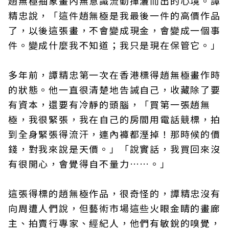
趙無極抽象畫內無意識流動揮灑而出的心境。譚
精忠說，「這件趙無極是我最後一件的高價作品
了，以後這張畫，不會變成現金，會變成一個事
件。變成什麼我不知道；我只是現在保管它。」
多年前，譚精忠第一次在香港標得趙無極畫作時
的狀態。他一直很清楚地告誡自己，收藏除了要
有資本，還要有冷靜的頭腦，「買第一張趙無
極，我很緊張，我在自己的房間用電話競標，拍
到全身緊張得流汗，連內褲都溼掉！那時候的價
錢，對我來說是天價。」「說實話，我買回來沒
有很開心，會覺得自不量力……。」
這張得標的趙無極作品，很奇怪的，譚精忠沒有
向周遭人們說，但藝術市場這些火眼金睛的畫廊
主、拍賣行專家、經紀人，他們有敏銳的嗅覺，