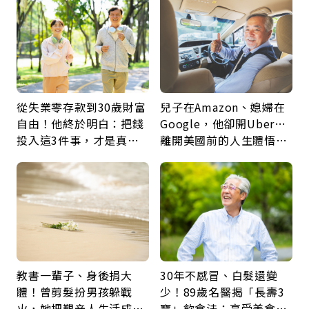
從失業零存款到30歲財富
兒子在Amazon、媳婦在
自由！他終於明白：把錢
Google，他卻開Uber…
投入這3件事，才是真正
離開美國前的人生體悟：
留給未來的自己
好的壞的都不會永遠
教書一輩子、身後捐大
30年不感冒、白髮還變
體！曾剪髮扮男孩躲戰
少！89歲名醫揭「長壽3
火，她把艱辛人生活成風
寶」飲食法：享受美食不