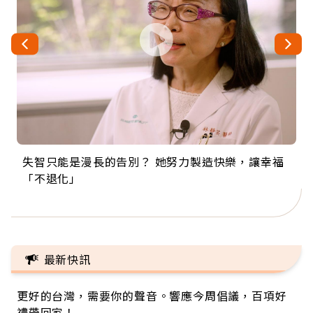
失智只能是漫長的告別？ 她努力製造快樂，讓幸福
來自剛果的巧克力神父 為台灣奉獻36年 「台灣是我
63歲卸矽谷副總、搬回台灣找快樂！「蛋黃哥小
104歲打破金氏世界紀錄 成為全球最年長羽球選
事業巔峰他選擇追夢…黑手阿伯拉小提琴還登上小
「不退化」
的家，我連作夢都講台語！」
丑」走進安養院，逗樂上萬爺奶：退休後才開始真
手，分享長壽的秘密原來是「這個」
巨蛋！連CNN都大讚！
正的人生
最新快訊
更好的台灣，需要你的聲音。響應今周倡議，百項好
禮帶回家！