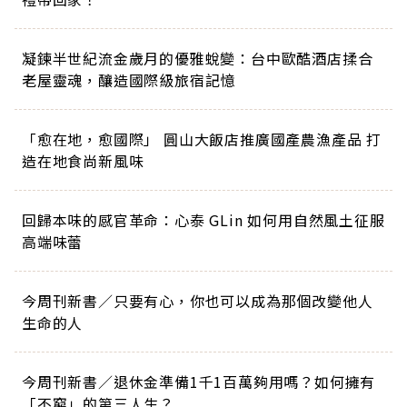
凝鍊半世紀流金歲月的優雅蛻變：台中歐酷酒店揉合
老屋靈魂，釀造國際級旅宿記憶
「愈在地，愈國際」 圓山大飯店推廣國產農漁產品 打
造在地食尚新風味
回歸本味的感官革命：心泰 GLin 如何用自然風土征服
高端味蕾
今周刊新書／只要有心，你也可以成為那個改變他人
生命的人
今周刊新書／退休金準備1千1百萬夠用嗎？如何擁有
「不窮」的第三人生？