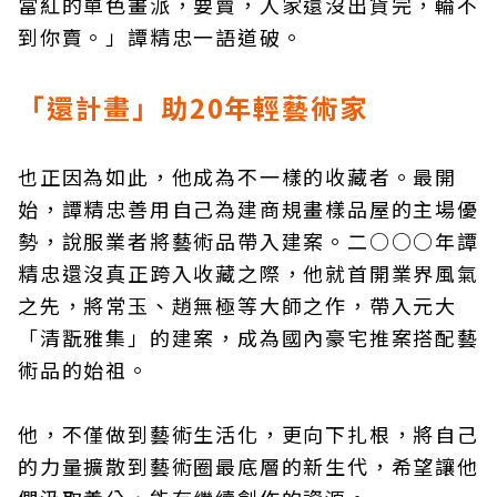
當紅的單色畫派，要賣，人家還沒出貨完，輪不
到你賣。」譚精忠一語道破。
「還計畫」助20年輕藝術家
也正因為如此，他成為不一樣的收藏者。最開
始，譚精忠善用自己為建商規畫樣品屋的主場優
勢，說服業者將藝術品帶入建案。二○○○年譚
精忠還沒真正跨入收藏之際，他就首開業界風氣
之先，將常玉、趙無極等大師之作，帶入元大
「清翫雅集」的建案，成為國內豪宅推案搭配藝
術品的始祖。
他，不僅做到藝術生活化，更向下扎根，將自己
的力量擴散到藝術圈最底層的新生代，希望讓他