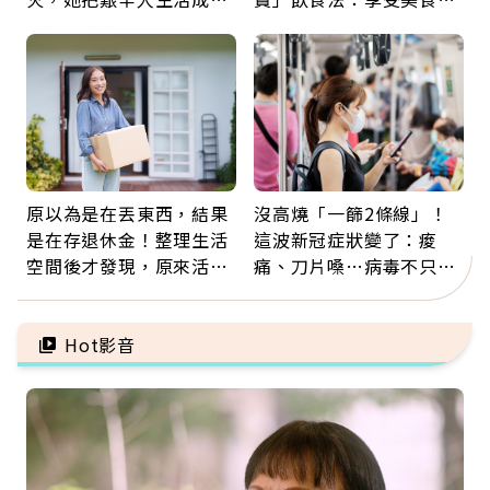
景：生命價值在於成為祝
忌口，偶爾也該吃點肉
福
原以為是在丟東西，結果
沒高燒「一篩2條線」！
是在存退休金！整理生活
這波新冠症狀變了：痠
空間後才發現，原來活得
痛、刀片嗓…病毒不只攻
這麼輕鬆也能存錢
肺，三高族恐引發全身血
管發炎
Hot影音