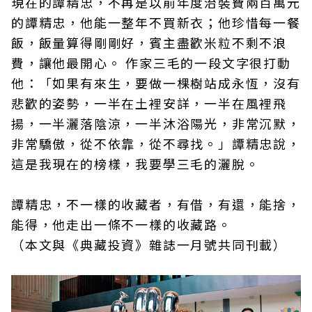
現在的譚精忠，不再是以前年度治裝費兩百萬元
的譚精忠，他能一整年不買新衣；他珍惜每一餐
飯，飯量算得剛剛好，賓主盡歡米粒不剩不浪
費，讓他最開心。 作家三毛的一段文字很打動
他：「如果有來生，要做一棵樹站成永恆，沒有
悲歡的姿勢，一半在土裡安詳，一半在風裡飛
揚，一半灑落陰涼，一半沐浴陽光，非常沉默，
非常驕傲，從不依靠，從不尋找。」譚精忠說，
這是我現在的榜樣，我要學三毛的灑脫。
譚精忠，不一樣的收藏者，有借，有還，能捨，
能得，他走出一條不一樣的收藏路。
（本文與《典藏投資》雜誌一月號共同刊載）