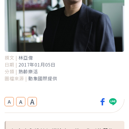
撰文 |
林亞偉
日期 |
2017年01月05日
分類 |
熟齡樂活
圖檔來源 |
動象國際提供
A
A
A