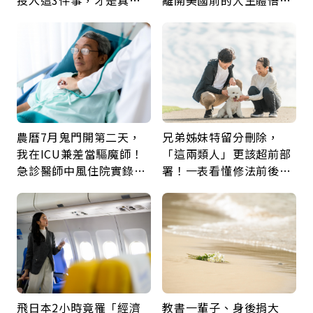
投入這3件事，才是真正
離開美國前的人生體悟：
留給未來的自己
好的壞的都不會永遠
農曆7月鬼門開第二天，
兄弟姊妹特留分刪除，
我在ICU兼差當驅魔師！
「這兩類人」更該超前部
急診醫師中風住院實錄：
署！一表看懂修法前後差
那些怪物原來叫譫妄
異：沒留遺囑手足反而分
更多
飛日本2小時竟罹「經濟
教書一輩子、身後捐大