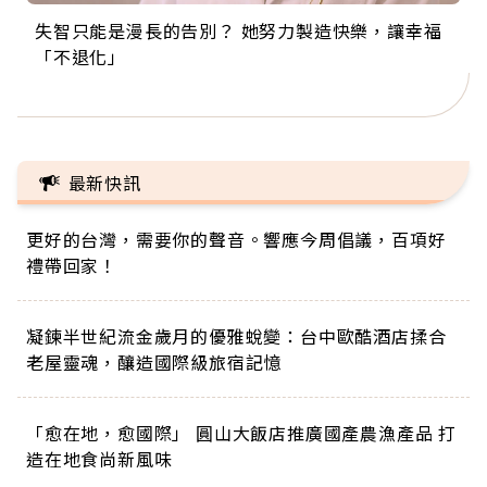
失智只能是漫長的告別？ 她努力製造快樂，讓幸福
來自剛果的巧克力神父 為台灣奉獻36年 「台灣是我
63歲卸矽谷副總、搬回台灣找快樂！「蛋黃哥小
104歲打破金氏世界紀錄 成為全球最年長羽球選
事業巔峰他選擇追夢…黑手阿伯拉小提琴還登上小
「不退化」
的家，我連作夢都講台語！」
丑」走進安養院，逗樂上萬爺奶：退休後才開始真
手，分享長壽的秘密原來是「這個」
巨蛋！連CNN都大讚！
正的人生
最新快訊
更好的台灣，需要你的聲音。響應今周倡議，百項好
禮帶回家！
凝鍊半世紀流金歲月的優雅蛻變：台中歐酷酒店揉合
老屋靈魂，釀造國際級旅宿記憶
「愈在地，愈國際」 圓山大飯店推廣國產農漁產品 打
造在地食尚新風味