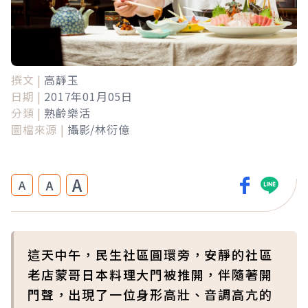
撰文 |
高靜玉
日期 |
2017年01月05日
分類 |
熟齡樂活
圖檔來源 |
攝影/林衍億
A
A
A
這天中午，民生社區圓環旁，安靜的社區
老店蒙哥日本料理大門被推開，伴隨著開
門聲，出現了一位身形高壯、音調高亢的