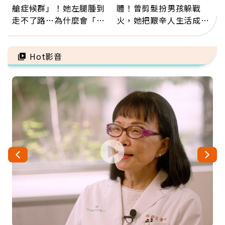
艙症候群」！她左腿腫到
體！曾剪髮扮男孩躲戰
走不了路…為什麼會「靜
火，她把艱辛人生活成風
脈血栓」？醫示警7種人
景：生命價值在於成為祝
注意
福
Hot影音