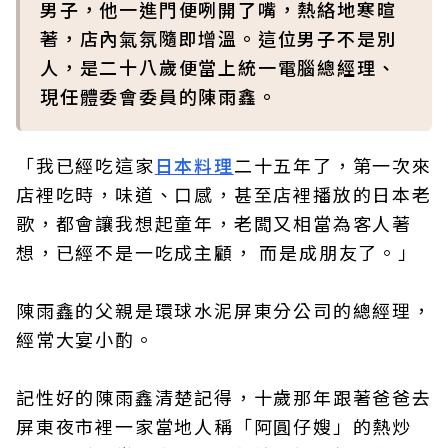
男子，他一進門便咧開了嘴，熱絡地寒暄
著，店內氣氛隨即增溫。這位男子不是別
人，是二十八歲便當上統一電腦總經理、
現任體委會委員的陳雨鑫。
「我已經吃這家
日本料理
二十五年了，第一次來
店裡吃時，味道、口感，甚至店裡播放的日本老
歌，都會讓我想起童年，老闆又相當為客人著
想，已經不是一吃成主顧， 而是成朋友了。」
陳雨鑫的父親是環球水泥屏東分公司的總經理，
經常大宴小酌。
記性好的陳雨鑫清楚記得，十歲那年跟著爸爸去
屏東夜市裡一家當地人稱「阿圓仔嫂」的熱炒