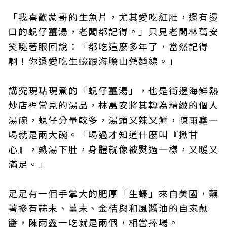
「我喜歡蒙哥的生魚片，尤其愛吃紅肚，還有燙
口的蜆仔薑湯，老闆都記得。」只見老闆林萬安
笑瞇著眼回說：「都吃這麼多年了，當然記得
啊！你還愛吃生蠔跟海膽山藥麵線。」
講究現點現煮的「蜆仔薑湯」，也是街邊海鮮熱
炒店裡常見的湯品，林萬安將其轉為精緻的個人
湯碗，蜆仔分量較多，湯頭又辣又鮮，陳雨鑫一
喝就是兩大碗。「喝過才知道什麼叫『揪甘
心』，熱湯下肚，身體就像被熨過一樣，又暖又
滿足。」
足足有一個手掌大的肥厚「生蠔」來自美國，蘸
著摻有蒜末、薑末、金桔與和風醬油的自家蘸
醬，陳雨鑫一吃就是兩個，相當捧場。