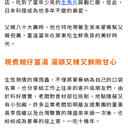
店，吃到了當年少見的
生魚片
與蝦仁飯，從此，
日本料理成為他多年不變的最愛。
父親八十大壽時，他也特地帶著全家來蒙哥幫父
親祝壽，重溫當年在屏東吃生鮮魚貨的美好時
光。
現煮蜆仔薑湯 湯頭又辣又鮮揪甘心
生性熱情的陳雨鑫，不僅將蒙哥納為自己的口袋
名單，也分享給工作上往來的客戶或朋友們，由
於料好價實，老闆對食材部位挑剔，地點隱蔽又
有小包廂，許多企業老闆如明基友達集團的董事
長李焜耀以及台灣聲寶的陳盛泉來過一次後，也
紛紛成為蒙哥的座上客，一吃十幾年。