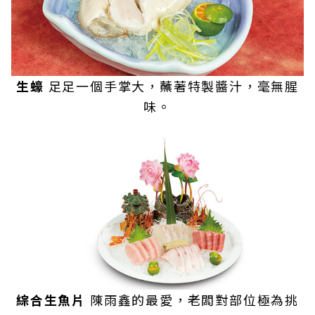
生蠔
足足一個手掌大，蘸著特製醬汁，毫無腥
味。
綜合生魚片
陳雨鑫的最愛，老闆對部位極為挑