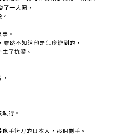
瘦了一大圈，
般。
麼事。
，雖然不知道他是怎麼辦到的，
產生了抗體。
片，
沒執行。
得像手術刀的日本人，那個副手。