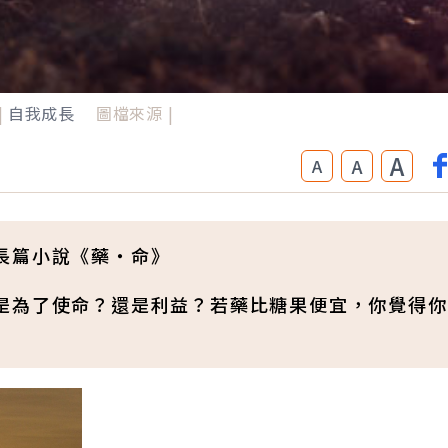
|
自我成長
圖檔來源 |
A
A
A
長篇小說《藥‧命》
是為了使命？還是利益？若藥比糖果便宜，你覺得你