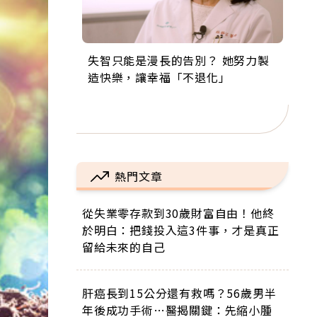
失智只能是漫長的告別？ 她努力製
來自剛果的巧克力神父 為台灣奉獻
63歲卸矽谷副總、搬回台灣找快
104歲打破金氏世界紀錄 成為全球
事業巔峰他選擇追夢…黑手阿伯拉
造快樂，讓幸福「不退化」
36年 「台灣是我的家，我連作夢都
樂！「蛋黃哥小丑」走進安養院，
最年長羽球選手，分享長壽的秘密
小提琴還登上小巨蛋！連CNN都大
講台語！」
逗樂上萬爺奶：退休後才開始真正
原來是「這個」
讚！
的人生
熱門文章
從失業零存款到30歲財富自由！他終
於明白：把錢投入這3件事，才是真正
留給未來的自己
肝癌長到15公分還有救嗎？56歲男半
年後成功手術…醫揭關鍵：先縮小腫