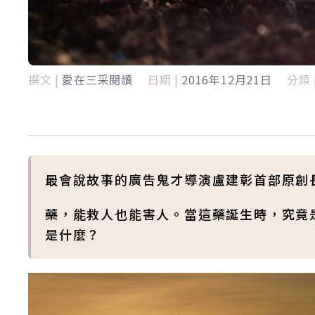
撰文 |
愛在三采閱讀
日期 |
2016年12月21日
分類 
最會說故事的廣告鬼才導演盧建彰首部原創
藥，能救人也能害人。當這藥誕生時，究竟
是什麼？