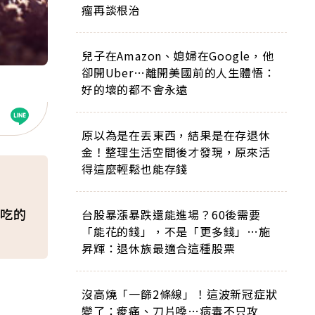
瘤再談根治
兒子在Amazon、媳婦在Google，他
卻開Uber…離開美國前的人生體悟：
好的壞的都不會永遠
原以為是在丟東西，結果是在存退休
金！整理生活空間後才發現，原來活
得這麼輕鬆也能存錢
吃的
台股暴漲暴跌還能進場？60後需要
「能花的錢」，不是「更多錢」…施
昇輝：退休族最適合這種股票
沒高燒「一篩2條線」！這波新冠症狀
變了：痠痛、刀片嗓…病毒不只攻