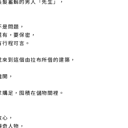
長髮蓄鬍的男人「先生」，
不是問題，
還有，要保密，
有行程可言。
就來到這個由拉布所借的建築，
，
離開，
求購足，囤積在儲物間裡。
放心，
傳奇人物，