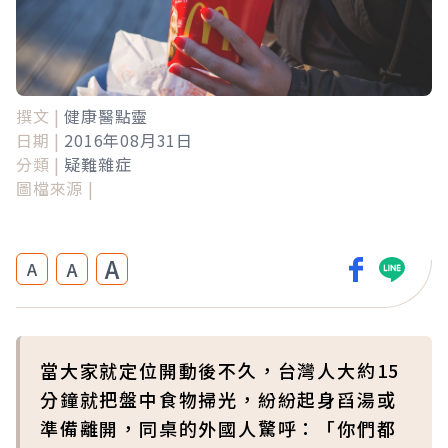
撰文 |
健康醫點靈
日期 |
2016年08月31日
分類 |
疑難雜症
圖檔來源 |
A
A
A
當大家就定位開動後不久，台灣人大約15
分鐘就把盤中食物掃光，紛紛起身舀湯或
準備離開，同桌的外國人驚呼：「你們都