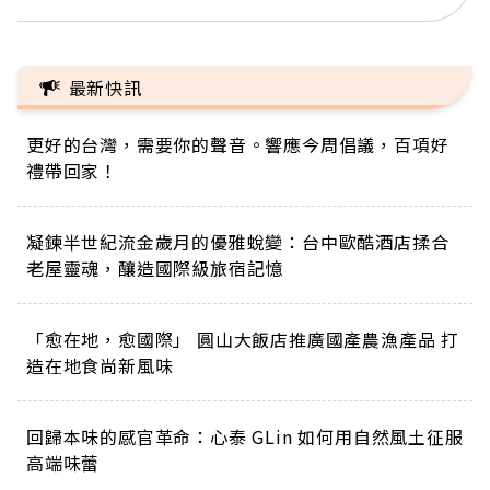
最新快訊
更好的台灣，需要你的聲音。響應今周倡議，百項好
禮帶回家！
凝鍊半世紀流金歲月的優雅蛻變：台中歐酷酒店揉合
老屋靈魂，釀造國際級旅宿記憶
「愈在地，愈國際」 圓山大飯店推廣國產農漁產品 打
造在地食尚新風味
回歸本味的感官革命：心泰 GLin 如何用自然風土征服
高端味蕾