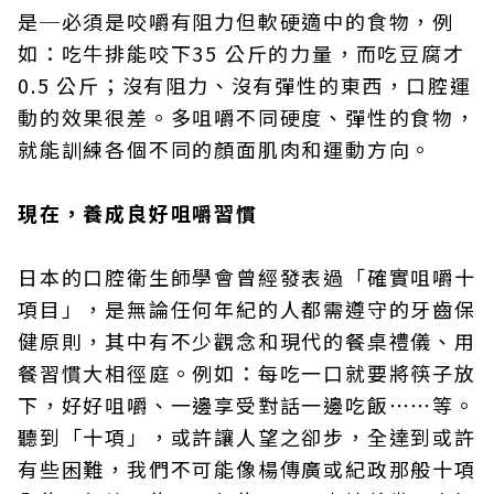
是─必須是咬嚼有阻力但軟硬適中的食物，例
如：吃牛排能咬下35 公斤的力量，而吃豆腐才
0.5 公斤；沒有阻力、沒有彈性的東西，口腔運
動的效果很差。多咀嚼不同硬度、彈性的食物，
就能訓練各個不同的顏面肌肉和運動方向。
現在，養成良好咀嚼習慣
日本的口腔衛生師學會曾經發表過「確實咀嚼十
項目」，是無論任何年紀的人都需遵守的牙齒保
健原則，其中有不少觀念和現代的餐桌禮儀、用
餐習慣大相徑庭。例如：每吃一口就要將筷子放
下，好好咀嚼、一邊享受對話一邊吃飯⋯⋯等。
聽到「十項」，或許讓人望之卻步，全達到或許
有些困難，我們不可能像楊傳廣或紀政那般十項