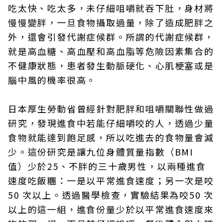
吃太快、吃太多，未仔細咀嚼就吞下肚，身材將
慢慢變胖，一旦食物攝取過量，除了造成肥胖之
外，還會引發代謝症候群。所謂的代謝症候群，
就是高血糖、高血壓和高血脂等危險因素集合的
不健康狀態，患者發生動脈硬化、心肌梗塞或是
腦中風的機率很高。
日本厚生勞動省曾經針對肥胖和咀嚼關聯性做過
研究，發現進食中若能仔細嚼咬的人，透過少量
食物就能達到飽足感，所以吃進去的食物量會減
少。這份研究是讓九位身體質量指數（BMI
值）少於25、不胖的三十歲男性，以兩種進食
速度吃飯糰：一是以平常進食速度；另一次是咬
50 次以上。透過醫學檢查，實驗結果為咬50 次
以上的這一組，進食份量少於以平常進食速度來