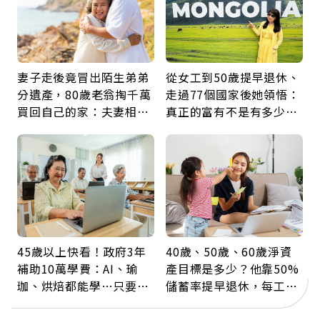
妻子走後竟冒出陌生弟弟
從女工到50歲提早退休、
分遺產，80歲老翁掏千萬
走過77個國家後她領悟：
買回自己的家：夫妻相守
真正的富有不是有多少
60年，卻輸給一個名字
錢，而是擁有選擇人生的
自由
45歲以上快看！政府3年
40歲、50歲、60歲淨資
補助10萬學費：AI、瑜
產目標是多少？他靠50%
珈、烘焙都能學…只要願
儲蓄率提早退休，每工作
意開始，永遠不嫌晚
1年買下1年自由