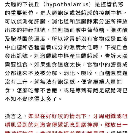
大腦的下視丘（hypothalamus）是控管食慾
的重要部位，是人類飽足或饑餓感的控制中樞，
可以偵測從肝臟、消化道和胰臟酵素分泌所釋放
出來的神經訊號，並判讀血液中葡萄糖、脂肪酸
及胺基酸的濃度，所以當胃部沒有食物或是血液
中血糖和各種營養成分的濃度太低時，下視丘會
發出訊號，刺激饑餓中樞產生饑餓感，告訴大腦
需要進食。如果進食速度太快，食物中的營養成
分都還來不及被分解、消化、吸收，血糖濃度還
沒有上升，就無法有飽足感，便會繼續大量進
食，怎麼吃都不會飽，或是等到有飽足感覺時已
不知不覺吃得太多了。
換言之，
如果在好好咬的情況下，牙周組織或咀
嚼肌受到的刺激會傳遞訊息到腦神經，釋放出一