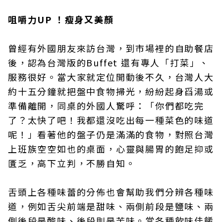
咀嚼力UP ！瘦身又美顏
曾經有外國朋友來訪台灣，到市場裡的自助餐店
後，認為台灣版的Buffet 還有專人「打菜」、
服務很好。當大家就定位開動後不久，台灣人大
約十五分鐘就把盤中食物掃光，紛紛起身舀湯或
準備離開，同桌的外國人驚呼：「你們都吃完
了？太快了吧！我都還沒吃出每一種菜色的味道
呢！」看著他的盤子仍是滿滿的食物，對照台灣
上班族空空如也的桌面，心靈與腸胃的飽足抑或
匱乏，高下立判，不勝自知。
舌頭上各種味蕾的分佈也會幫助我們分辨各種味
道，例如舌尖前端是甜味、兩側前段是鹽味、兩
側後段是酸味、後段則是苦味。當各種飲味佳餚