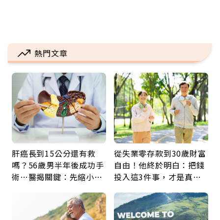
熱門文章
肝癌長到15公分還有救
從失業零存款到30歲財富
嗎？56歲男半年後成功手
自由！他終於明白：把錢
術…醫揭關鍵：先縮小腫
投入這3件事，才是真正
瘤再談根治
留給未來的自己