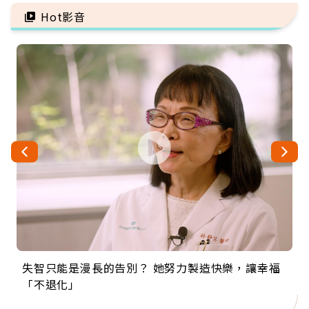
Hot影音
失智只能是漫長的告別？ 她努力製造快樂，讓幸福
來自剛果的巧克力神父 為台灣奉獻36年 「台灣是我
63歲卸矽谷副總、搬回台灣找快樂！「蛋黃哥小
104歲打破金氏世界紀錄 成為全球最年長羽球選
事業巔峰他選擇追夢…黑手阿伯拉小提琴還登上小
「不退化」
的家，我連作夢都講台語！」
丑」走進安養院，逗樂上萬爺奶：退休後才開始真
手，分享長壽的秘密原來是「這個」
巨蛋！連CNN都大讚！
正的人生