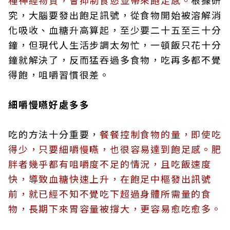
種神經物質，會抑制食慾並帶來飽足感。
根據研
究，大腦要發出飽足訊號，從食物開始被溶解消
化吸收、血糖升高算起，至少要二十五至三十分
鐘，但現代人生活步調太匆忙，一頓飯只花十分
鐘就解決了，反而猛吞過多食物，吃再多都不覺
得飽，咀嚼習慣很差。
細嚼慢嚥好處多多
吃的方法十分重要，
餐餐控制食物的量，即使吃
得少，只要細嚼慢嚥，也很容易達到飽足感。肥
胖者幾乎都有咀嚼度不足的情況，且吃飯速度
快，導致血糖快速上升，在飽足中樞發出訊號
前，就已經不知不覺吃下超過身體所需量的食
物，長期下來胃容量被撐大，更容易愈吃愈多。