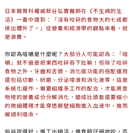
日本腸胃科權威新谷弘實醫師在《不生病的生
活》一書中提到：「沒有咬碎的食物大約七成都
排出體外了。」從營養和經濟學的觀點來看，就
是浪費。
你認為咀嚼是什麼呢？
大部分人可能認為：「咀
嚼」就不過是把東西咬碎吞下肚嘛！但除了咬碎
食物之外，牙齒和舌頭、消化道功能的搭配運用
還包括切斷、研磨、分泌唾液和消化液等，這是
系統化運作，需要組織多工作的配合，才能將食
物裡的營養成分分解消化，變成比頭髮還要細小
的微細體積才能穿透腸壁細胞進入血液中，進而
被順利吸收。
俗話說得好，慢工出細活，進食時仔細地咬，否