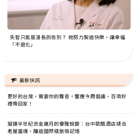
失智只能是漫長的告別？ 她努力製造快樂，讓幸福
來自剛果的巧克力神父 為台灣奉獻36年 「台灣是我
63歲卸矽谷副總、搬回台灣找快樂！「蛋黃哥小
104歲打破金氏世界紀錄 成為全球最年長羽球選
事業巔峰他選擇追夢…黑手阿伯拉小提琴還登上小
「不退化」
的家，我連作夢都講台語！」
丑」走進安養院，逗樂上萬爺奶：退休後才開始真
手，分享長壽的秘密原來是「這個」
巨蛋！連CNN都大讚！
正的人生
最新快訊
更好的台灣，需要你的聲音。響應今周倡議，百項好
禮帶回家！
凝鍊半世紀流金歲月的優雅蛻變：台中歐酷酒店揉合
老屋靈魂，釀造國際級旅宿記憶