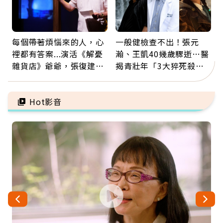
每個帶著煩惱來的人，心
一般健檢查不出！張元
裡都有答案...演活《解憂
瀚、王凱40幾歲驟逝…醫
雜貨店》爺爺，張復建：
揭青壯年「3大猝死殺
放下執著不是認輸，而是
手」：靠2檢查揪出9成地
善待自己
雷
Hot影音