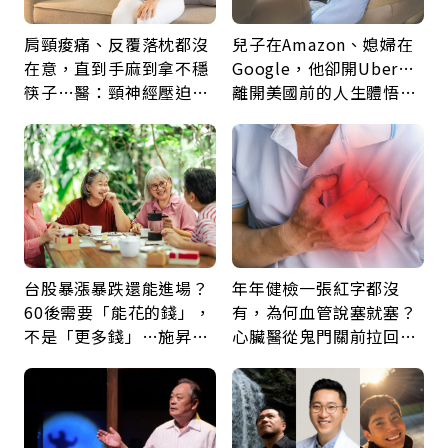
肩頸痠痛、反覆落枕都沒
兒子在Amazon、媳婦在
在意，直到手麻到拿不穩
Google，他卻開Uber…
筷子…醫：頸神經壓迫上
離開美國前的人生體悟：
身，打破固定姿勢才是關
好的壞的都不會永遠
鍵
台股暴漲暴跌還能進場？
年年健檢一張紅字都沒
60後需要「能花的錢」，
有，為何血管說塞就塞？
不是「更多錢」…施昇
心臟醫從鬼門關前拉回病
輝：退休族最適合這種股
人：會不會心梗要看對數
票
字