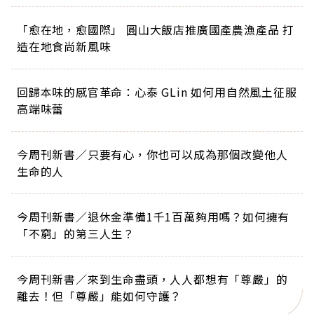
「愈在地，愈國際」 圓山大飯店推廣國產農漁產品 打
造在地食尚新風味
回歸本味的感官革命：心泰 GLin 如何用自然風土征服
高端味蕾
今周刊新書／只要有心，你也可以成為那個改變他人
生命的人
今周刊新書／退休金準備1千1百萬夠用嗎？如何擁有
「不窮」的第三人生？
今周刊新書／來到生命盡頭，人人都想有「尊嚴」的
離去！但「尊嚴」能如何守護？