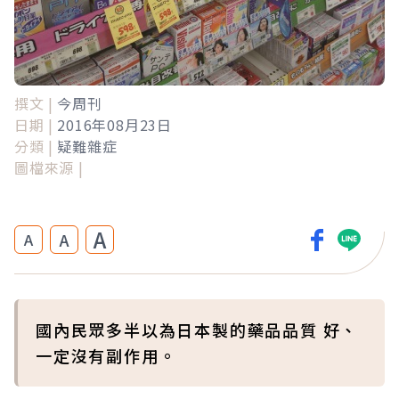
撰文 |
今周刊
日期 |
2016年08月23日
分類 |
疑難雜症
圖檔來源 |
A
A
A
國內民眾多半以為日本製的藥品品質 好、
一定沒有副作用。