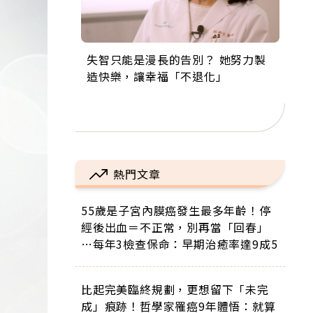
失智只能是漫長的告別？ 她努力製
來自剛果的巧克力神父 為台灣奉獻
63歲卸矽谷副總、搬回台灣找快
104歲打破金氏世界紀錄 成為全球
事業巔峰他選擇追夢…黑手阿伯拉
造快樂，讓幸福「不退化」
36年 「台灣是我的家，我連作夢都
樂！「蛋黃哥小丑」走進安養院，
最年長羽球選手，分享長壽的秘密
小提琴還登上小巨蛋！連CNN都大
講台語！」
逗樂上萬爺奶：退休後才開始真正
原來是「這個」
讚！
的人生
熱門文章
55歲是子宮內膜癌發生最多年齡！停
經後出血＝不正常，別再當「回春」
…每年3檢查保命：早期治癒率達9成5
比起完美臨終規劃，更想留下「未完
成」痕跡！哲學家罹癌9年體悟：就算