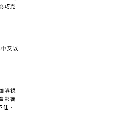
為巧克
其中又以
咖啡視
會影響
不佳、