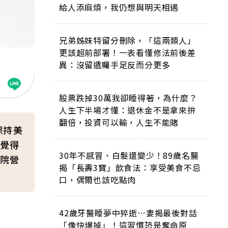
給人添麻煩，我仍想與明天相遇
兄弟姊妹特留分刪除，「這兩類人」
更該超前部署！一表看懂修法前後差
異：沒留遺囑手足反而分更多
股票跌掉30萬我卻睡得著，為什麼？
人生下半場才懂：退休金不是拿來拚
翻倍，投資可以輸，人生不能賭
保持美
覺得
30年不感冒、白髮還變少！89歲名醫
院營
揭「長壽3寶」飲食法：享受美食不忌
口，偶爾也該吃點肉
42歲牙醫睡夢中猝逝…妻揭最後對話
「像快爆掉」！這習慣恐是奪命原