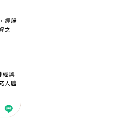
後，經腸
解之
神經興
充人體