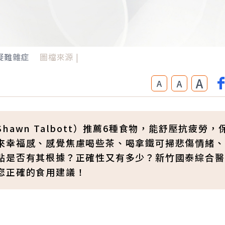
疑難雜症
圖檔來源 |
A
A
A
awn Talbott）推薦6種食物，能舒壓抗疲勞，
來幸福感、感覺焦慮喝些茶、喝拿鐵可掃悲傷情緒、
點是否有其根據？正確性又有多少？新竹國泰綜合醫
您正確的食用建議！