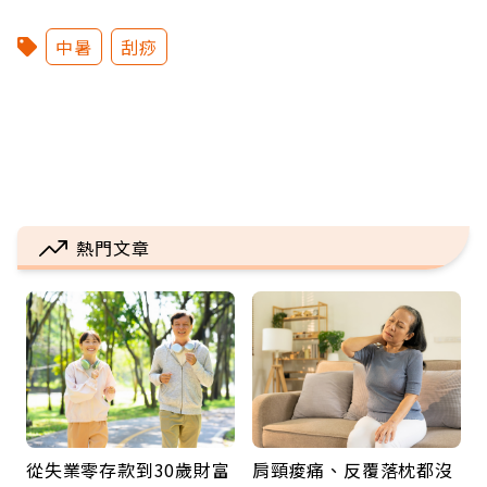
中暑
刮痧
熱門文章
從失業零存款到30歲財富
肩頸痠痛、反覆落枕都沒