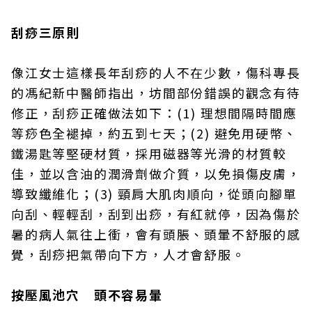
刮痧三原則
像江女士這樣長年刮痧的人不在少數，傷科專長
的馮紀新中醫師指出，坊間部份錯誤的觀念有待
修正，刮痧正確做法如下：(1) 理想間隔時間應
等痧色全褪掉，約五到七天；(2) 避免用硬幣、
鐵湯匙等堅硬材質，採用磁器等光滑的材質較
佳，並以含油的潤滑劑做介質，以免損傷皮膚，
導致纖維化；(3) 頸肩大肌肉順向，從頭向腳單
向刮、輕輕刮，刮到出痧，有紅就停，因為傷於
暑的病人氣往上衝，會有頭脹、頭暈不舒服的感
覺，刮痧把氣帶向下方，人才會舒服。
按壓風池穴 頭不容易暈