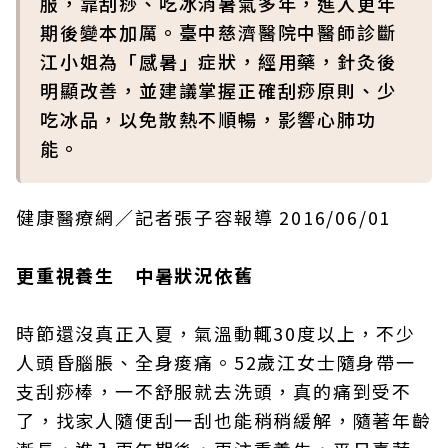
服，靠刮痧、吃冰消暑氣多年，進入更年
期後變本加厲。臺中慈濟醫院中醫師診斷
江小姐為「感暑」症狀，經用藥，針灸後
明顯改善，並建議掌握正確刮痧原則、少
吃冰品，以免散熱不順暢，影響心肺功
能。
健康醫療網／記者張子容報導 2016/06/01
更重視養生 中暑狀況依舊
時節還沒真正入夏，氣溫動輒30度以上，不少
人頭昏腦脹、全身痠痛。52歲江女士隨身帶一
支刮痧棒，一不舒服就去洗頭，真的痛到受不
了，找家人隨便刮一刮也能稍稍緩解，隨著年齡