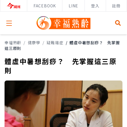
FACEBOOK
LINE
登入
註冊
Open menu
幸福熟齡
/
健康學
/
疑難雜症
/
體虛中暑想刮痧？ 先掌握
這三原則
體虛中暑想刮痧？ 先掌握這三原
則