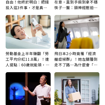
自由！他終於明白：把錢
在意，直到手麻到拿不穩
投入這3件事，才是真正
筷子…醫：頸神經壓迫上
留給未來的自己
身，打破固定姿勢才是關
鍵
勞動基金上半年賺翻「勞
飛日本2小時竟罹「經濟
工平均分紅11.8萬」！達
艙症候群」！她左腿腫到
人提點：60歲就能領，重
走不了路…為什麼會「靜
新就業還有隱藏版退休金
脈血栓」？醫示警7種人
注意