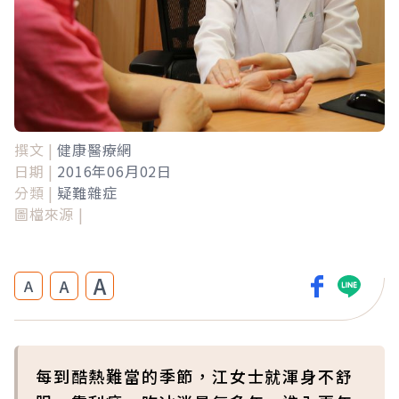
撰文 |
健康醫療網
日期 |
2016年06月02日
分類 |
疑難雜症
圖檔來源 |
A
A
A
每到酷熱難當的季節，江女士就渾身不舒