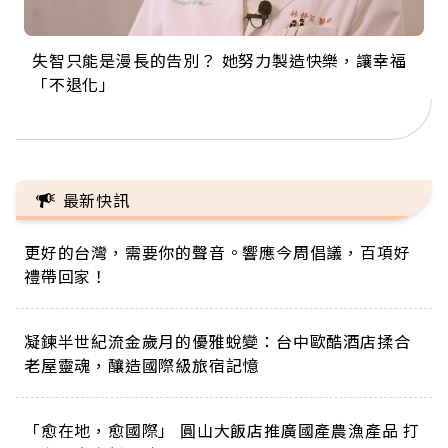
失智只能是漫長的告別？ 她努力製造快樂，讓幸福
來自剛果的巧克力神父 為台灣奉獻36年 「台灣是我
63歲卸矽谷副總、搬回台灣找快樂！「蛋黃哥小
104歲打破金氏世界紀錄 成為全球最年長羽球選
事業巔峰他選擇追夢…黑手阿伯拉小提琴還登上小
「不退化」
的家，我連作夢都講台語！」
丑」走進安養院，逗樂上萬爺奶：退休後才開始真
手，分享長壽的秘密原來是「這個」
巨蛋！連CNN都大讚！
正的人生
最新快訊
更好的台灣，需要你的聲音。響應今周倡議，百項好
禮帶回家！
凝鍊半世紀流金歲月的優雅蛻變：台中歐酷酒店揉合
老屋靈魂，釀造國際級旅宿記憶
「愈在地，愈國際」 圓山大飯店推廣國產農漁產品 打