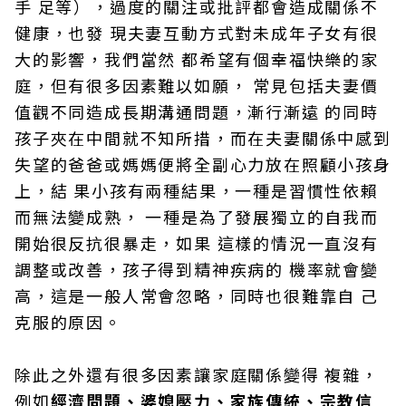
手 足等），過度的關注或批評都會造成關係不
健康，也發 現夫妻互動方式對未成年子女有很
大的影響，我們當然 都希望有個幸福快樂的家
庭，但有很多因素難以如願， 常見包括夫妻價
值觀不同造成長期溝通問題，漸行漸遠 的同時
孩子夾在中間就不知所措，而在夫妻關係中感到
失望的爸爸或媽媽便將全副心力放在照顧小孩身
上，結 果小孩有兩種結果，一種是習慣性依賴
而無法變成熟， 一種是為了發展獨立的自我而
開始很反抗很暴走，如果 這樣的情況一直沒有
調整或改善，孩子得到精神疾病的 機率就會變
高，這是一般人常會忽略，同時也很難靠自 己
克服的原因。
除此之外還有很多因素讓家庭關係變得 複雜，
例如
經濟問題、婆媳壓力、家族傳統、宗教信