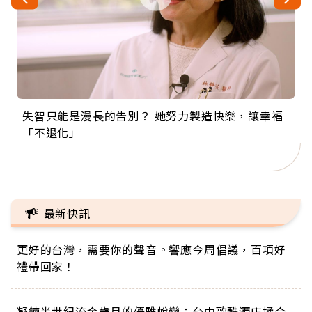
失智只能是漫長的告別？ 她努力製造快樂，讓幸福
來自剛果的巧克力神父 為台灣奉獻36年 「台灣是我
63歲卸矽谷副總、搬回台灣找快樂！「蛋黃哥小
104歲打破金氏世界紀錄 成為全球最年長羽球選
事業巔峰他選擇追夢…黑手阿伯拉小提琴還登上小
「不退化」
的家，我連作夢都講台語！」
丑」走進安養院，逗樂上萬爺奶：退休後才開始真
手，分享長壽的秘密原來是「這個」
巨蛋！連CNN都大讚！
正的人生
最新快訊
更好的台灣，需要你的聲音。響應今周倡議，百項好
禮帶回家！
凝鍊半世紀流金歲月的優雅蛻變：台中歐酷酒店揉合