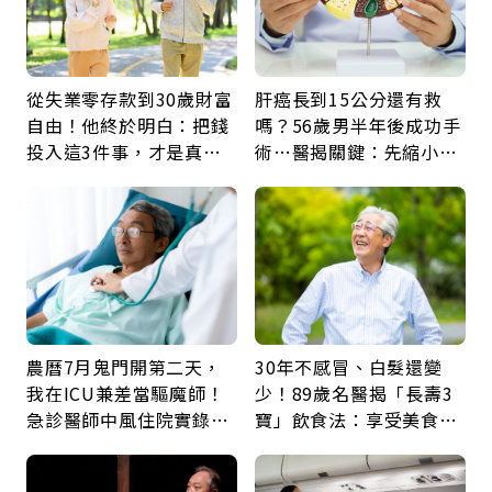
從失業零存款到30歲財富
肝癌長到15公分還有救
自由！他終於明白：把錢
嗎？56歲男半年後成功手
投入這3件事，才是真正
術…醫揭關鍵：先縮小腫
留給未來的自己
瘤再談根治
農曆7月鬼門開第二天，
30年不感冒、白髮還變
我在ICU兼差當驅魔師！
少！89歲名醫揭「長壽3
急診醫師中風住院實錄：
寶」飲食法：享受美食不
那些怪物原來叫譫妄
忌口，偶爾也該吃點肉