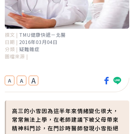
撰文 |
TMU健康快遞－北醫
日期 |
2016年03月04日
分類 |
疑難雜症
圖檔來源 |
A
A
A
高三的小雪因為這半年來情緒變化很大，
常常無法上學，在老師建議下被父母帶來
精神科門診，在門診時醫師發現小雪拒絕