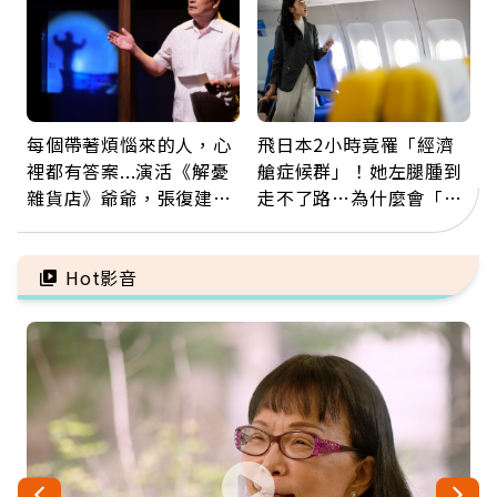
每個帶著煩惱來的人，心
飛日本2小時竟罹「經濟
裡都有答案...演活《解憂
艙症候群」！她左腿腫到
雜貨店》爺爺，張復建：
走不了路…為什麼會「靜
放下執著不是認輸，而是
脈血栓」？醫示警7種人
善待自己
注意
Hot影音