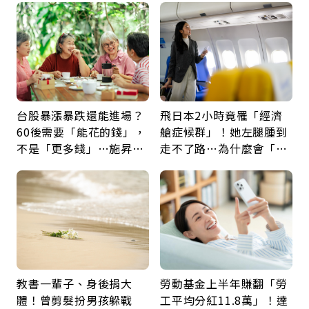
台股暴漲暴跌還能進場？
飛日本2小時竟罹「經濟
60後需要「能花的錢」，
艙症候群」！她左腿腫到
不是「更多錢」…施昇
走不了路…為什麼會「靜
輝：退休族最適合這種股
脈血栓」？醫示警7種人
票
注意
教書一輩子、身後捐大
勞動基金上半年賺翻「勞
體！曾剪髮扮男孩躲戰
工平均分紅11.8萬」！達