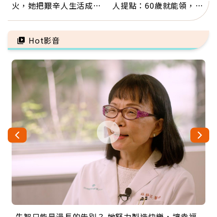
火，她把艱辛人生活成風
人提點：60歲就能領，重
景：生命價值在於成為祝
新就業還有隱藏版退休金
福
Hot影音
失智只能是漫長的告別？ 她努力製造快樂，讓幸福
來自剛果的巧克力神父 為台灣奉獻36年 「台灣是我
63歲卸矽谷副總、搬回台灣找快樂！「蛋黃哥小
104歲打破金氏世界紀錄 成為全球最年長羽球選
事業巔峰他選擇追夢…黑手阿伯拉小提琴還登上小