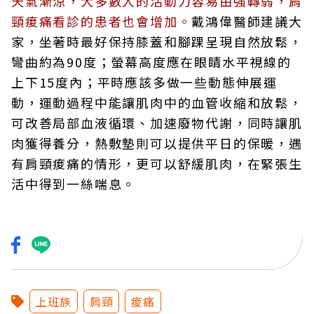
天氣漸涼，大多數人的活動力容易由強轉弱，肩
頸痠痛看診的患者也會增加。
戴鴻偉醫師建議大
家，坐著時最好保持膝蓋和腳踝呈現自然放鬆，
彎曲約為90度；螢幕高度應在眼睛水平視線的
上下15度內；平時應該多做一些動態伸展運
動，運動過程中能讓肌肉中的血管收縮和放鬆，
可改善局部血液循環、加速廢物代謝，同時讓肌
肉獲得養分，熱敷墊則可以提供平日的保暖，遇
有肩頸痠痛的情形，更可以舒緩肌肉，在緊張生
活中得到一絲喘息。
上班族
肩頸
痠痛