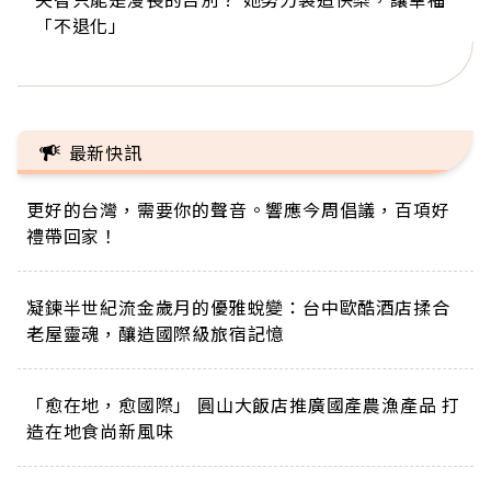
「不退化」
的家，我連作夢都講台語！」
丑」走進安養院，逗樂上萬爺奶：退休後才開始真
手，分享長壽的秘密原來是「這個」
巨蛋！連CNN都大讚！
正的人生
最新快訊
更好的台灣，需要你的聲音。響應今周倡議，百項好
禮帶回家！
凝鍊半世紀流金歲月的優雅蛻變：台中歐酷酒店揉合
老屋靈魂，釀造國際級旅宿記憶
「愈在地，愈國際」 圓山大飯店推廣國產農漁產品 打
造在地食尚新風味