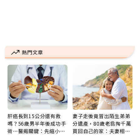
熱門文章
肝癌長到15公分還有救
妻子走後竟冒出陌生弟弟
嗎？56歲男半年後成功手
分遺產，80歲老翁掏千萬
術…醫揭關鍵：先縮小腫
買回自己的家：夫妻相守
瘤再談根治
60年，卻輸給一個名字