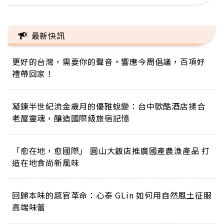
最新快訊
更好的台灣，需要你的聲音。響應今周倡議，百項好
禮帶回家！
凝鍊半世紀流金歲月的優雅蛻變：台中歐酷酒店揉合
老屋靈魂，釀造國際級旅宿記憶
「愈在地，愈國際」 圓山大飯店推廣國產農漁產品 打
造在地食尚新風味
回歸本味的感官革命：心泰 GLin 如何用自然風土征服
高端味蕾