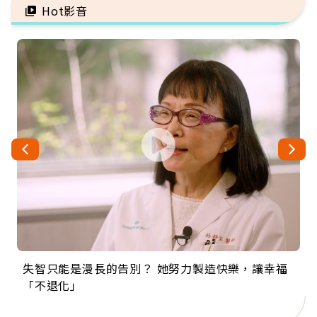
Hot影音
失智只能是漫長的告別？ 她努力製造快樂，讓幸福
來自剛果的巧克力神父 為台灣奉獻36年 「台灣是我
63歲卸矽谷副總、搬回台灣找快樂！「蛋黃哥小
104歲打破金氏世界紀錄 成為全球最年長羽球選
事業巔峰他選擇追夢…黑手阿伯拉小提琴還登上小
「不退化」
的家，我連作夢都講台語！」
丑」走進安養院，逗樂上萬爺奶：退休後才開始真
手，分享長壽的秘密原來是「這個」
巨蛋！連CNN都大讚！
正的人生