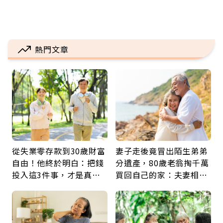
熱門文章
從失業零存款到30歲財富
妻子走後竟冒出陌生弟弟
自由！他終於明白：把錢
分遺產，80歲老翁掏千萬
投入這3件事，才是真正
買回自己的家：夫妻相守
留給未來的自己
60年，卻輸給一個名字