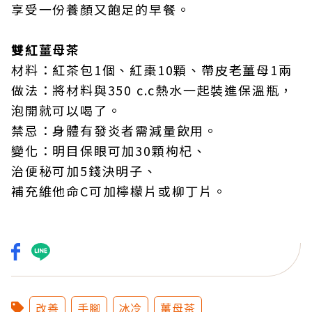
享受一份養顏又飽足的早餐。
雙紅薑母茶
材料：紅茶包1個、紅棗10顆、帶皮老薑母1兩
做法：將材料與350 c.c熱水一起裝進保溫瓶，
泡開就可以喝了。
禁忌：身體有發炎者需減量飲用。
變化：明目保眼可加30顆枸杞、
治便秘可加5錢決明子、
補充維他命C可加檸檬片或柳丁片。
改善
手腳
冰冷
薑母茶