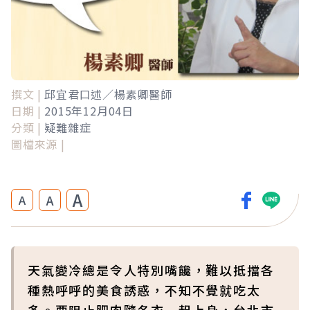
撰文 |
邱宜君口述／楊素卿醫師
日期 |
2015年12月04日
分類 |
疑難雜症
圖檔來源 |
A
A
A
天氣變冷總是令人特別嘴饞，難以抵擋各
種熱呼呼的美食誘惑，不知不覺就吃太