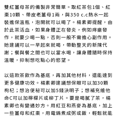
雙紅薑母茶的備製非常簡單。取紅茶包1個、紅
棗10顆、帶皮老薑母1兩，與350 c.c熱水一起
裝進保溫瓶，泡開就可以喝了。楊素卿提醒，由
於此茶活血，如果身體正在發炎，例如痔瘡發
作，就要少喝一點，否則一般不需擔心副作用。
她建議可以一早起來就喝，帶動整天的新陳代
謝；餐與餐之間也可以當水喝，讓身體隨時保持
溫暖，抑制想吃點心的慾望。
以這款茶飲作為基底，再加其他材料，還能達到
更多健康功效。楊素卿建議想保眼可以加30顆
枸杞；想治便秘可以加5錢決明子；想補充維他
命C可以加檸檬片或柳丁片。要是喝膩了茶，楊
素卿也有變通妙方。用紅豆和燕麥為基底，加上
一些薑母和紅棗，用電鍋煮成粥或飯，輕鬆就能