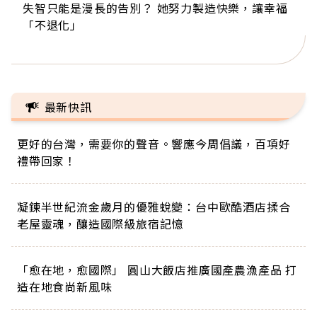
失智只能是漫長的告別？ 她努力製造快樂，讓幸福
來自剛果的巧克力神父 為台灣奉獻36年 「台灣是我
63歲卸矽谷副總、搬回台灣找快樂！「蛋黃哥小
104歲打破金氏世界紀錄 成為全球最年長羽球選
事業巔峰他選擇追夢…黑手阿伯拉小提琴還登上小
「不退化」
的家，我連作夢都講台語！」
丑」走進安養院，逗樂上萬爺奶：退休後才開始真
手，分享長壽的秘密原來是「這個」
巨蛋！連CNN都大讚！
正的人生
最新快訊
更好的台灣，需要你的聲音。響應今周倡議，百項好
禮帶回家！
凝鍊半世紀流金歲月的優雅蛻變：台中歐酷酒店揉合
老屋靈魂，釀造國際級旅宿記憶
「愈在地，愈國際」 圓山大飯店推廣國產農漁產品 打
造在地食尚新風味