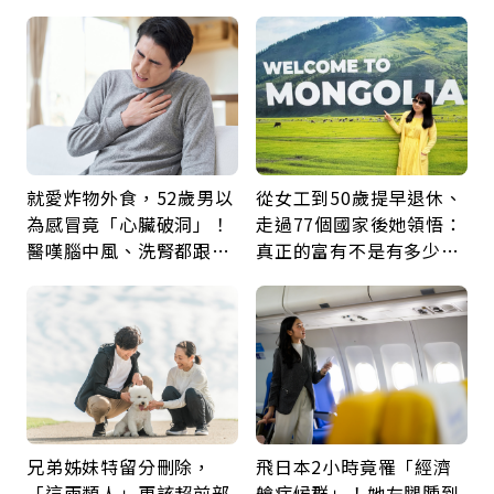
父親節最珍貴禮物是一句
輝：退休族最適合這種股
久違的關心
票
就愛炸物外食，52歲男以
從女工到50歲提早退休、
為感冒竟「心臟破洞」！
走過77個國家後她領悟：
醫嘆腦中風、洗腎都跟它
真正的富有不是有多少
有關：4警訊是心臟在呼
錢，而是擁有選擇人生的
救
自由
兄弟姊妹特留分刪除，
飛日本2小時竟罹「經濟
「這兩類人」更該超前部
艙症候群」！她左腿腫到