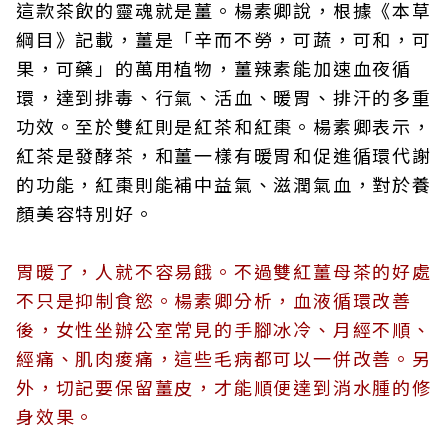
這款茶飲的靈魂就是薑。楊素卿說，根據《本草
綱目》記載，薑是「辛而不勞，可蔬，可和，可
果，可藥」的萬用植物，薑辣素能加速血夜循
環，達到排毒、行氣、活血、暖胃、排汗的多重
功效。至於雙紅則是紅茶和紅棗。楊素卿表示，
紅茶是發酵茶，和薑一樣有暖胃和促進循環代謝
的功能，紅棗則能補中益氣、滋潤氣血，對於養
顏美容特別好。
胃暖了，人就不容易餓。不過雙紅薑母茶的好處
不只是抑制食慾。楊素卿分析，血液循環改善
後，女性坐辦公室常見的手腳冰冷、月經不順、
經痛、肌肉痠痛，這些毛病都可以一併改善。另
外，切記要保留薑皮，才能順便達到消水腫的修
身效果。