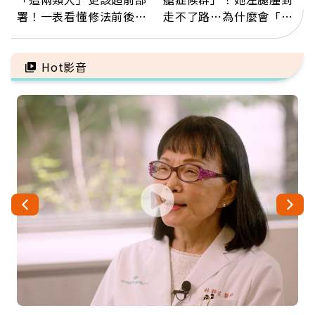
署！一表看懂修法前後差
走不了路…為什麼會「靜
異：沒留遺囑手足反而分
脈血栓」？醫示警7種人
更多
注意
Hot影音