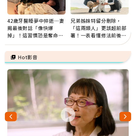
42歲牙醫睡夢中猝逝…妻
兄弟姊妹特留分刪除，
揭最後對話「像快爆
「這兩類人」更該超前部
掉」！這習慣恐是奪命原
署！一表看懂修法前後差
因：沒有一份工作值得用
異：沒留遺囑手足反而分
命交換
更多
Hot影音