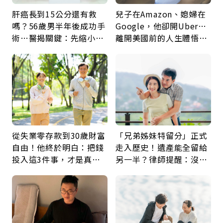
肝癌長到15公分還有救
兒子在Amazon、媳婦在
嗎？56歲男半年後成功手
Google，他卻開Uber…
術…醫揭關鍵：先縮小腫
離開美國前的人生體悟：
瘤再談根治
好的壞的都不會永遠
從失業零存款到30歲財富
「兄弟姊妹特留分」正式
自由！他終於明白：把錢
走入歷史！遺產能全留給
投入這3件事，才是真正
另一半？律師提醒：沒做
留給未來的自己
「1件事」照樣白忙