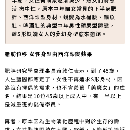
年期，女性荷爾蒙逐漸減少，熟女們將愈
活 愈中性，原本中年婦女常見的下半身肥
胖、西洋梨型身材，蛻變為水桶腰、鮪魚
肚、啤酒肚的典型中年男性蘋果型體態，
離S形妖嬌女人的夢幻身型愈來愈遠。
脂肪位移 女性身型由西洋梨變蘋果
肥胖研究學會理事長蕭敦仁表示，到了45歲，
人生藍圖都底定了，女性不再追求S形身材，因
為沒有擇偶的需求，也不會羨慕「美魔女」的虛
名，結果是10位45歲以上成人中，有一半以上
是減重班的儲備學員。
再者，原本因為生物演化歷程中對於生存的需
求，女性脂肪囤積在大腿、臀部、下腹部等接近