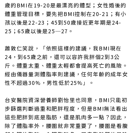
歲的BMI在19-20是最漂亮的體型；女性婚後的
體重管理目標，要先把BMI控制在20-21；有小
孩以後是22-23；45到50歲接近更年期是24-
25；65歲以後是25─27。
蕭敦仁笑說，「依照這樣的建議，我BMI現在
24，到65歲之前，還可以容許我胖個2到3公
斤。體重太重、體重太輕都會提高死亡的風險。
經由儀器量測體脂率則建議，任何年齡的成年女
性不超過30%，男性低於25%」。
台安醫院資深營養師劉怡里也同意，BMI只能初
步篩選判斷過重和肥胖程度，但是BMI無法看出
這些肥胖到底是脂肪，還是肌肉多一點？因此，
除了體脂率外，腰圍就非常重要了，腰圍是看腹