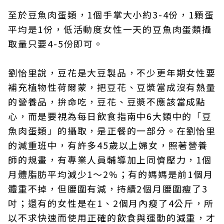
至於豆魚肉蛋類，1個手掌大小約3-4份，1顆蛋
平均是1份，低活動度女性一天的豆魚肉蛋類攝
取量只要4-5份即可。
劉怡里說，豆花是大豆製品，不少更年期女性要
補充植物性荷爾蒙，把豆花、豆漿當成沒有熱量
的營養品，拚命吃，豆花、豆漿不應該當成點
心，而是要視為每日飲食指南中6大類中的「豆
魚肉蛋類」的攝取，是正餐的一部分。在劉怡里
的減重班中，有許多45歲以上婦女，照著營養
師的規畫，有專業人員輔導加上同儕壓力，1個
月體脂肪平均減少1～2%；有的媽媽是前1個月
體重不掉，但腰圍有減，持續2個月腰圍瘦了3
吋；還有的女性是在1、2個月內瘦了4公斤，所
以不求快速而使用正確的飲食與運動的減重，才