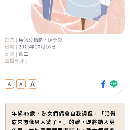
撰文 |
吳佩芬攝影．陳永錚
日期 |
2015年10月16日
分類 |
養生
圖檔來源 |
A
A
A
年過45歲，熟女們偶會自我調侃，「活得
愈來愈像男人婆了。」的確，即將踏入更