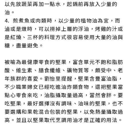
以先放蔬菜再加一點水，起鍋前再放入少量的
油。
4. 煎煮魚或肉類時，以少量的植物油為宜，而
滷或是燉時，可以撈掉上層的浮油，烤雞的汁或
是紅燒、三杯的料理方式很容易使用大量的油與
糖，盡量避免。
被喻為最健康零食的堅果，富含單元不飽和脂肪
酸、維生素、膳食纖維、礦物質等，頗受中、老
年族群的喜愛。劉怡里提醒，堅果含豐富油脂，
不少職業婦女已經吃進油炸類食物，還把堅果當
點心零食來吃，油脂攝取量過高，當然會胖。要
吃堅果，最好選擇沒有調味、油味的堅果，也不
要選購和果乾混合包裝的堅果，以免熱量攝取過
高。並且以堅果取代烹調用油才是正確的用法。