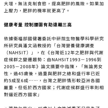
大增，無法克制食慾，提高肥胖的風險。如果加
上壓力，肥胖的機率就更高了。
健康考量 控制腰圍有助遠離三高
依據衛福部國健署委託中研院生物醫學科學研究
所研究員潘文涵教授的「台灣營養健康調查
（NAHSIT）」，在《台灣近12年之肥胖與代謝
症候群之變遷趨勢：由NAHSIT1993－1996到
2005－2008年》論文摘要中指陳，「無論男女
性，過45歲後，過重與肥胖之總和盛行率已近
約5成至6成……，台灣之肥胖情形較亞洲各國
嚴重，但低於西方國家；代謝症候群盛行率則相
對逼近西方國家」