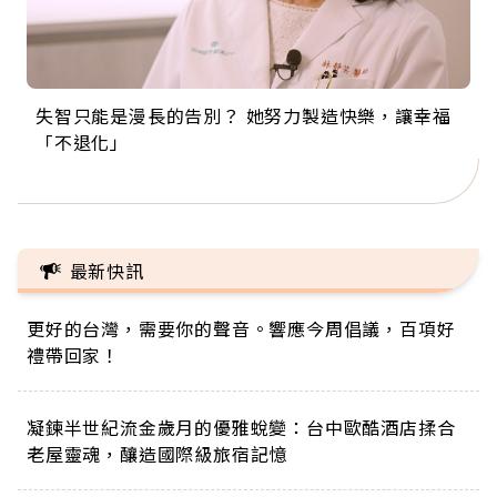
失智只能是漫長的告別？ 她努力製造快樂，讓幸福
來自剛果的巧克力神父 為台灣奉獻36年 「台灣是我
63歲卸矽谷副總、搬回台灣找快樂！「蛋黃哥小
104歲打破金氏世界紀錄 成為全球最年長羽球選
事業巔峰他選擇追夢…黑手阿伯拉小提琴還登上小
「不退化」
的家，我連作夢都講台語！」
丑」走進安養院，逗樂上萬爺奶：退休後才開始真
手，分享長壽的秘密原來是「這個」
巨蛋！連CNN都大讚！
正的人生
最新快訊
更好的台灣，需要你的聲音。響應今周倡議，百項好
禮帶回家！
凝鍊半世紀流金歲月的優雅蛻變：台中歐酷酒店揉合
老屋靈魂，釀造國際級旅宿記憶