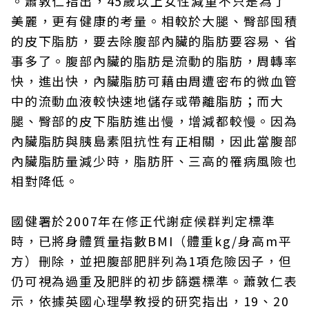
。蕭敦仁指出，45歲以上女性減重不只是為了
美麗，更有健康的考量。相較於大腿、臀部囤積
的皮下脂肪，要去除腹部內臟的脂肪要容易、省
事多了。腹部內臟的脂肪是流動的脂肪，周轉率
快，進出快，內臟脂肪可藉由周遭密布的微血管
中的流動血液較快速地儲存或帶離脂肪；而大
腿、臀部的皮下脂肪進出慢，增減都較慢。因為
內臟脂肪與胰島素阻抗性有正相關，因此當腹部
內臟脂肪量減少時，脂肪肝、三高的罹病風險也
相對降低。
國健署於2007年在修正代謝症候群判定標準
時，已將身體質量指數BMI（體重kg/身高m平
方）刪除，並把腹部肥胖列為1項危險因子，但
仍可視為過重及肥胖的初步篩選標準。蕭敦仁表
示，依據英國心理學教授的研究指出，19、20