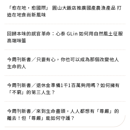
「愈在地，愈國際」 圓山大飯店推廣國產農漁產品 打
造在地食尚新風味
回歸本味的感官革命：心泰 GLin 如何用自然風土征服
高端味蕾
今周刊新書／只要有心，你也可以成為那個改變他人
生命的人
今周刊新書／退休金準備1千1百萬夠用嗎？如何擁有
「不窮」的第三人生？
今周刊新書／來到生命盡頭，人人都想有「尊嚴」的
離去！但「尊嚴」能如何守護？