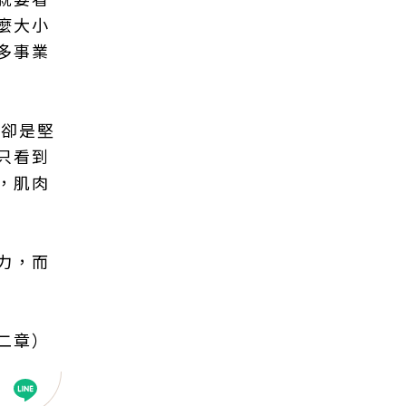
麼大小
多事業
例卻是堅
只看到
，肌肉
力，而
二章）