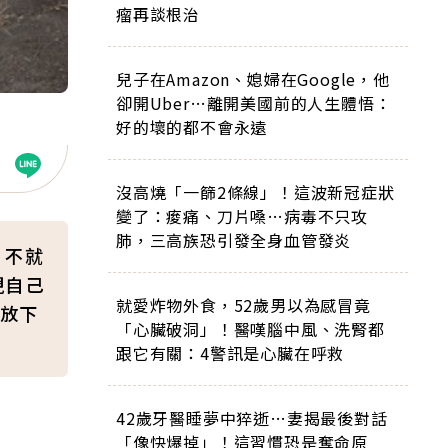
瘤再談根治
兒子在Amazon、媳婦在Google，他
卻開Uber…離開美國前的人生體悟：
好的壞的都不會永遠
沒高燒「一篩2條線」！這波新冠症狀
變了：痠痛、刀片嗓…病毒不只攻
肺，三高族恐引發全身血管發炎
，不就
現自己
就愛炸物外食，52歲男以為感冒竟
放下
「心臟破洞」！醫嘆腦中風、洗腎都
跟它有關：4警訊是心臟在呼救
42歲牙醫睡夢中猝逝…妻揭最後對話
「像快爆掉」！這習慣恐是奪命原