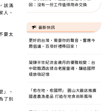
因：沒有一份工作值得用命交換
，該滿
家人、
最新快訊
不要太
更好的台灣，需要你的聲音。響應今
周倡議，百項好禮帶回家！
凝鍊半世紀流金歲月的優雅蛻變：台
中歐酷酒店揉合老屋靈魂，釀造國際
級旅宿記憶
「愈在地，愈國際」 圓山大飯店推廣
麼」、
國產農漁產品 打造在地食尚新風味
為了別