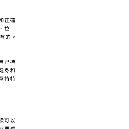
和正確
、拉
擁有的。
自己持
健身和
堅持特
饋可以
就要看