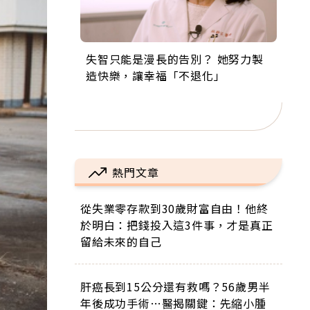
失智只能是漫長的告別？ 她努力製
來自剛果的巧克力神父 為台灣奉獻
63歲卸矽谷副總、搬回台灣找快
104歲打破金氏世界紀錄 成為全球
事業巔峰他選擇追夢…黑手阿伯拉
造快樂，讓幸福「不退化」
36年 「台灣是我的家，我連作夢都
樂！「蛋黃哥小丑」走進安養院，
最年長羽球選手，分享長壽的秘密
小提琴還登上小巨蛋！連CNN都大
講台語！」
逗樂上萬爺奶：退休後才開始真正
原來是「這個」
讚！
的人生
熱門文章
從失業零存款到30歲財富自由！他終
於明白：把錢投入這3件事，才是真正
留給未來的自己
肝癌長到15公分還有救嗎？56歲男半
年後成功手術…醫揭關鍵：先縮小腫