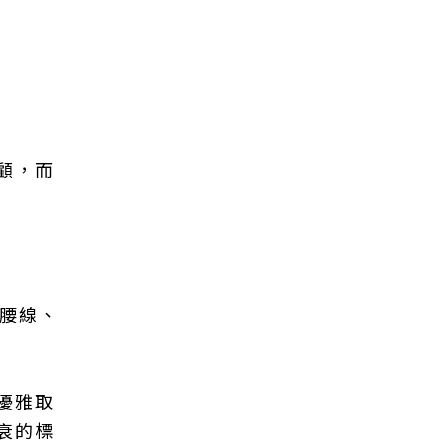
顧，而
細腰線、
優雅取
衰的標