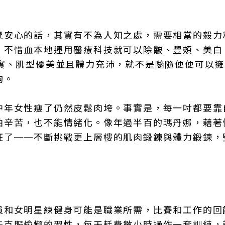
覺安心的話，其實有不為人知之處，需要相當的毅力
，不惜血本地運用醫療科技就可以除皺、豐頰、美白
緊實、肌型優美並且體力充沛，就不是隨隨便便可以
夠。
中年女性瘦了仍然皮鬆肉垮。事實是，每一吋都要靠
怕辛苦，也不能情緒化。像年過半百的瑪丹娜，藉著
狂了──不斷挑戰更上層樓的肌肉鍛鍊與體力鍛鍊，
。
員和女明星練健身可能是職業所需，比賽和工作的回
能克服偷懶的習性，每天耗費數小時操作一套訓練，