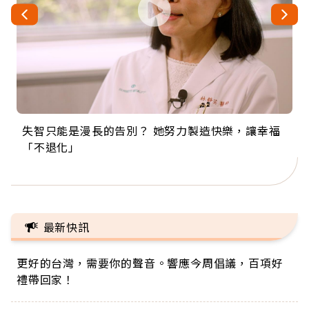
失智只能是漫長的告別？ 她努力製造快樂，讓幸福
來自剛果的巧克力神父 為台灣奉獻36年 「台灣是我
63歲卸矽谷副總、搬回台灣找快樂！「蛋黃哥小
104歲打破金氏世界紀錄 成為全球最年長羽球選
事業巔峰他選擇追夢…黑手阿伯拉小提琴還登上小
「不退化」
的家，我連作夢都講台語！」
丑」走進安養院，逗樂上萬爺奶：退休後才開始真
手，分享長壽的秘密原來是「這個」
巨蛋！連CNN都大讚！
正的人生
最新快訊
更好的台灣，需要你的聲音。響應今周倡議，百項好
禮帶回家！