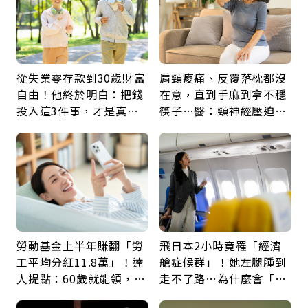
從失業零存款到30歲財富
肩頸痠痛、反覆落枕都沒
自由！他終於明白：把錢
在意，直到手麻到拿不穩
投入這3件事，才是真正
筷子…醫：頸神經壓迫上
留給未來的自己
身，打破固定姿勢才是關
鍵
勞動基金上半年賺翻「勞
飛日本2小時竟罹「經濟
工平均分紅11.8萬」！達
艙症候群」！她左腿腫到
人提點：60歲就能領，重
走不了路…為什麼會「靜
新就業還有隱藏版退休金
脈血栓」？醫示警7種人