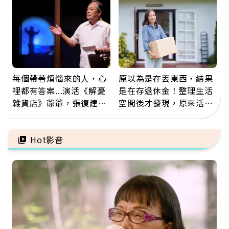
注意
每個帶著煩惱來的人，心
原以為是在丟東西，結果
裡都有答案...演活《解憂
是在存退休金！整理生活
雜貨店》爺爺，張復建：
空間後才發現，原來活得
放下執著不是認輸，而是
這麼輕鬆也能存錢
善待自己
Hot影音