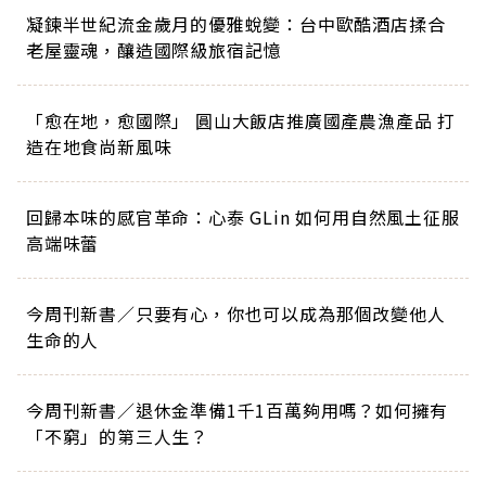
凝鍊半世紀流金歲月的優雅蛻變：台中歐酷酒店揉合
老屋靈魂，釀造國際級旅宿記憶
「愈在地，愈國際」 圓山大飯店推廣國產農漁產品 打
造在地食尚新風味
回歸本味的感官革命：心泰 GLin 如何用自然風土征服
高端味蕾
今周刊新書／只要有心，你也可以成為那個改變他人
生命的人
今周刊新書／退休金準備1千1百萬夠用嗎？如何擁有
「不窮」的第三人生？