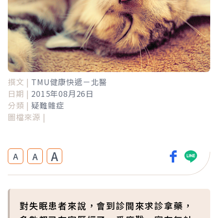
撰文 |
TMU健康快遞－北醫
日期 |
2015年08月26日
分類 |
疑難雜症
圖檔來源 |
A
A
A
對失眠患者來說，會到診間來求診拿藥，