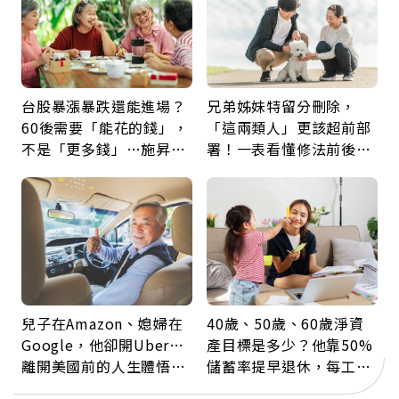
台股暴漲暴跌還能進場？
兄弟姊妹特留分刪除，
60後需要「能花的錢」，
「這兩類人」更該超前部
不是「更多錢」…施昇
署！一表看懂修法前後差
輝：退休族最適合這種股
異：沒留遺囑手足反而分
票
更多
兒子在Amazon、媳婦在
40歲、50歲、60歲淨資
Google，他卻開Uber…
產目標是多少？他靠50%
離開美國前的人生體悟：
儲蓄率提早退休，每工作
好的壞的都不會永遠
1年買下1年自由