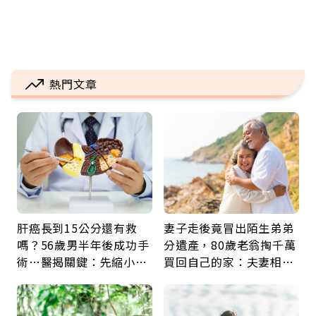
熱門文章
肝癌長到15公分還有救
妻子走後竟冒出陌生弟弟
嗎？56歲男半年後成功手
分遺產，80歲老翁掏千萬
術…醫揭關鍵：先縮小腫
買回自己的家：夫妻相守
瘤再談根治
60年，卻輸給一個名字