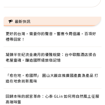
最新快訊
更好的台灣，需要你的聲音。響應今周倡議，百項好
禮帶回家！
凝鍊半世紀流金歲月的優雅蛻變：台中歐酷酒店揉合
老屋靈魂，釀造國際級旅宿記憶
「愈在地，愈國際」 圓山大飯店推廣國產農漁產品 打
造在地食尚新風味
回歸本味的感官革命：心泰 GLin 如何用自然風土征服
高端味蕾