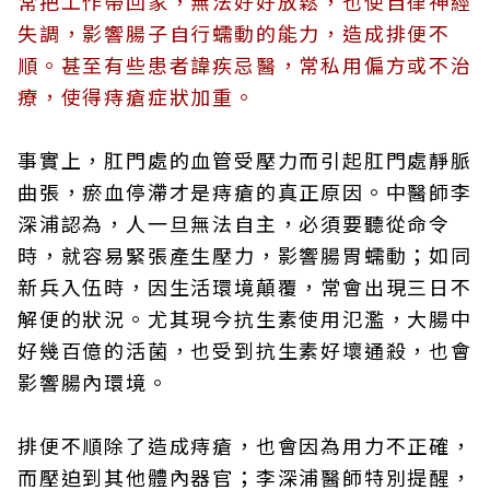
常把工作帶回家，無法好好放鬆，也使自律神經
失調，影響腸子自行蠕動的能力，造成排便不
順。甚至有些患者諱疾忌醫，常私用偏方或不治
療，使得痔瘡症狀加重。
事實上，肛門處的血管受壓力而引起肛門處靜脈
曲張，瘀血停滯才是痔瘡的真正原因。中醫師李
深浦認為，人一旦無法自主，必須要聽從命令
時，就容易緊張產生壓力，影響腸胃蠕動；如同
新兵入伍時，因生活環境顛覆，常會出現三日不
解便的狀況。尤其現今抗生素使用氾濫，大腸中
好幾百億的活菌，也受到抗生素好壞通殺，也會
影響腸內環境。
排便不順除了造成痔瘡，也會因為用力不正確，
而壓迫到其他體內器官；李深浦醫師特別提醒，