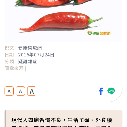
撰文 |
健康醫療網
日期 |
2015年07月24日
分類 |
疑難雜症
圖檔來源 |
A
A
A
現代人如廁習慣不良，生活忙碌、外食機