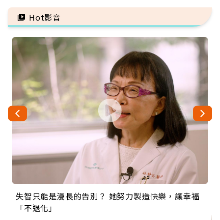
Hot影音
失智只能是漫長的告別？ 她努力製造快樂，讓幸福
來自剛果的巧克力神父 為台灣奉獻36年 「台灣是我
63歲卸矽谷副總、搬回台灣找快樂！「蛋黃哥小
104歲打破金氏世界紀錄 成為全球最年長羽球選
事業巔峰他選擇追夢…黑手阿伯拉小提琴還登上小
「不退化」
的家，我連作夢都講台語！」
丑」走進安養院，逗樂上萬爺奶：退休後才開始真
手，分享長壽的秘密原來是「這個」
巨蛋！連CNN都大讚！
正的人生