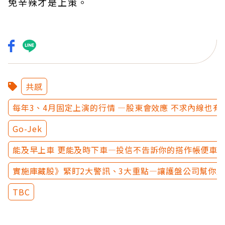
免辛辣才是上策。
共感
每年3、4月固定上演的行情 —股東會效應 不求內線也有
Go-Jek
能及早上車 更能及時下車—投信不告訴你的搭作帳便車
實施庫藏股》緊盯2大警訊、3大重點—讓護盤公司幫你
TBC