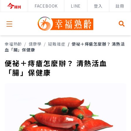
FACEBOOK
LINE
登入
註冊
Open menu
幸福熟齡
/
健康學
/
疑難雜症
/
便祕＋痔瘡怎麼辦？ 清熱活
血「腸」保健康
便祕＋痔瘡怎麼辦？ 清熱活血
「腸」保健康