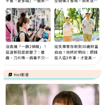
不是「更多錢」…施昇
空間後才發現，原來活得
輝：退休族最適合這種股
這麼輕鬆也能存錢
票
沒高燒「一篩2條線」！
從失業零存款到30歲財富
這波新冠症狀變了：痠
自由！他終於明白：把錢
痛、刀片嗓…病毒不只攻
投入這3件事，才是真正
肺，三高族恐引發全身血
留給未來的自己
管發炎
Hot影音