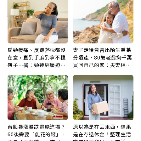
肩頸痠痛、反覆落枕都沒
妻子走後竟冒出陌生弟弟
在意，直到手麻到拿不穩
分遺產，80歲老翁掏千萬
筷子…醫：頸神經壓迫上
買回自己的家：夫妻相守
身，打破固定姿勢才是關
60年，卻輸給一個名字
鍵
台股暴漲暴跌還能進場？
原以為是在丟東西，結果
60後需要「能花的錢」，
是在存退休金！整理生活