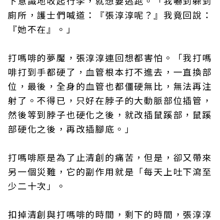
下意識地收起行李，就想要逃跑。「我嚇到躲到
廁所，護士們喊道：『張淳淳呢？』我竟回說：
『她不在』。」
打嗎啡的夢魘，張淳淳連回想都害怕。「我打嗎
啡打到手都硬了，血管根本打不進去，一直換部
位，最後，全身的血管也都僵硬無比，無法再注
射了。不得已，只好在脖子的大動脈部位插管，
然後等到脖子也硬化之後，就改插鼠蹊部，鼠蹊
部硬化之後，再改插腳底。」
打嗎啡原是為了止清創的痛苦，但是，卻又帶來
另一個災難，它的副作用就是「每天上吐下瀉至
少二十次」。
扣掉清創與打嗎啡的時間，剩下的時間，張淳淳