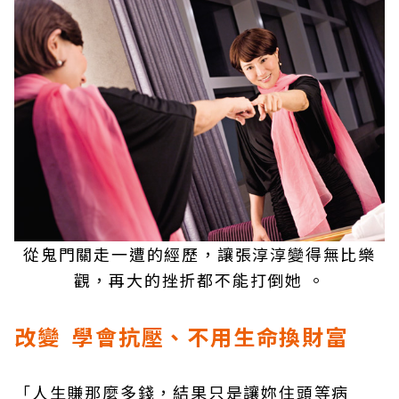
從鬼門關走一遭的經歷，讓張淳淳變得無比樂
觀，再大的挫折都不能打倒她 。
改變 學會抗壓、不用生命換財富
「人生賺那麼多錢，結果只是讓妳住頭等病