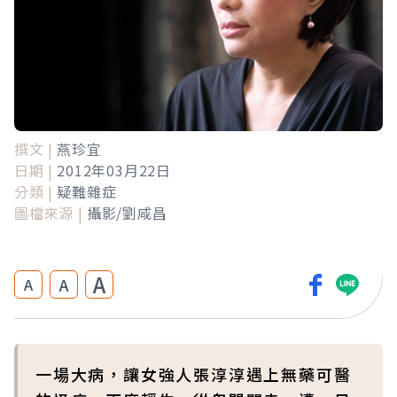
撰文 |
燕珍宜
日期 |
2012年03月22日
分類 |
疑難雜症
圖檔來源 |
攝影/劉咸昌
A
A
A
一場大病，讓女強人張淳淳遇上無藥可醫