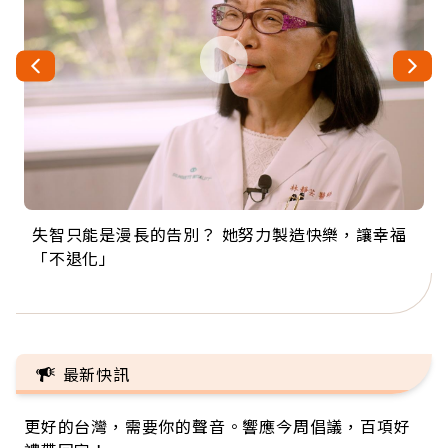
失智只能是漫長的告別？ 她努力製造快樂，讓幸福
來自剛果的巧克力神父 為台灣奉獻36年 「台灣是我
63歲卸矽谷副總、搬回台灣找快樂！「蛋黃哥小
104歲打破金氏世界紀錄 成為全球最年長羽球選
事業巔峰他選擇追夢…黑手阿伯拉小提琴還登上小
「不退化」
的家，我連作夢都講台語！」
丑」走進安養院，逗樂上萬爺奶：退休後才開始真
手，分享長壽的秘密原來是「這個」
巨蛋！連CNN都大讚！
正的人生
最新快訊
更好的台灣，需要你的聲音。響應今周倡議，百項好