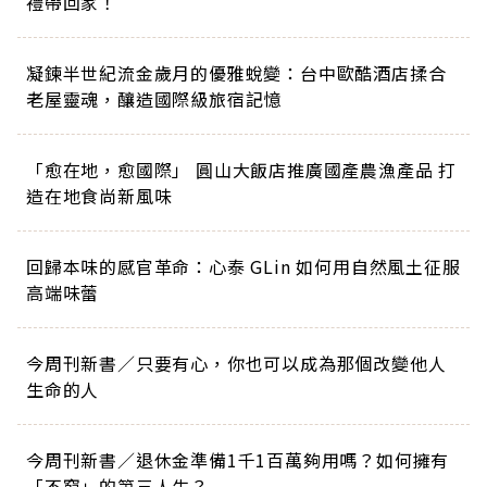
禮帶回家！
凝鍊半世紀流金歲月的優雅蛻變：台中歐酷酒店揉合
老屋靈魂，釀造國際級旅宿記憶
「愈在地，愈國際」 圓山大飯店推廣國產農漁產品 打
造在地食尚新風味
回歸本味的感官革命：心泰 GLin 如何用自然風土征服
高端味蕾
今周刊新書／只要有心，你也可以成為那個改變他人
生命的人
今周刊新書／退休金準備1千1百萬夠用嗎？如何擁有
「不窮」的第三人生？