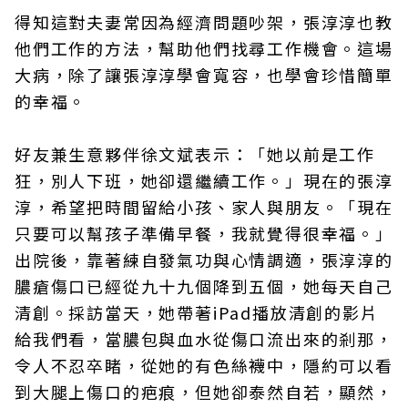
得知這對夫妻常因為經濟問題吵架，張淳淳也教
他們工作的方法，幫助他們找尋工作機會。這場
大病，除了讓張淳淳學會寬容，也學會珍惜簡單
的幸福。
好友兼生意夥伴徐文斌表示：「她以前是工作
狂，別人下班，她卻還繼續工作。」現在的張淳
淳，希望把時間留給小孩、家人與朋友。「現在
只要可以幫孩子準備早餐，我就覺得很幸福。」
出院後，靠著練自發氣功與心情調適，張淳淳的
膿瘡傷口已經從九十九個降到五個，她每天自己
清創。採訪當天，她帶著iPad播放清創的影片
給我們看，當膿包與血水從傷口流出來的剎那，
令人不忍卒睹，從她的有色絲襪中，隱約可以看
到大腿上傷口的疤痕，但她卻泰然自若，顯然，