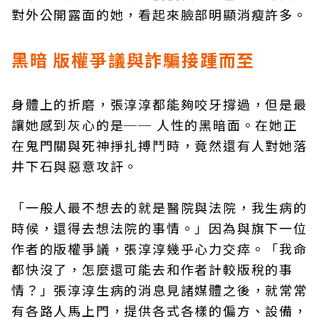
對外公開露面的她，看起來臉部明顯消瘦許多。
黑暗 版權爭議與詐騙接踵而至
身體上的折磨，張淳淳都能夠咬牙撐過，但是最
讓她感到灰心的是── 人性的黑暗面。在她正
在鬼門關與死神掙扎搏鬥時，竟然還有人對她落
井下石與惡意攻訐。
「一般人最不想去的就是醫院與法院，我生病的
時候，還得去想法院的事情。」因為與旗下一位
作者的版權爭議，張淳淳幾乎心力交瘁。「我命
都快沒了，怎麼還可能去和作者計較版稅的事
情？」張淳淳生病的消息見諸媒體之後，就常常
有各路人馬上門，提供各式各樣的偏方、設備，