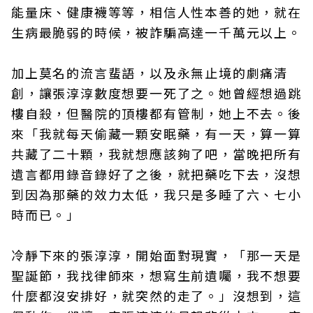
能量床、健康襪等等，相信人性本善的她，就在
生病最脆弱的時候，被詐騙高達一千萬元以上。
加上莫名的流言蜚語，以及永無止境的劇痛清
創，讓張淳淳數度想要一死了之。她曾經想過跳
樓自殺，但醫院的頂樓都有管制，她上不去。後
來「我就每天偷藏一顆安眠藥，有一天，算一算
共藏了二十顆，我就想應該夠了吧，當晚把所有
遺言都用錄音錄好了之後，就把藥吃下去，沒想
到因為那藥的效力太低，我只是多睡了六、七小
時而已。」
冷靜下來的張淳淳，開始面對現實，「那一天是
聖誕節，我找律師來，想寫生前遺囑，我不想要
什麼都沒安排好，就突然的走了。」沒想到，這