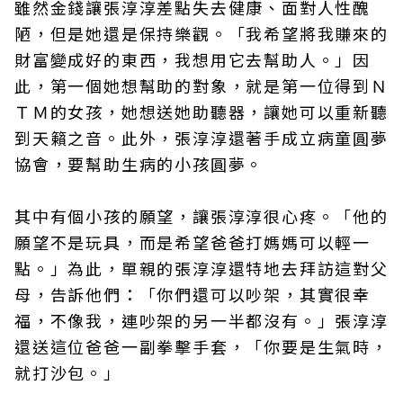
雖然金錢讓張淳淳差點失去健康、面對人性醜
陋，但是她還是保持樂觀。「我希望將我賺來的
財富變成好的東西，我想用它去幫助人。」因
此，第一個她想幫助的對象，就是第一位得到Ｎ
ＴＭ的女孩，她想送她助聽器，讓她可以重新聽
到天籟之音。此外，張淳淳還著手成立病童圓夢
協會，要幫助生病的小孩圓夢。
其中有個小孩的願望，讓張淳淳很心疼。「他的
願望不是玩具，而是希望爸爸打媽媽可以輕一
點。」為此，單親的張淳淳還特地去拜訪這對父
母，告訴他們：「你們還可以吵架，其實很幸
福，不像我，連吵架的另一半都沒有。」張淳淳
還送這位爸爸一副拳擊手套，「你要是生氣時，
就打沙包。」