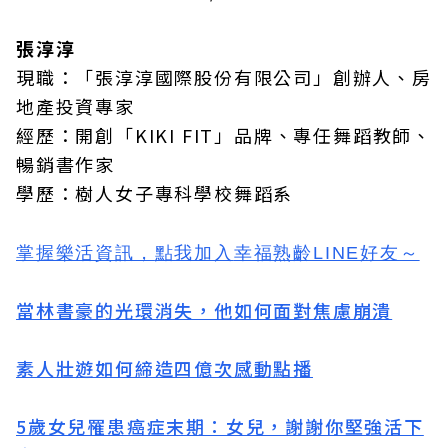
張淳淳
現職：「張淳淳國際股份有限公司」創辦人、房
地產投資專家
經歷：開創「KIKI FIT」品牌、專任舞蹈教師、
暢銷書作家
學歷：樹人女子專科學校舞蹈系
掌握樂活資訊，
點我加入
幸福熟齡LINE好友
～
當林書豪的光環消失，他如何面對焦慮崩潰
素人壯遊如何締造四億次感動點播
5歲女兒罹患癌症末期：女兒，謝謝你堅強活下