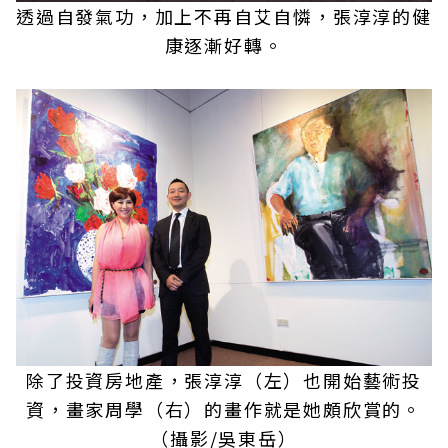
透過自發氣功，加上不再自艾自憐，張淳淳的健
康逐漸好轉。
除了投資房地產，張淳淳（左）也開始藝術投
資，畫家周學（右）的畫作就是她頗欣賞的。
（攝影/吳東岳）