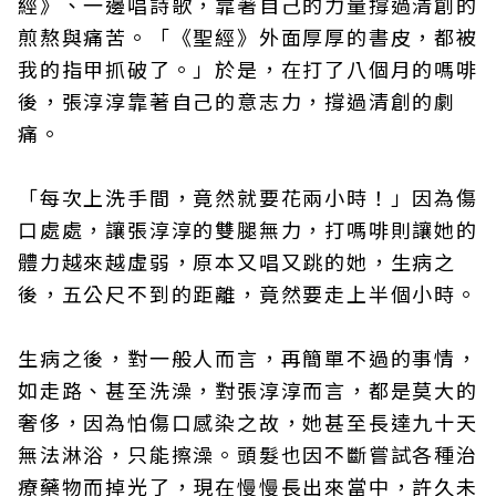
經》、一邊唱詩歌，靠著自己的力量撐過清創的
煎熬與痛苦。「《聖經》外面厚厚的書皮，都被
我的指甲抓破了。」於是，在打了八個月的嗎啡
後，張淳淳靠著自己的意志力，撐過清創的劇
痛。
「每次上洗手間，竟然就要花兩小時！」因為傷
口處處，讓張淳淳的雙腿無力，打嗎啡則讓她的
體力越來越虛弱，原本又唱又跳的她，生病之
後，五公尺不到的距離，竟然要走上半個小時。
生病之後，對一般人而言，再簡單不過的事情，
如走路、甚至洗澡，對張淳淳而言，都是莫大的
奢侈，因為怕傷口感染之故，她甚至長達九十天
無法淋浴，只能擦澡。頭髮也因不斷嘗試各種治
療藥物而掉光了，現在慢慢長出來當中，許久未