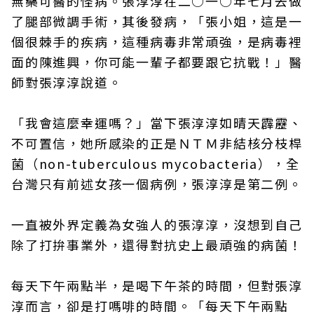
無藥可醫的怪病。張淳淳在二○一○年七月去做
了腿部微調手術，其後發病，「張小姐，這是一
個很棘手的疾病，這種病毒非常頑強，是病毒裡
面的陳進興，你可能一輩子都要跟它抗戰！」醫
師對張淳淳說道。
「我會這麼幸運嗎？」當下張淳淳如晴天霹靂、
不可置信，她所感染的正是ＮＴＭ非結核分枝桿
菌（non-tuberculous mycobacteria），全
台灣只有前述女孩一個病例，張淳淳是第二例。
一直被外界定義為女強人的張淳淳，沒想到自己
除了打拚事業外，還得對抗史上最頑強的病菌！
每天下午兩點半，是喝下午茶的時間，但對張淳
淳而言，卻是打嗎啡的時間。「每天下午兩點