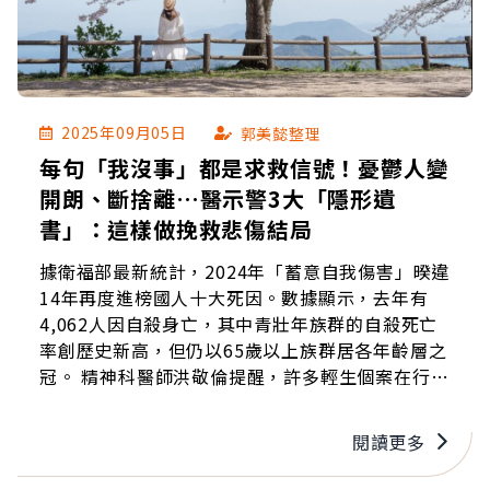
2025年09月05日
郭美懿整理
每句「我沒事」都是求救信號！憂鬱人變
開朗、斷捨離…醫示警3大「隱形遺
書」：這樣做挽救悲傷結局
據衛福部最新統計，2024年「蓄意自我傷害」暌違
14年再度進榜國人十大死因。數據顯示，去年有
4,062人因自殺身亡，其中青壯年族群的自殺死亡
率創歷史新高，但仍以65歲以上族群居各年齡層之
冠。 精神科醫師洪敬倫提醒，許多輕生個案在行動
之前，早已留下蛛絲馬跡，卻常被誤解或忽略。此
外，憂鬱症患者往往有一些心理慣性，像是過度體
閱讀更多
貼、求助內疚，甚至以幽默或客套語掩蓋心情，這
些其實都是需要家屬、朋友多加留意的警訊。