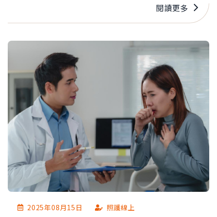
癒。 徐子恆指出，五十肩就是肩關節變得僵硬、疼
閱讀更多
痛，好像被「凍住」一樣，動起來很困難，常見的
症狀是：肩膀僵硬舉不高、夜間痛醒等，而40~60
歲的中年族群、有內科疾病、曾有肩部外傷或女
性，都是五十肩的高風險族群。 他強調，肩痛的成
因複雜，切勿以為是扭傷、拉傷而不處理，甚至以
為五十肩最終會自己好轉，然而，「自己好」常常
只是疼痛減輕，但肩膀仍然活動不良，應儘早就
醫，才能對症下藥。
2025年08月15日
照護線上