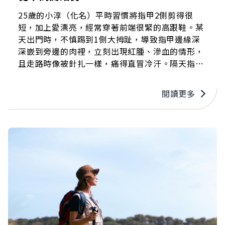
25歲的小淳（化名）平時習慣將指甲2側剪得很
短，加上愛漂亮，經常穿著前端很緊的高跟鞋。某
天出門時，不慎踢到1側大拇趾，導致指甲邊緣深
深嵌到旁邊的肉裡，立刻出現紅腫、滲血的情形，
且走路時像被針扎一樣，痛得直冒冷汗。隔天指甲
下方出現大片膿皰，嚇得小淳急忙前往醫院就診。
經檢查後確診為急性甲溝炎，隨即接受局部清創引
閱讀更多
流，並搭配口服抗生素與消炎藥治療，2週後腫脹
情況才明顯消退。