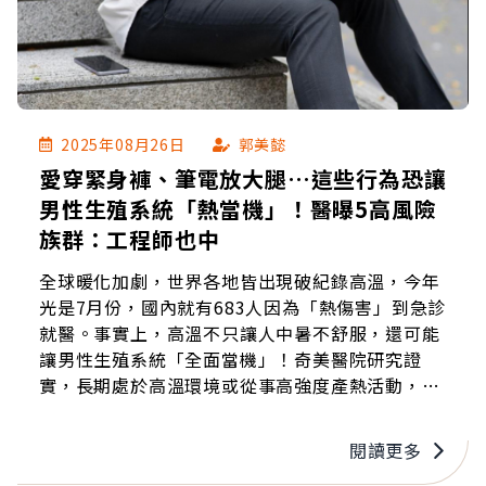
2025年08月26日
郭美懿
愛穿緊身褲、筆電放大腿…這些行為恐讓
男性生殖系統「熱當機」！醫曝5高風險
族群：工程師也中
全球暖化加劇，世界各地皆出現破紀錄高溫，今年
光是7月份，國內就有683人因為「熱傷害」到急診
就醫。事實上，高溫不只讓人中暑不舒服，還可能
讓男性生殖系統「全面當機」！奇美醫院研究證
實，長期處於高溫環境或從事高強度產熱活動，可
能因睪丸無法有效散熱，以及賀爾蒙系統的改變及
相關生殖組織破壞，導致精蟲品質與數量急劇下
閱讀更多
降，甚至引發性功能障礙！