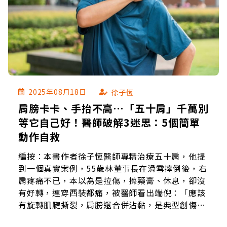
2025年08月18日
徐子恆
肩膀卡卡、手抬不高…「五十肩」千萬別
等它自己好！醫師破解3迷思：5個簡單
動作自救
編按：本書作者徐子恆醫師專精治療五十肩，他提
到一個真實案例，55歲林董事長在滑雪摔倒後，右
肩疼痛不已，本以為是拉傷，擦藥膏、休息，卻沒
有好轉，連穿西裝都痛，被醫師看出端倪：「應該
有旋轉肌腱撕裂，肩膀還合併沾黏，是典型創傷後
五十肩。」所幸經過治療後，他的五十肩幾近痊