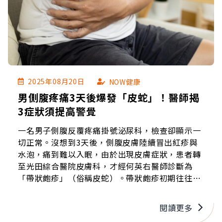
2025年08月20日
NOW健康
男側腹疼痛3天後爆發「皮蛇」！醫師揭
3症狀須提高警覺
一名男子側腹反覆疼痛掛號泌尿科，檢查卻顯示一
切正常。沒想到3天後，側腹皮膚陸續冒出紅疹與
水泡，痛到難以入眠，由於出現皮膚症狀，患者轉
至光田綜合醫院皮膚科，才經何英右醫師診斷為
「帶狀皰疹」（俗稱皮蛇）。帶狀皰疹初期往往只
有疼痛或灼熱感，數日後才會長出紅疹與水泡，病
灶位置多見於頭、頸、胸甚至臀部，經常被誤認為
閱讀更多
偏頭痛、腎結石等其他疾病。像這位患者就是因側