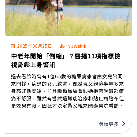
2025年08月25日
NOW健康
中老年開始「倒縮」？醫揭11項指標檢
視骨鬆上身警訊
過去看診時曾有1位65歲的糖尿病患者由女兒陪同
來門診，病患的女兒敘述，她發現父親這半年多來
身高好像變矮、並且斷斷續續會跟她抱怨說背部痠
痛不舒服，雖然有嘗試過職能治療和貼止痛貼布但
是效果有限，因此才決定帶父親來國泰醫院看診尋
求協助。
閱讀更多