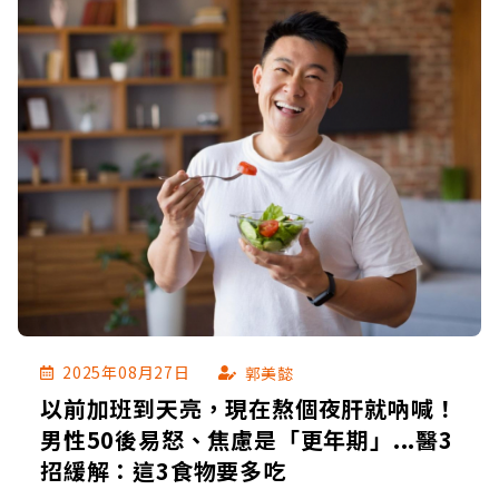
2025年08月27日
郭美懿
以前加班到天亮，現在熬個夜肝就吶喊！
男性50後易怒、焦慮是「更年期」...醫3
招緩解：這3食物要多吃