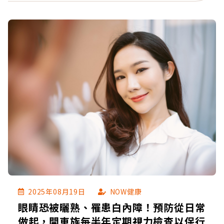
腹部神經分布位置，導致痛感像泌尿系統不適，才
會先跑去泌尿科。
2025年08月19日
NOW健康
眼睛恐被曬熟、罹患白內障！預防從日常
做起，開車族每半年定期視力檢查以保行