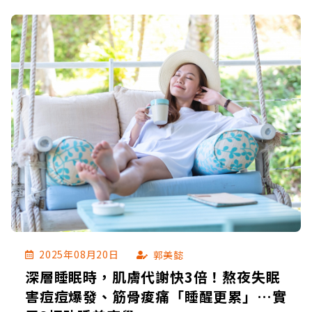
2025年08月20日
郭美懿
深層睡眠時，肌膚代謝快3倍！熬夜失眠
害痘痘爆發、筋骨痠痛「睡醒更累」…實