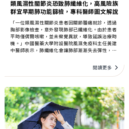
類風濕性關節炎恐致肺纖維化，高風險族
群宜早期肺功能篩檢，專科醫師圖文解說
「一位類風濕性關節炎患者因關節腫痛就診，透過
胸部影像檢查，意外發現肺部已纖維化。由於患者
平時僅偶爾咳嗽，並未察覺異狀，導致延誤治療時
機。」中國醫藥大學附設醫院風濕免疫科主任黃建
中醫師表示，肺纖維化會讓肺部漸漸失去彈性，嚴
重甚至會導致呼吸衰竭，即使初期沒有顯著症狀，
若患者具有肺纖維化高風險特性，應盡快進行第一
閱讀更多
次的肺功能檢查，依據檢查結果持續追蹤，以便及
早發現與治療！