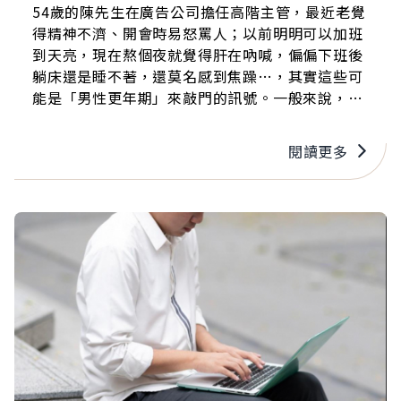
54歲的陳先生在廣告公司擔任高階主管，最近老覺
得精神不濟、開會時易怒罵人；以前明明可以加班
到天亮，現在熬個夜就覺得肝在吶喊，偏偏下班後
躺床還是睡不著，還莫名感到焦躁…，其實這些可
能是「男性更年期」來敲門的訊號。一般來說，男
性約在56歲進入更年期，症狀包括失眠、肌肉質量
下降、脂肪增加、骨質疏鬆、性慾減退或情緒不穩
閱讀更多
等，若忽視身體發出的警訊，很可能就會進一步影
響工作及家庭生活品質