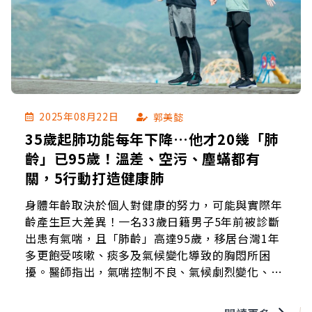
2025年08月22日
郭美懿
35歲起肺功能每年下降…他才20幾「肺
齡」已95歲！溫差、空污、塵蟎都有
關，5行動打造健康肺
身體年齡取決於個人對健康的努力，可能與實際年
齡產生巨大差異！一名33歲日籍男子5年前被診斷
出患有氣喘，且「肺齡」高達95歲，移居台灣1年
多更飽受咳嗽、痰多及氣候變化導致的胸悶所困
擾。醫師指出，氣喘控制不良、氣候劇烈變化、空
污與過敏原暴露，都可能加重病情；除透過醫療改
善，生活習慣也要跟著調整，才能維持「年輕