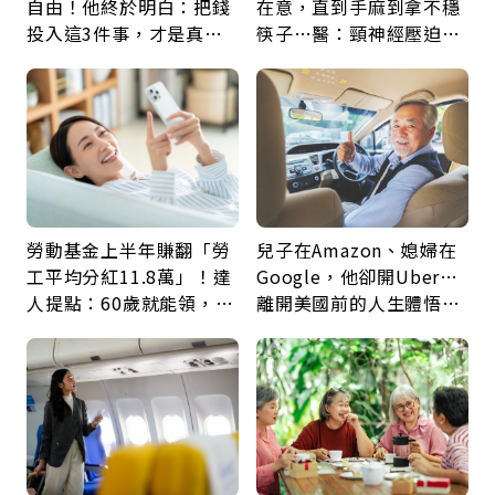
自由！他終於明白：把錢
在意，直到手麻到拿不穩
投入這3件事，才是真正
筷子…醫：頸神經壓迫上
留給未來的自己
身，打破固定姿勢才是關
鍵
勞動基金上半年賺翻「勞
兒子在Amazon、媳婦在
工平均分紅11.8萬」！達
Google，他卻開Uber…
人提點：60歲就能領，重
離開美國前的人生體悟：
新就業還有隱藏版退休金
好的壞的都不會永遠