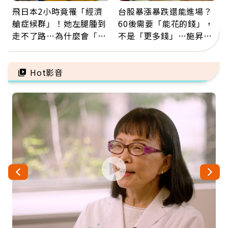
飛日本2小時竟罹「經濟
台股暴漲暴跌還能進場？
艙症候群」！她左腿腫到
60後需要「能花的錢」，
走不了路…為什麼會「靜
不是「更多錢」…施昇
脈血栓」？醫示警7種人
輝：退休族最適合這種股
注意
票
Hot影音