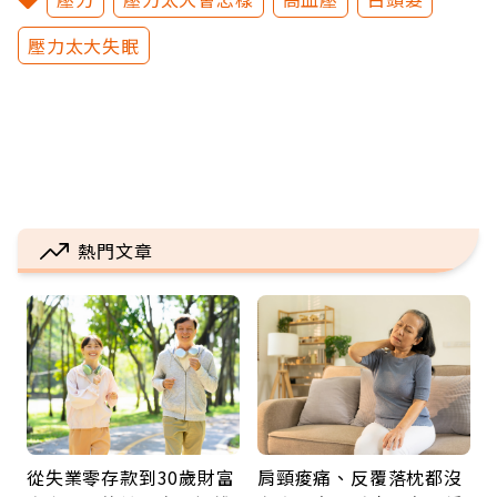
壓力太大失眠
熱門文章
從失業零存款到30歲財富
肩頸痠痛、反覆落枕都沒