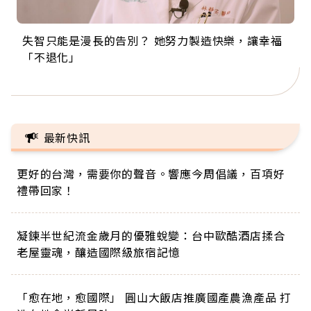
失智只能是漫長的告別？ 她努力製造快樂，讓幸福
來自剛果的巧克力神父 為台灣奉獻36年 「台灣是我
63歲卸矽谷副總、搬回台灣找快樂！「蛋黃哥小
104歲打破金氏世界紀錄 成為全球最年長羽球選
事業巔峰他選擇追夢…黑手阿伯拉小提琴還登上小
「不退化」
的家，我連作夢都講台語！」
丑」走進安養院，逗樂上萬爺奶：退休後才開始真
手，分享長壽的秘密原來是「這個」
巨蛋！連CNN都大讚！
正的人生
最新快訊
更好的台灣，需要你的聲音。響應今周倡議，百項好
禮帶回家！
凝鍊半世紀流金歲月的優雅蛻變：台中歐酷酒店揉合
老屋靈魂，釀造國際級旅宿記憶
「愈在地，愈國際」 圓山大飯店推廣國產農漁產品 打