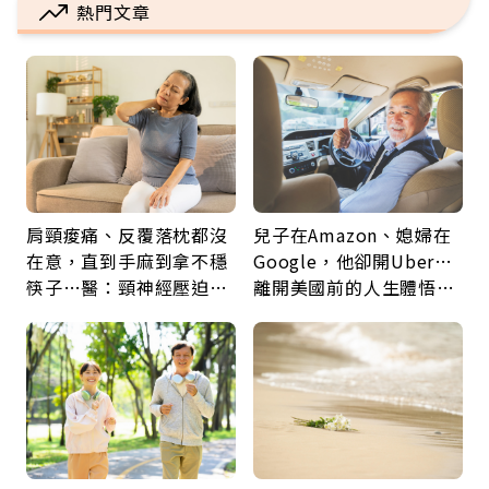
熱門文章
肩頸痠痛、反覆落枕都沒
兒子在Amazon、媳婦在
在意，直到手麻到拿不穩
Google，他卻開Uber…
筷子…醫：頸神經壓迫上
離開美國前的人生體悟：
身，打破固定姿勢才是關
好的壞的都不會永遠
鍵