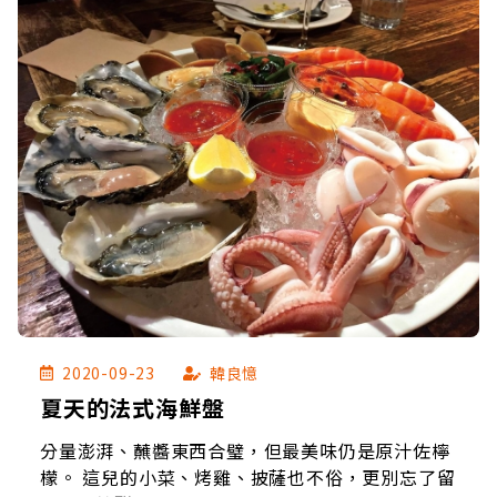
2020-09-23
韓良憶
夏天的法式海鮮盤
分量澎湃、蘸醬東西合璧，但最美味仍是原汁佐檸
檬。 這兒的小菜、烤雞、披薩也不俗，更別忘了留