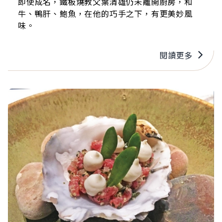
即使成名，鐵板燒教父葉清雄仍未離開廚房，和
牛、鴨肝、鮑魚，在他的巧手之下，有更美妙風
味。
閱讀更多