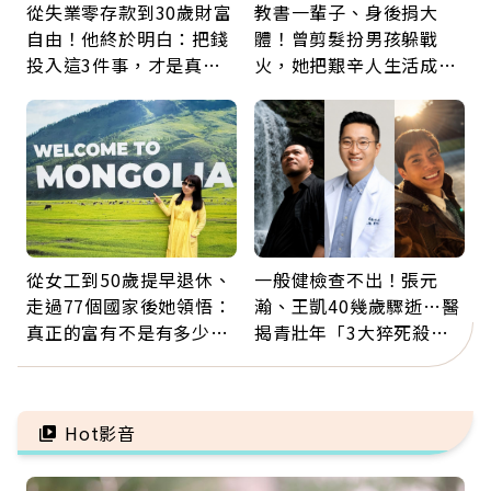
從失業零存款到30歲財富
教書一輩子、身後捐大
自由！他終於明白：把錢
體！曾剪髮扮男孩躲戰
投入這3件事，才是真正
火，她把艱辛人生活成風
留給未來的自己
景：生命價值在於成為祝
福
從女工到50歲提早退休、
一般健檢查不出！張元
走過77個國家後她領悟：
瀚、王凱40幾歲驟逝…醫
真正的富有不是有多少
揭青壯年「3大猝死殺
錢，而是擁有選擇人生的
手」：靠2檢查揪出9成地
自由
雷
Hot影音