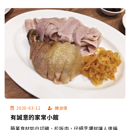
2020-03-11
韓良憶
有誠意的家常小館
簡單食材如白切雞、松阪肉，仔細烹調就讓人連稱