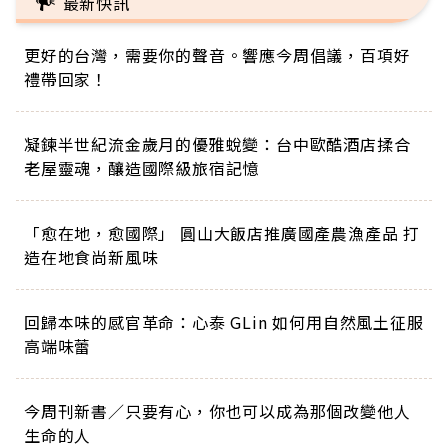
最新快訊
更好的台灣，需要你的聲音。響應今周倡議，百項好
禮帶回家！
凝鍊半世紀流金歲月的優雅蛻變：台中歐酷酒店揉合
老屋靈魂，釀造國際級旅宿記憶
「愈在地，愈國際」 圓山大飯店推廣國產農漁產品 打
造在地食尚新風味
回歸本味的感官革命：心泰 GLin 如何用自然風土征服
高端味蕾
今周刊新書／只要有心，你也可以成為那個改變他人
生命的人