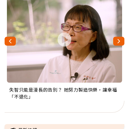
失智只能是漫長的告別？ 她努力製造快樂，讓幸福
來自剛果的巧克力神父 為台灣奉獻36年 「台灣是我
63歲卸矽谷副總、搬回台灣找快樂！「蛋黃哥小
104歲打破金氏世界紀錄 成為全球最年長羽球選
事業巔峰他選擇追夢…黑手阿伯拉小提琴還登上小
「不退化」
的家，我連作夢都講台語！」
丑」走進安養院，逗樂上萬爺奶：退休後才開始真
手，分享長壽的秘密原來是「這個」
巨蛋！連CNN都大讚！
正的人生