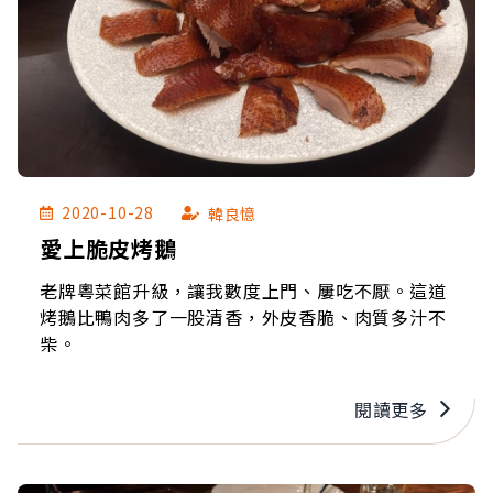
2020-10-28
韓良憶
愛上脆皮烤鵝
老牌粵菜館升級，讓我數度上門、屢吃不厭。這道
烤鵝比鴨肉多了一股清香，外皮香脆、肉質多汁不
柴。
閱讀更多