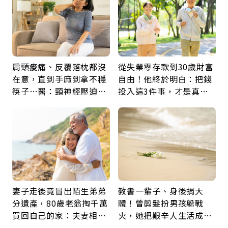
肩頸痠痛、反覆落枕都沒
從失業零存款到30歲財富
在意，直到手麻到拿不穩
自由！他終於明白：把錢
筷子…醫：頸神經壓迫上
投入這3件事，才是真正
身，打破固定姿勢才是關
留給未來的自己
鍵
妻子走後竟冒出陌生弟弟
教書一輩子、身後捐大
分遺產，80歲老翁掏千萬
體！曾剪髮扮男孩躲戰
買回自己的家：夫妻相守
火，她把艱辛人生活成風
60年，卻輸給一個名字
景：生命價值在於成為祝