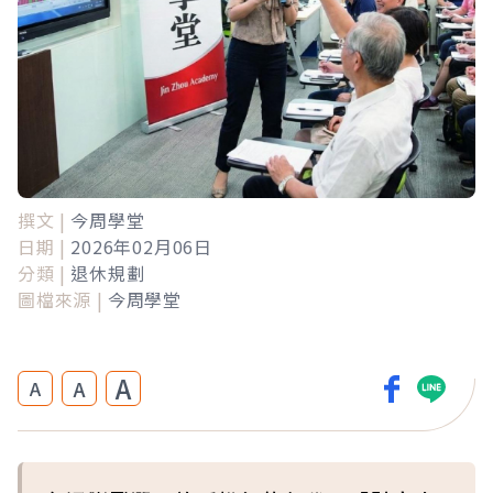
撰文 |
今周學堂
日期 |
2026年02月06日
分類 |
退休規劃
圖檔來源 |
今周學堂
A
A
A