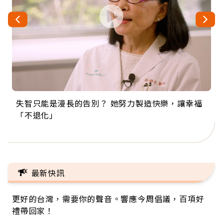
失智只能是漫長的告別？ 她努力製造快樂，讓幸福
來自剛果的巧克力神父 為台灣奉獻36年 「台灣是我
63歲卸矽谷副總、搬回台灣找快樂！「蛋黃哥小
104歲打破金氏世界紀錄 成為全球最年長羽球選
事業巔峰他選擇追夢…黑手阿伯拉小提琴還登上小
「不退化」
的家，我連作夢都講台語！」
丑」走進安養院，逗樂上萬爺奶：退休後才開始真
手，分享長壽的秘密原來是「這個」
巨蛋！連CNN都大讚！
正的人生
最新快訊
更好的台灣，需要你的聲音。響應今周倡議，百項好
禮帶回家！