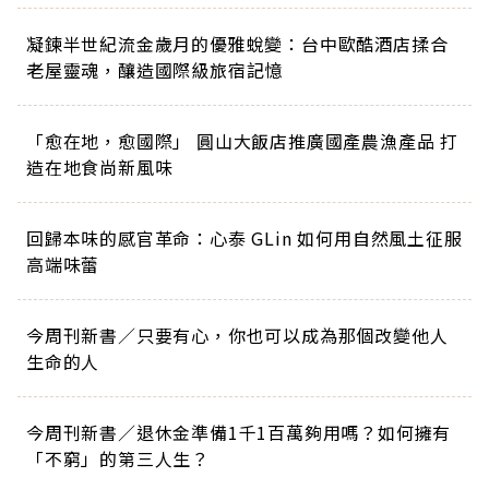
凝鍊半世紀流金歲月的優雅蛻變：台中歐酷酒店揉合
老屋靈魂，釀造國際級旅宿記憶
「愈在地，愈國際」 圓山大飯店推廣國產農漁產品 打
造在地食尚新風味
回歸本味的感官革命：心泰 GLin 如何用自然風土征服
高端味蕾
今周刊新書／只要有心，你也可以成為那個改變他人
生命的人
今周刊新書／退休金準備1千1百萬夠用嗎？如何擁有
「不窮」的第三人生？