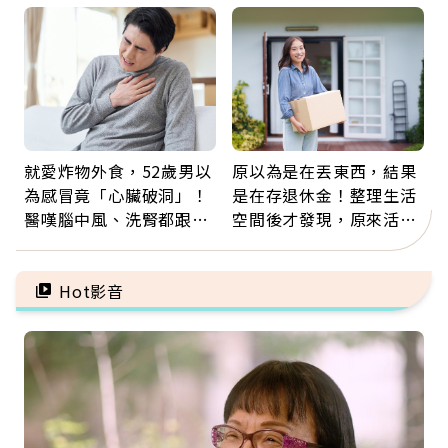
福
就愛炸物外食，52歲男以
原以為是在丟東西，結果
為感冒竟「心臟破洞」！
是在存退休金！整理生活
醫嘆腦中風、洗腎都跟它
空間後才發現，原來活得
有關：4警訊是心臟在呼
這麼輕鬆也能存錢
救
Hot影音