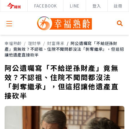
FACEBOOK
LINE
登入
註冊
Open menu
幸福熟齡
/
理財學
/
財富傳承
/
阿公遺囑寫「不給逆孫財
產」竟無效？不認祖、住院不聞問都沒法「剝奪繼承」，但這招
讓他遺產直接砍半
阿公遺囑寫「不給逆孫財產」竟無
效？不認祖、住院不聞問都沒法
「剝奪繼承」，但這招讓他遺產直
接砍半