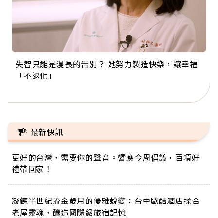
失智只能是漫長的告別？ 她努力製造快樂，讓幸福
來自剛果的巧克力神父 為台灣奉獻36年 「台灣是我
63歲卸矽谷副總、搬回台灣找快樂！「蛋黃哥小
104歲打破金氏世界紀錄 成為全球最年長羽球選
事業巔峰他選擇追夢…黑手阿伯拉小提琴還登上小
「不退化」
的家，我連作夢都講台語！」
丑」走進安養院，逗樂上萬爺奶：退休後才開始真
手，分享長壽的秘密原來是「這個」
巨蛋！連CNN都大讚！
正的人生
最新快訊
更好的台灣，需要你的聲音。響應今周倡議，百項好
禮帶回家！
凝鍊半世紀流金歲月的優雅蛻變：台中歐酷酒店揉合
老屋靈魂，釀造國際級旅宿記憶