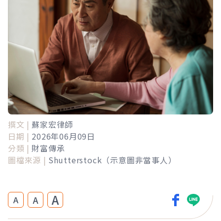
撰文 |
蘇家宏律師
日期 |
2026年06月09日
分類 |
財富傳承
圖檔來源 |
Shutterstock（示意圖非當事人）
A
A
A