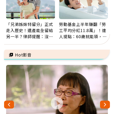
「兄弟姊妹特留分」正式
勞動基金上半年賺翻「勞
走入歷史！遺產能全留給
工平均分紅11.8萬」！達
另一半？律師提醒：沒做
人提點：60歲就能領，重
「1件事」照樣白忙
新就業還有隱藏版退休金
Hot影音