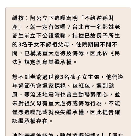
編按：阿公立下遺囑寫明「不給逆孫財
產」，就一定有效嗎？台北市一名鄭姓老
翁生前立下公證遺囑，指控已故長子所生
的3名子女不認祖父母、住院期間不聞不
問，已構成重大虐待及侮辱，因此依《民
法》規定剝奪其繼承權。
想不到老翁過世後3名孫子女主張，他們逢
年過節仍會返家探視、包紅包，遇到颱
風、寒流或地震時也曾主動聯繫關心，並
未對祖父母有重大虐待或侮辱行為，不能
僅憑遺囑記載就喪失繼承權，因此提告確
認繼承權存在。
法院審理後認為，雖然遺囑記載3人「屢有