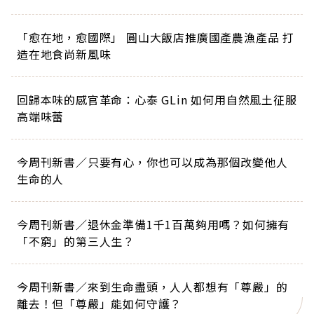
「愈在地，愈國際」 圓山大飯店推廣國產農漁產品 打
造在地食尚新風味
回歸本味的感官革命：心泰 GLin 如何用自然風土征服
高端味蕾
今周刊新書／只要有心，你也可以成為那個改變他人
生命的人
今周刊新書／退休金準備1千1百萬夠用嗎？如何擁有
「不窮」的第三人生？
今周刊新書／來到生命盡頭，人人都想有「尊嚴」的
離去！但「尊嚴」能如何守護？