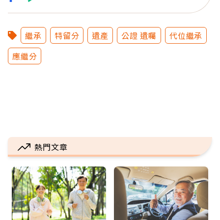
繼承
特留分
遺產
公證 遺囑
代位繼承
應繼分
熱門文章