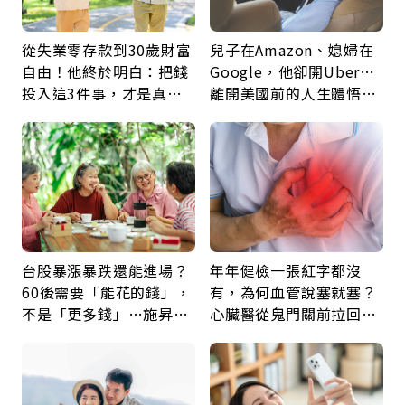
從失業零存款到30歲財富
兒子在Amazon、媳婦在
自由！他終於明白：把錢
Google，他卻開Uber…
投入這3件事，才是真正
離開美國前的人生體悟：
留給未來的自己
好的壞的都不會永遠
台股暴漲暴跌還能進場？
年年健檢一張紅字都沒
60後需要「能花的錢」，
有，為何血管說塞就塞？
不是「更多錢」…施昇
心臟醫從鬼門關前拉回病
輝：退休族最適合這種股
人：會不會心梗要看對數
票
字