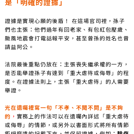
是「明確的證據」
證據是實現心願的後盾！ 在這場官司裡，孫子
們也主張：他們過年有回老家、有包紅包壓歲、
颱風地震會打電話報平安，甚至曾孫的姓名也曾
請益阿公。
法院最後重點仍放在：主張喪失繼承權的一方，
是否能舉證孫子有達到「重大虐待或侮辱」的程
度。在證據法則上，主張「重大虐待」的人需要
舉證。
光在遺囑裡寫一句「不孝、不聞不問」是不夠
的
，
實務上的作法可以在遺囑內詳述「重大虐待
或侮辱」的情節，或另外以書面形式將所有情節
鉅細靡遺的記載下來，並保留證據，例如：
驗傷