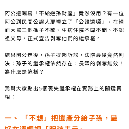
阿公遺囑寫「不給逆孫財產」竟然沒用？有一位
阿公到民間公證人那裡立了「公證遺囑」，在裡
面大罵三個孫子不敬、生病住院不聞不問、不認
祖父母，正式宣告剝奪他們的繼承權。
結果阿公走後，孫子提起訴訟，法院最後竟然判
決：孫子的繼承權依然存在，長輩的剝奪無效！
為什麼是這樣？
我幫大家點出5個喪失繼承權在實務上的關鍵真
相：
一、 「不想」把遺產分給子孫，最
好在遺囑裡「明確表示」