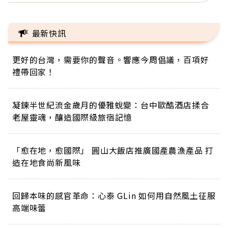
最新快訊
更好的台灣，需要你的聲音。響應今周倡議，百項好
禮帶回家！
凝鍊半世紀流金歲月的優雅蛻變：台中歐酷酒店揉合
老屋靈魂，釀造國際級旅宿記憶
「愈在地，愈國際」 圓山大飯店推廣國產農漁產品 打
造在地食尚新風味
回歸本味的感官革命：心泰 GLin 如何用自然風土征服
高端味蕾