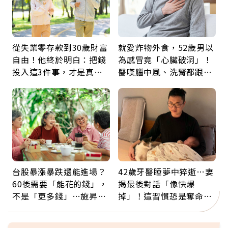
從失業零存款到30歲財富
就愛炸物外食，52歲男以
自由！他終於明白：把錢
為感冒竟「心臟破洞」！
投入這3件事，才是真正
醫嘆腦中風、洗腎都跟它
留給未來的自己
有關：4警訊是心臟在呼
救
台股暴漲暴跌還能進場？
42歲牙醫睡夢中猝逝…妻
60後需要「能花的錢」，
揭最後對話「像快爆
不是「更多錢」…施昇
掉」！這習慣恐是奪命原
輝：退休族最適合這種股
因：沒有一份工作值得用
票
命交換