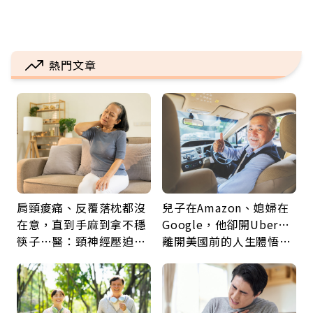
熱門文章
肩頸痠痛、反覆落枕都沒
兒子在Amazon、媳婦在
在意，直到手麻到拿不穩
Google，他卻開Uber…
筷子…醫：頸神經壓迫上
離開美國前的人生體悟：
身，打破固定姿勢才是關
好的壞的都不會永遠
鍵