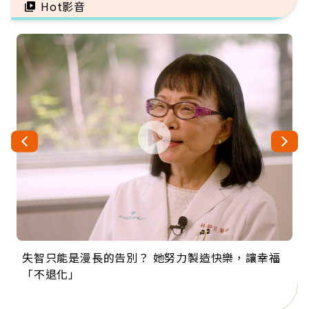
Hot影音
失智只能是漫長的告別？ 她努力製造快樂，讓幸福
來自剛果的巧克力神父 為台灣奉獻36年 「台灣是我
63歲卸矽谷副總、搬回台灣找快樂！「蛋黃哥小
104歲打破金氏世界紀錄 成為全球最年長羽球選
事業巔峰他選擇追夢…黑手阿伯拉小提琴還登上小
「不退化」
的家，我連作夢都講台語！」
丑」走進安養院，逗樂上萬爺奶：退休後才開始真
手，分享長壽的秘密原來是「這個」
巨蛋！連CNN都大讚！
正的人生