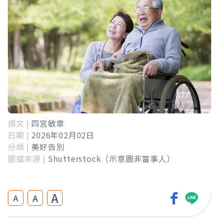
撰文 |
四宮敏章
日期 |
2026年02月02日
分類 |
美好告別
圖檔來源 |
Shutterstock（示意圖非當事人）
A
A
A