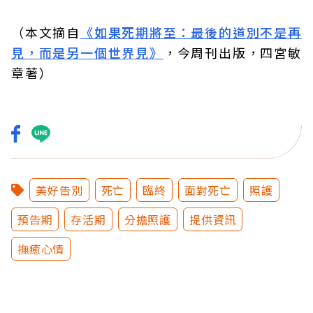
（本文摘自
《
如果死期將至：最後的道別不是再
見，而是另一個世界見
》
，今周刊出版，四宮敏
章著）
美好告別
死亡
臨終
面對死亡
照護
預告期
存活期
分擔照護
提供資訊
撫癒心情