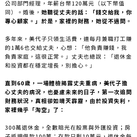
公司部門經理，年薪台幣120萬元（以下幣值
同）。婚後，
她聽從丈夫的話：「錢交給我，你
專心顧家。」於是，家裡的財務，她從不過問。
多年來，美代子只領生活費，連每月兼職打工賺
的1萬6也交給丈夫，心想：「他負責賺錢，我
負責家庭，這很正常。」丈夫也總說：「退休金
和投資都在穩定增長，別擔心。」
直到60歲，一場體檢揭露丈夫重病，美代子擔
心丈夫的病況，也憂慮未來的日子，第一次追問
財務狀況，真相卻如晴天霹靂，由於投資失利，
家裡幾乎「淘空」了：
300萬退休金，全數賠光在股票與外匯投資；房
子抵押借款100萬；存款只剩10萬元，退休金每