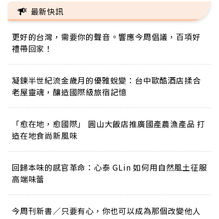
最新快訊
更好的台灣，需要你的聲音。響應今周倡議，百項好
禮帶回家！
凝鍊半世紀流金歲月的優雅蛻變：台中歐酷酒店揉合
老屋靈魂，釀造國際級旅宿記憶
「愈在地，愈國際」 圓山大飯店推廣國產農漁產品 打
造在地食尚新風味
回歸本味的感官革命：心泰 GLin 如何用自然風土征服
高端味蕾
今周刊新書／只要有心，你也可以成為那個改變他人