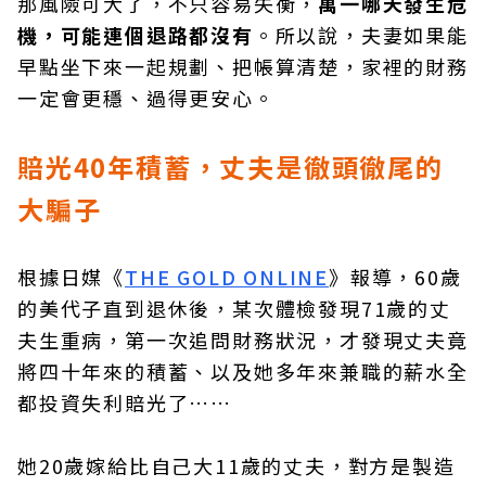
那風險可大了，不只容易失衡，
萬一哪天發生危
機，可能連個退路都沒有
。所以說，夫妻如果能
早點坐下來一起規劃、把帳算清楚，家裡的財務
一定會更穩、過得更安心。
賠光40年積蓄，丈夫是徹頭徹尾的
大騙子
根據日媒《
THE GOLD ONLINE
》報導，60歲
的美代子直到退休後，某次體檢發現71歲的丈
夫生重病，第一次追問財務狀況，才發現丈夫竟
將四十年來的積蓄、以及她多年來兼職的薪水全
都投資失利賠光了……
她20歲嫁給比自己大11歲的丈夫，對方是製造