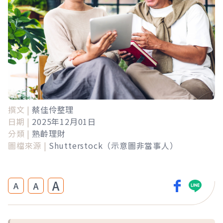
撰文 |
蔡佳伶整理
日期 |
2025年12月01日
分類 |
熟齡理財
圖檔來源 |
Shutterstock（示意圖非當事人）
A
A
A