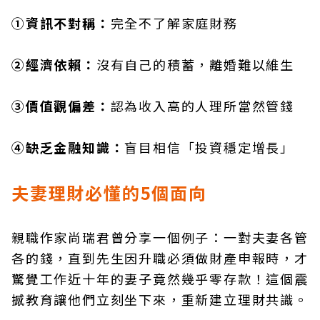
①資訊不對稱：
完全不了解家庭財務
②經濟依賴：
沒有自己的積蓄，離婚難以維生
③價值觀偏差：
認為收入高的人理所當然管錢
④缺乏金融知識：
盲目相信「投資穩定增長」
夫妻理財必懂的5個面向
親職作家尚瑞君曾分享一個例子：一對夫妻各管
各的錢，直到先生因升職必須做財產申報時，才
驚覺工作近十年的妻子竟然幾乎零存款！這個震
撼教育讓他們立刻坐下來，重新建立理財共識。