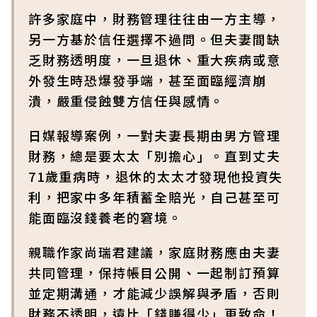
許多家庭中，財務管理往往由一方主導，
另一方基於信任選擇不過問。但夫妻間缺
乏財務透明度，一旦退休、重大疾病或意
外發生時恐爆發爭端，甚至面臨經濟崩
潰，嚴重侵蝕雙方信任與感情。
日媒報導案例，一對夫妻長期由男方管理
財務，總是要太太「別擔心」。直到丈夫
71歲重病時，退休的太太才發現他投資失
利，把家中多年積蓄全賠光，自己甚至可
能面臨沒錢養老的窘境。
親職作家尚瑞君建議，家庭財務應由夫妻
共同管理，保持帳目公開、一起制訂預算
並定期溝通，才能減少誤解與矛盾，否則
財務不透明，遠比「錢賺得少」更致命！