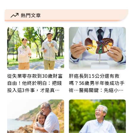
熱門文章
從失業零存款到30歲財富
肝癌長到15公分還有救
自由！他終於明白：把錢
嗎？56歲男半年後成功手
投入這3件事，才是真正
術…醫揭關鍵：先縮小腫
留給未來的自己
瘤再談根治