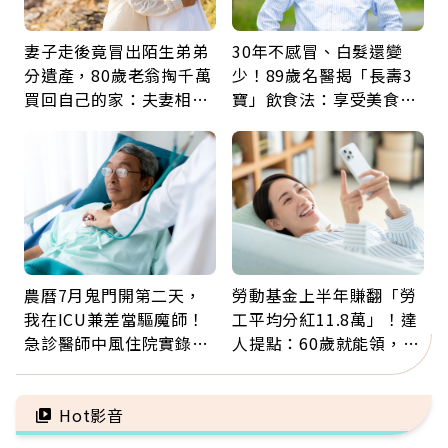
妻子走後竟冒出陌生弟弟
30年不感冒、白髮還變
分遺產，80歲老翁掏千萬
少！89歲名醫揭「長壽3
買回自己的家：夫妻相守
寶」飲食法：享受美食不
60年，卻輸給一個名字
忌口，偶爾也該吃點肉
農曆7月鬼門開第二天，
勞動基金上半年賺翻「勞
我在ICU兼差當驅魔師！
工平均分紅11.8萬」！達
急診醫師中風住院實錄：
人提點：60歲就能領，重
那些怪物原來叫譫妄
新就業還有隱藏版退休金
Hot影音