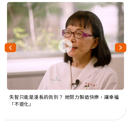
失智只能是漫長的告別？ 她努力製造快樂，讓幸福
來自剛果的巧克力神父 為台灣奉獻36年 「台灣是我
63歲卸矽谷副總、搬回台灣找快樂！「蛋黃哥小
104歲打破金氏世界紀錄 成為全球最年長羽球選
事業巔峰他選擇追夢…黑手阿伯拉小提琴還登上小
「不退化」
的家，我連作夢都講台語！」
丑」走進安養院，逗樂上萬爺奶：退休後才開始真
手，分享長壽的秘密原來是「這個」
巨蛋！連CNN都大讚！
正的人生