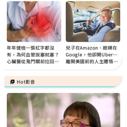
雷
年年健檢一張紅字都沒
兒子在Amazon、媳婦在
有，為何血管說塞就塞？
Google，他卻開Uber…
心臟醫從鬼門關前拉回病
離開美國前的人生體悟：
人：會不會心梗要看對數
好的壞的都不會永遠
字
Hot影音