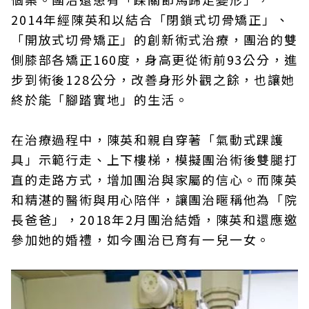
2014年經陳英和以結合「閉鎖式切骨矯正」、
「開放式切骨矯正」的創新術式治療，團治的雙
側膝部各矯正160度，身高更從術前93公分，進
步到術後128公分，改善身形外觀之餘，也讓她
終於能「腳踏實地」的生活。
在治療過程中，陳英和親自穿著「氣動式踝護
具」示範行走、上下樓梯，模擬團治術後雙腿打
直的走路方式，增加團治與家屬的信心。而陳英
和精湛的醫術與用心陪伴，讓團治暱稱他為「院
長爸爸」，2018年2月團治結婚，陳英和還應邀
參加她的婚禮，如今團治已育有一兒一女。