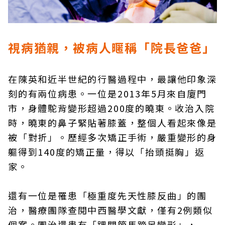
視病猶親，被病人暱稱「院長爸爸」
在陳英和近半世紀的行醫過程中，最讓他印象深
刻的有兩位病患。一位是2013年5月來自廈門
市，身體駝背變形超過200度的曉東。收治入院
時，曉東的鼻子緊貼著膝蓋，整個人看起來像是
被「對折」。歷經多次矯正手術，嚴重變形的身
軀得到140度的矯正量，得以「抬頭挺胸」返
家。
還有一位是罹患「極重度先天性膝反曲」的團
治，醫療團隊查閱中西醫學文獻，僅有2例類似
個案。團治還患有「踝關節馬蹄足變形」，