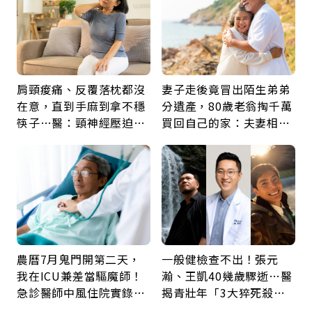
肩頸痠痛、反覆落枕都沒
妻子走後竟冒出陌生弟弟
在意，直到手麻到拿不穩
分遺產，80歲老翁掏千萬
筷子…醫：頸神經壓迫上
買回自己的家：夫妻相守
身，打破固定姿勢才是關
60年，卻輸給一個名字
鍵
農曆7月鬼門開第二天，
一般健檢查不出！張元
我在ICU兼差當驅魔師！
瀚、王凱40幾歲驟逝…醫
急診醫師中風住院實錄：
揭青壯年「3大猝死殺
那些怪物原來叫譫妄
手」：靠2檢查揪出9成地