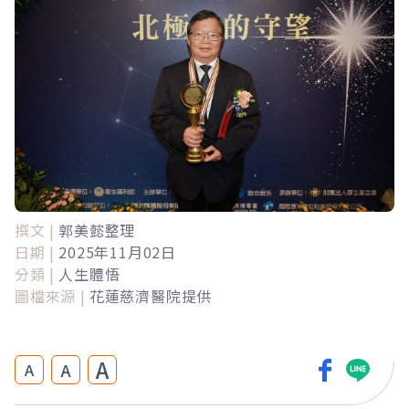
撰文 |
郭美懿整理
日期 |
2025年11月02日
分類 |
人生體悟
圖檔來源 |
花蓮慈濟醫院提供
A
A
A