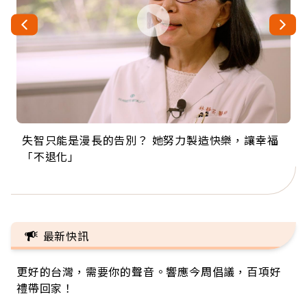
失智只能是漫長的告別？ 她努力製造快樂，讓幸福
來自剛果的巧克力神父 為台灣奉獻36年 「台灣是我
63歲卸矽谷副總、搬回台灣找快樂！「蛋黃哥小
104歲打破金氏世界紀錄 成為全球最年長羽球選
事業巔峰他選擇追夢…黑手阿伯拉小提琴還登上小
「不退化」
的家，我連作夢都講台語！」
丑」走進安養院，逗樂上萬爺奶：退休後才開始真
手，分享長壽的秘密原來是「這個」
巨蛋！連CNN都大讚！
正的人生
最新快訊
更好的台灣，需要你的聲音。響應今周倡議，百項好
禮帶回家！