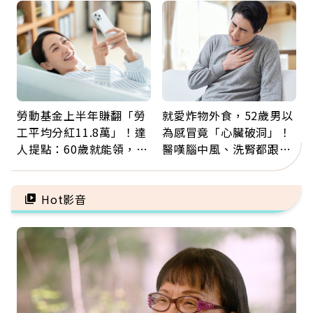
福
勞動基金上半年賺翻「勞
就愛炸物外食，52歲男以
工平均分紅11.8萬」！達
為感冒竟「心臟破洞」！
人提點：60歲就能領，重
醫嘆腦中風、洗腎都跟它
新就業還有隱藏版退休金
有關：4警訊是心臟在呼
救
Hot影音