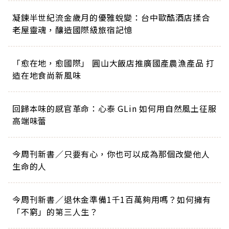
凝鍊半世紀流金歲月的優雅蛻變：台中歐酷酒店揉合
老屋靈魂，釀造國際級旅宿記憶
「愈在地，愈國際」 圓山大飯店推廣國產農漁產品 打
造在地食尚新風味
回歸本味的感官革命：心泰 GLin 如何用自然風土征服
高端味蕾
今周刊新書／只要有心，你也可以成為那個改變他人
生命的人
今周刊新書／退休金準備1千1百萬夠用嗎？如何擁有
「不窮」的第三人生？