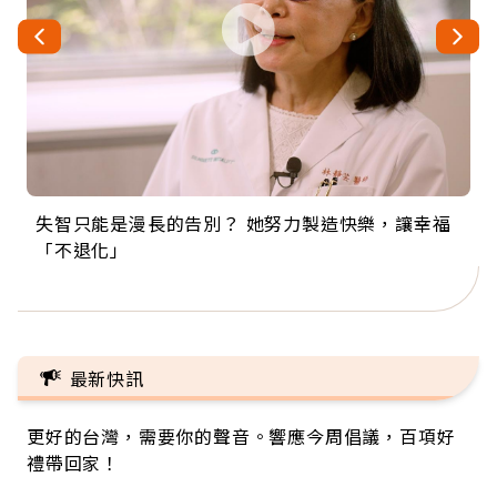
失智只能是漫長的告別？ 她努力製造快樂，讓幸福
來自剛果的巧克力神父 為台灣奉獻36年 「台灣是我
63歲卸矽谷副總、搬回台灣找快樂！「蛋黃哥小
104歲打破金氏世界紀錄 成為全球最年長羽球選
事業巔峰他選擇追夢…黑手阿伯拉小提琴還登上小
「不退化」
的家，我連作夢都講台語！」
丑」走進安養院，逗樂上萬爺奶：退休後才開始真
手，分享長壽的秘密原來是「這個」
巨蛋！連CNN都大讚！
正的人生
最新快訊
更好的台灣，需要你的聲音。響應今周倡議，百項好
禮帶回家！