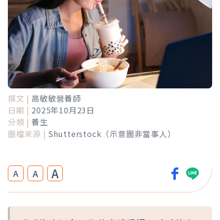
撰文 |
高敏敏營養師
日期 |
2025年10月23日
分類 |
養生
圖檔來源 |
Shutterstock（示意圖非當事人）
A
A
A