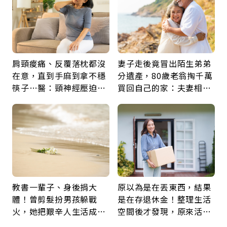
肩頸痠痛、反覆落枕都沒
妻子走後竟冒出陌生弟弟
在意，直到手麻到拿不穩
分遺產，80歲老翁掏千萬
筷子…醫：頸神經壓迫上
買回自己的家：夫妻相守
身，打破固定姿勢才是關
60年，卻輸給一個名字
鍵
教書一輩子、身後捐大
原以為是在丟東西，結果
體！曾剪髮扮男孩躲戰
是在存退休金！整理生活
火，她把艱辛人生活成風
空間後才發現，原來活得
景：生命價值在於成為祝
這麼輕鬆也能存錢