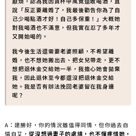
厭煩，認為我因貪杯中風竟還敢喝酒，直
說「反正要離婚了，我最後勸告你為了自
己少喝點酒才好！自己多保重！」大概她
對我喝酒也不滿意，但我實在忍了多年才
又開始喝的。
我今後生活還需要老婆照顧，不希望離
婚，也不想她搬出去、把女兒帶走，更不
想把退休金交給她一半，我擔心她會拋棄
我，因此退休至今都還沒把退休金交給
她。我是否有辦法挽回老婆留在我身邊
呢？
A：建勝好，你的情況雖值得同情，但你過去自
憐自艾，
從沒想過妻子的處境，也不懂疼惜她，