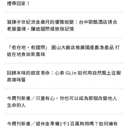
禮帶回家！
凝鍊半世紀流金歲月的優雅蛻變：台中歐酷酒店揉合
老屋靈魂，釀造國際級旅宿記憶
「愈在地，愈國際」 圓山大飯店推廣國產農漁產品 打
造在地食尚新風味
回歸本味的感官革命：心泰 GLin 如何用自然風土征服
高端味蕾
今周刊新書／只要有心，你也可以成為那個改變他人
生命的人
今周刊新書／退休金準備1千1百萬夠用嗎？如何擁有