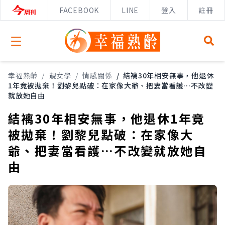
FACEBOOK
LINE
登入
註冊
Open menu
幸福熟齡
/
靚女學
/
情感關係
/
結褵30年相安無事，他退休
1年竟被拋棄！劉黎兒點破：在家像大爺、把妻當看護…不改變
就放她自由
結褵30年相安無事，他退休1年竟
被拋棄！劉黎兒點破：在家像大
爺、把妻當看護…不改變就放她自
由