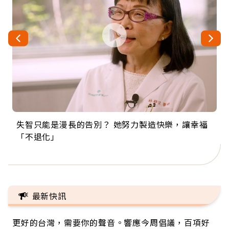
失智只能是漫長的告別？ 她努力製造快樂，讓幸福
來自剛果的巧克力神父 為台灣奉獻36年 「台灣是我
63歲卸矽谷副總、搬回台灣找快樂！「蛋黃哥小
104歲打破金氏世界紀錄 成為全球最年長羽球選
事業巔峰他選擇追夢…黑手阿伯拉小提琴還登上小
「不退化」
的家，我連作夢都講台語！」
丑」走進安養院，逗樂上萬爺奶：退休後才開始真
手，分享長壽的秘密原來是「這個」
巨蛋！連CNN都大讚！
正的人生
最新快訊
更好的台灣，需要你的聲音。響應今周倡議，百項好