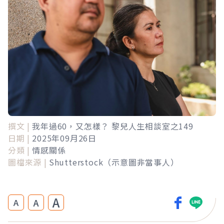
撰文 |
我年過60，又怎樣？ 黎兒人生相談室之149
日期 |
2025年09月26日
分類 |
情感關係
圖檔來源 |
Shutterstock（示意圖非當事人）
A
A
A