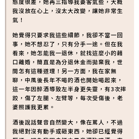
態度很差，她再三指導我要客氣些，大概
我沒放在心上，沒太大改變，讓她非常生
氣！
她覺得只要求我這些細節，我卻不當一回
事，她不想忍了，只有分手一途。但在我
看來，她怎能我一退休，就找這麼小的藉
口離婚，簡直是為分退休金而拋棄我，世
間怎有這種道理！另一方面，我在家無
聊，中風後長年不喝的酒也開始喝起來，
這一年因醉酒導致左半身更失靈，有3次摔
跤，傷了左腿、左臂等，每次受傷後，老
婆照護我更累。
酒後說話聲音自然變大，像在罵人，不過
我絕對沒有動手或砸東西，她卻已經覺得