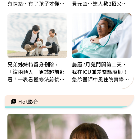
有情緒…有了孩子才懂：
費元凶…達人教2招又涼
父親節最珍貴禮物是一句
又省電
久違的關心
兄弟姊妹特留分刪除，
農曆7月鬼門開第二天，
「這兩類人」更該超前部
我在ICU兼差當驅魔師！
署！一表看懂修法前後差
急診醫師中風住院實錄：
異：沒留遺囑手足反而分
那些怪物原來叫譫妄
更多
Hot影音