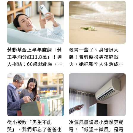
勞動基金上半年賺翻「勞
教書一輩子、身後捐大
工平均分紅11.8萬」！達
體！曾剪髮扮男孩躲戰
人提點：60歲就能領，重
火，她把艱辛人生活成風
新就業還有隱藏版退休金
景：生命價值在於成為祝
福
從小被教「男生不能
冷氣風量調最小竟然更耗
哭」，我們都忘了爸爸也
電！「低溫＋微風」是電