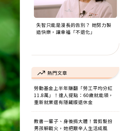
失智只能是漫長的告別？ 她努力製
來自剛果的巧克力神父 為台灣奉獻
63歲卸矽谷副總、搬回台灣找快
104歲打破金氏世界紀錄 成為全球
事業巔峰他選擇追夢…黑手阿伯拉
造快樂，讓幸福「不退化」
36年 「台灣是我的家，我連作夢都
樂！「蛋黃哥小丑」走進安養院，
最年長羽球選手，分享長壽的秘密
小提琴還登上小巨蛋！連CNN都大
講台語！」
逗樂上萬爺奶：退休後才開始真正
原來是「這個」
讚！
的人生
熱門文章
勞動基金上半年賺翻「勞工平均分紅
11.8萬」！達人提點：60歲就能領，
重新就業還有隱藏版退休金
教書一輩子、身後捐大體！曾剪髮扮
男孩躲戰火，她把艱辛人生活成風