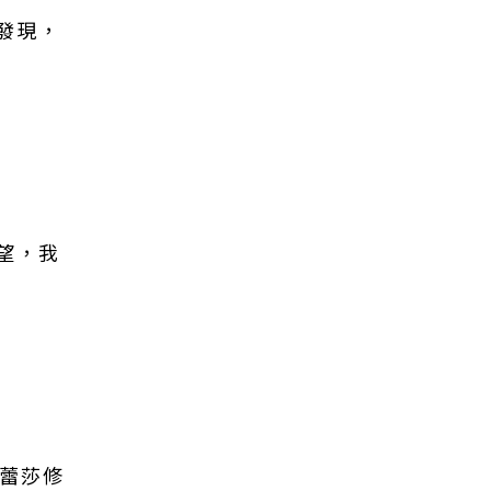
發現，
望，我
德蕾莎修