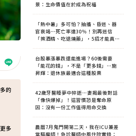
景：生命價值在於成為祝福
「熱中暑」多可怕？抽搐、昏迷、器
官衰竭…死亡率達30％！別再迷信
「擦酒精、吃退燒藥」，5招才能真救
命
台股暴漲暴跌還能進場？60後需要
「能花的錢」，不是「更多錢」…施
昇輝：退休族最適合這種股票
多的
42歲牙醫睡夢中猝逝…妻揭最後對話
「像快爆掉」！這習慣恐是奪命原
因：沒有一份工作值得用命交換
農曆7月鬼門開第二天，我在ICU兼差
更多
當驅魔師！急診醫師中風住院實錄：