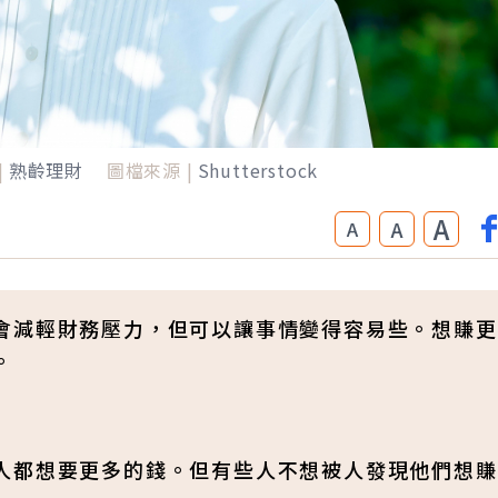
|
熟齡理財
圖檔來源 |
Shutterstock
A
A
A
會減輕財務壓力，但可以讓事情變得容易些。想賺更
。
人都想要更多的錢。但有些人不想被人發現他們想賺