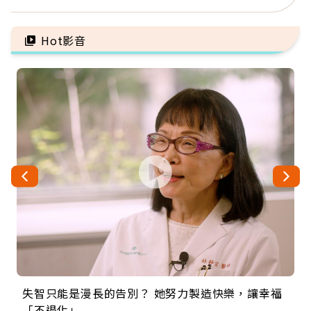
忌口，偶爾也該吃點肉
手」：靠2檢查揪出9成地
雷
Hot影音
失智只能是漫長的告別？ 她努力製造快樂，讓幸福
來自剛果的巧克力神父 為台灣奉獻36年 「台灣是我
63歲卸矽谷副總、搬回台灣找快樂！「蛋黃哥小
104歲打破金氏世界紀錄 成為全球最年長羽球選
事業巔峰他選擇追夢…黑手阿伯拉小提琴還登上小
「不退化」
的家，我連作夢都講台語！」
丑」走進安養院，逗樂上萬爺奶：退休後才開始真
手，分享長壽的秘密原來是「這個」
巨蛋！連CNN都大讚！