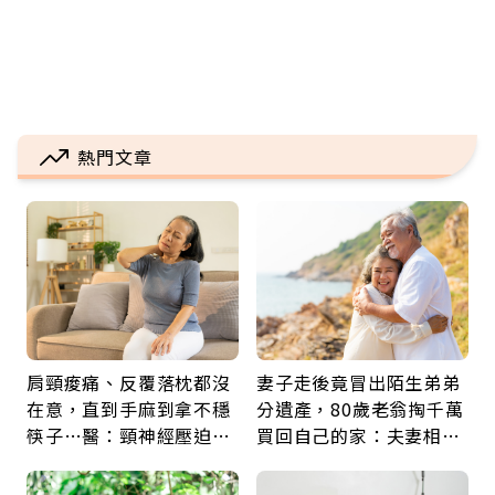
熱門文章
肩頸痠痛、反覆落枕都沒
妻子走後竟冒出陌生弟弟
在意，直到手麻到拿不穩
分遺產，80歲老翁掏千萬
筷子…醫：頸神經壓迫上
買回自己的家：夫妻相守
身，打破固定姿勢才是關
60年，卻輸給一個名字
鍵