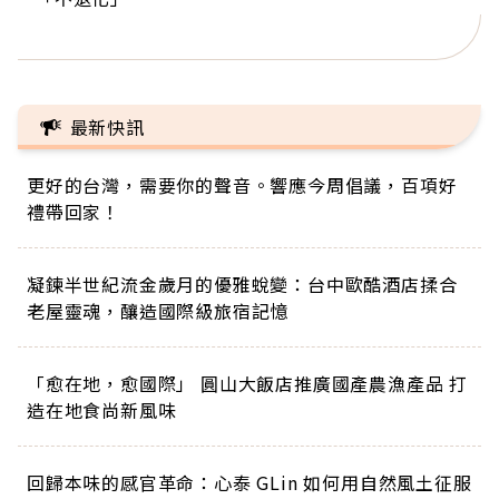
正的人生
最新快訊
更好的台灣，需要你的聲音。響應今周倡議，百項好
禮帶回家！
凝鍊半世紀流金歲月的優雅蛻變：台中歐酷酒店揉合
老屋靈魂，釀造國際級旅宿記憶
「愈在地，愈國際」 圓山大飯店推廣國產農漁產品 打
造在地食尚新風味
回歸本味的感官革命：心泰 GLin 如何用自然風土征服