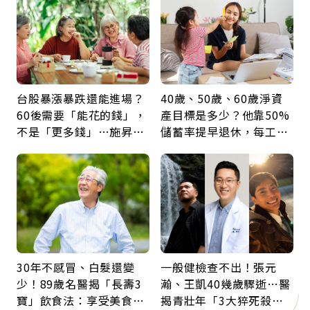
台股暴漲暴跌還能進場？
40歲、50歲、60歲淨資
60後需要「能花的錢」，
產目標是多少？他靠50%
不是「更多錢」…施昇
儲蓄率提早退休，每工作
輝：退休族最適合這種股
1年買下1年自由
票
30年不感冒、白髮還變
一般健檢查不出！張元
少！89歲名醫揭「長壽3
瀚、王凱40幾歲驟逝…醫
寶」飲食法：享受美食不
揭青壯年「3大猝死殺