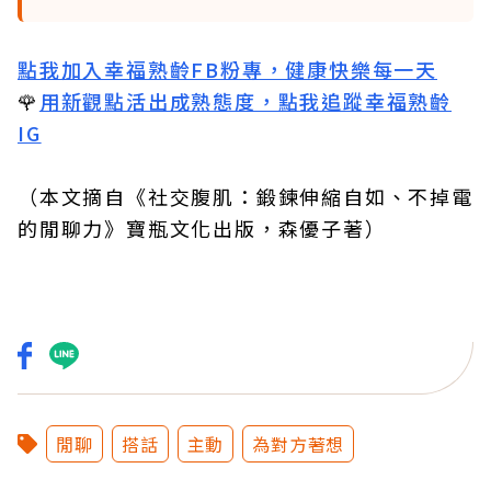
點我加入幸福熟齡FB粉專，健康快樂每一天
🌹
用新觀點活出成熟態度，點我追蹤幸福熟齡
IG
（本文摘自
《社交腹肌：鍛鍊伸縮自如、不掉電
的閒聊力》寶瓶文化出版，森優子著
）
閒聊
搭話
主動
為對方著想