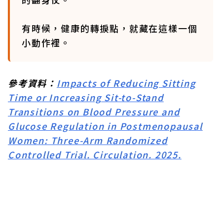
有時候，健康的轉捩點，就藏在這樣一個
小動作裡。
參考資料：
Impacts of Reducing Sitting
Time or Increasing Sit-to-Stand
Transitions on Blood Pressure and
Glucose Regulation in Postmenopausal
Women: Three-Arm Randomized
Controlled Trial. Circulation. 2025.