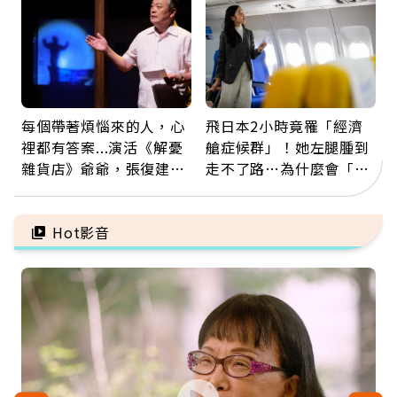
每個帶著煩惱來的人，心
飛日本2小時竟罹「經濟
裡都有答案...演活《解憂
艙症候群」！她左腿腫到
雜貨店》爺爺，張復建：
走不了路…為什麼會「靜
放下執著不是認輸，而是
脈血栓」？醫示警7種人
善待自己
注意
Hot影音