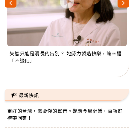
失智只能是漫長的告別？ 她努力製造快樂，讓幸福
來自剛果的巧克力神父 為台灣奉獻36年 「台灣是我
63歲卸矽谷副總、搬回台灣找快樂！「蛋黃哥小
104歲打破金氏世界紀錄 成為全球最年長羽球選
事業巔峰他選擇追夢…黑手阿伯拉小提琴還登上小
「不退化」
的家，我連作夢都講台語！」
丑」走進安養院，逗樂上萬爺奶：退休後才開始真
手，分享長壽的秘密原來是「這個」
巨蛋！連CNN都大讚！
正的人生
最新快訊
更好的台灣，需要你的聲音。響應今周倡議，百項好
禮帶回家！