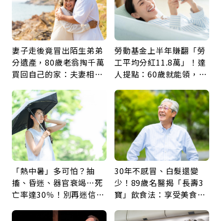
妻子走後竟冒出陌生弟弟
勞動基金上半年賺翻「勞
分遺產，80歲老翁掏千萬
工平均分紅11.8萬」！達
買回自己的家：夫妻相守
人提點：60歲就能領，重
60年，卻輸給一個名字
新就業還有隱藏版退休金
「熱中暑」多可怕？抽
30年不感冒、白髮還變
搐、昏迷、器官衰竭…死
少！89歲名醫揭「長壽3
亡率達30％！別再迷信
寶」飲食法：享受美食不
「擦酒精、吃退燒藥」，
忌口，偶爾也該吃點肉
5招才能真救命