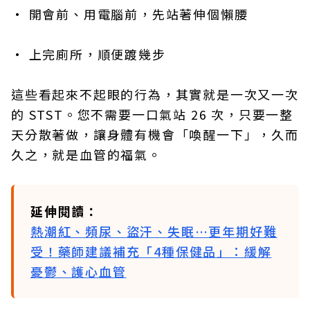
• 開會前、用電腦前，先站著伸個懶腰
• 上完廁所，順便踱幾步
這些看起來不起眼的行為，其實就是一次又一次
的 STST。您不需要一口氣站 26 次，只要一整
天分散著做，讓身體有機會「喚醒一下」，久而
久之，就是血管的福氣。
延伸閱讀：
熱潮紅、頻尿、盜汗、失眠…更年期好難
受！藥師建議補充「4種保健品」：緩解
憂鬱、護心血管