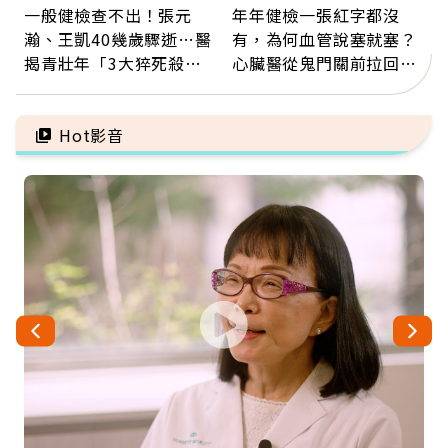
一般健檢查不出！張元
年年健檢一張紅字都沒
瀚、王凱40幾歲驟逝…醫
有，為何血管說塞就塞？
揭青壯年「3大猝死殺
心臟醫從鬼門關前拉回病
手」：靠2檢查揪出9成地
人：會不會心梗要看對數
雷
字
Hot影音