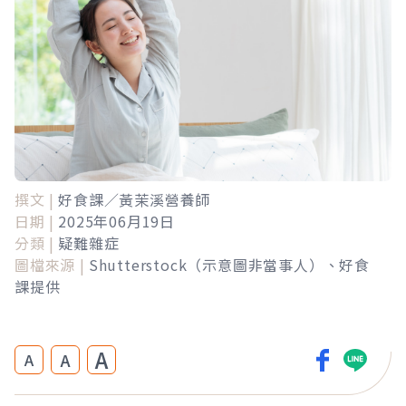
撰文 |
好食課／黃茉溪營養師
日期 |
2025年06月19日
分類 |
疑難雜症
圖檔來源 |
Shutterstock（示意圖非當事人）、好食
課提供
A
A
A