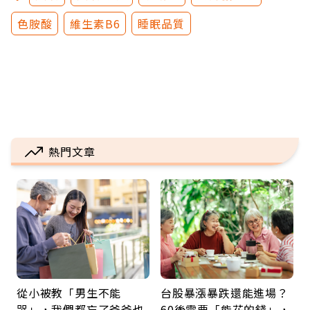
色胺酸
維生素B6
睡眠品質
熱門文章
從小被教「男生不能
台股暴漲暴跌還能進場？
哭」，我們都忘了爸爸也
60後需要「能花的錢」，