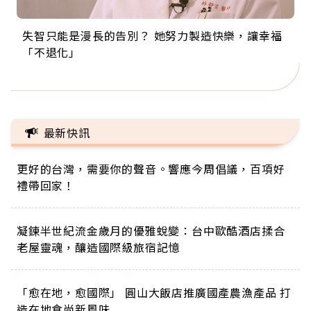
失智只能是漫長的告別？ 她努力製造快樂，讓幸福
來自剛果的巧克力神父 為台灣奉獻36年 「台灣是我
63歲卸矽谷副總、搬回台灣找快樂！「蛋黃哥小
104歲打破金氏世界紀錄 成為全球最年長羽球選
事業巔峰他選擇追夢…黑手阿伯拉小提琴還登上小
「不退化」
的家，我連作夢都講台語！」
丑」走進安養院，逗樂上萬爺奶：退休後才開始真
手，分享長壽的秘密原來是「這個」
巨蛋！連CNN都大讚！
正的人生
最新快訊
更好的台灣，需要你的聲音。響應今周倡議，百項好
禮帶回家！
凝鍊半世紀流金歲月的優雅蛻變：台中歐酷酒店揉合
老屋靈魂，釀造國際級旅宿記憶
「愈在地，愈國際」 圓山大飯店推廣國產農漁產品 打
造在地食尚新風味