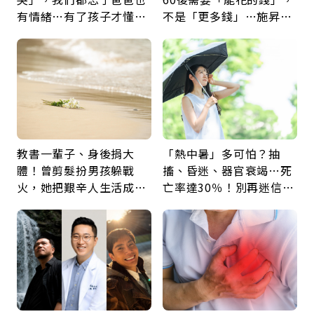
有情緒…有了孩子才懂：
不是「更多錢」…施昇
父親節最珍貴禮物是一句
輝：退休族最適合這種股
久違的關心
票
教書一輩子、身後捐大
「熱中暑」多可怕？抽
體！曾剪髮扮男孩躲戰
搐、昏迷、器官衰竭…死
火，她把艱辛人生活成風
亡率達30％！別再迷信
景：生命價值在於成為祝
「擦酒精、吃退燒藥」，
福
5招才能真救命