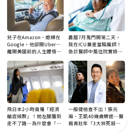
兒子在Amazon、媳婦在
農曆7月鬼門開第二天，
Google，他卻開Uber…
我在ICU兼差當驅魔師！
離開美國前的人生體悟：
急診醫師中風住院實錄：
好的壞的都不會永遠
那些怪物原來叫譫妄
飛日本2小時竟罹「經濟
一般健檢查不出！張元
艙症候群」！她左腿腫到
瀚、王凱40幾歲驟逝…醫
走不了路…為什麼會「靜
揭青壯年「3大猝死殺
脈血栓」？醫示警7種人
手」：靠2檢查揪出9成地