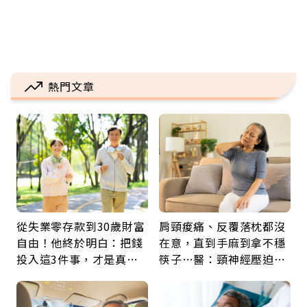
熱門文章
從失業零存款到30歲財富
肩頸痠痛、反覆落枕都沒
自由！他終於明白：把錢
在意，直到手麻到拿不穩
投入這3件事，才是真正
筷子…醫：頸神經壓迫上
留給未來的自己
身，打破固定姿勢才是關
鍵