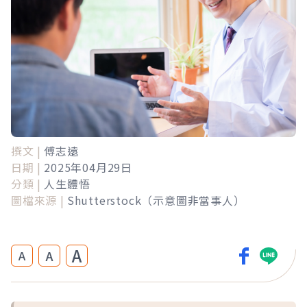
撰文 |
傅志遠
日期 |
2025年04月29日
分類 |
人生體悟
圖檔來源 |
Shutterstock（示意圖非當事人）
A
A
A