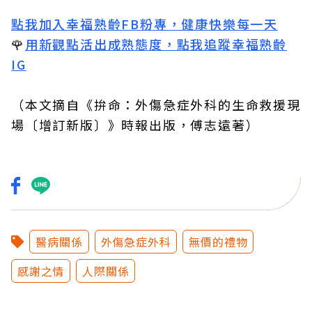
點我加入幸福熟齡FB粉專，健康快樂每一天
🌹
用新觀點活出成熟態度，點我追蹤幸福熟齡
IG
（本文摘自
《拚命：外傷急症外科的生命救援現
場〔增訂新版〕》時報出版，傅志遠著
）
醫病關係
外傷急症外科
無價的禮物
感謝之情
人際關係