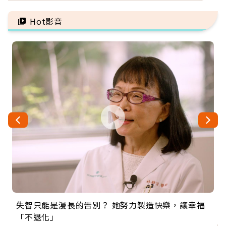
注意
雷
Hot影音
失智只能是漫長的告別？ 她努力製造快樂，讓幸福
來自剛果的巧克力神父 為台灣奉獻36年 「台灣是我
63歲卸矽谷副總、搬回台灣找快樂！「蛋黃哥小
104歲打破金氏世界紀錄 成為全球最年長羽球選
事業巔峰他選擇追夢…黑手阿伯拉小提琴還登上小
「不退化」
的家，我連作夢都講台語！」
丑」走進安養院，逗樂上萬爺奶：退休後才開始真
手，分享長壽的秘密原來是「這個」
巨蛋！連CNN都大讚！