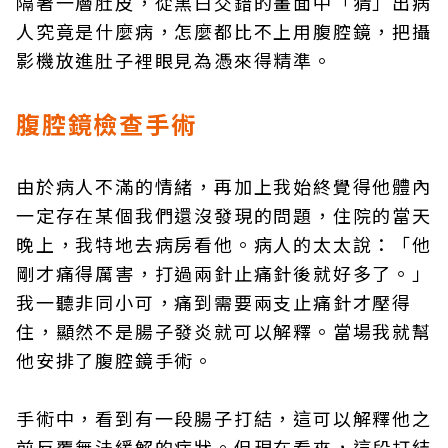
隔著一層肚皮，從黑白交錯的畫面中「猜」出病
人究竟是什麼病，怎麼都比不上用腹腔鏡，把攝
影機放進肚子裡眼見為憑來得精準。
腹腔鏡檢查手術
由於病人不滿的情緒，再加上我始終覺得他體內
一定存在某個我們還沒發現的問題，住院的當天
晚上，我特地去病房看他。病人的太太說：「他
剛才痛得厲害，打過兩針止痛針後就好多了。」
我一聽非同小可，痛到需要兩支止痛針才壓得
住，顯然不是腸子發炎就可以解釋。當場我就幫
他安排了腹腔鏡手術。
手術中，看到有一段腸子打結，這可以解釋他之
前反覆無法緩解的症狀。但現在看來，這段打結