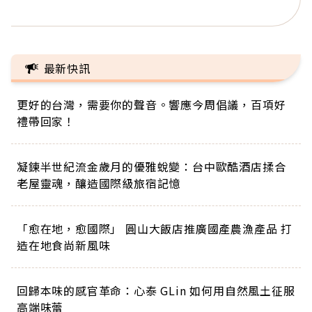
正的人生
最新快訊
更好的台灣，需要你的聲音。響應今周倡議，百項好
禮帶回家！
凝鍊半世紀流金歲月的優雅蛻變：台中歐酷酒店揉合
老屋靈魂，釀造國際級旅宿記憶
「愈在地，愈國際」 圓山大飯店推廣國產農漁產品 打
造在地食尚新風味
回歸本味的感官革命：心泰 GLin 如何用自然風土征服
高端味蕾