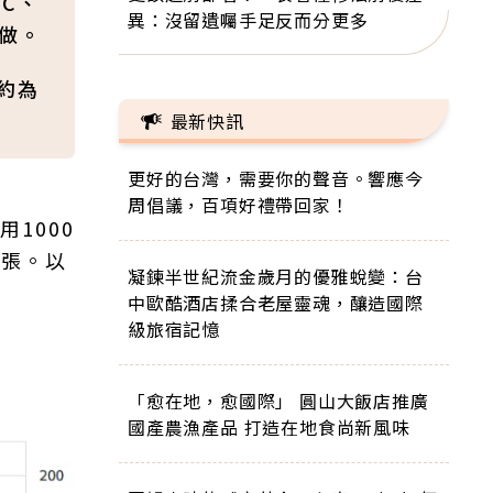
C、
異：沒留遺囑手足反而分更多
做。
例約為
最新快訊
更好的台灣，需要你的聲音。響應今
周倡議，百項好禮帶回家！
用1000
3張。以
凝鍊半世紀流金歲月的優雅蛻變：台
中歐酷酒店揉合老屋靈魂，釀造國際
級旅宿記憶
「愈在地，愈國際」 圓山大飯店推廣
國產農漁產品 打造在地食尚新風味