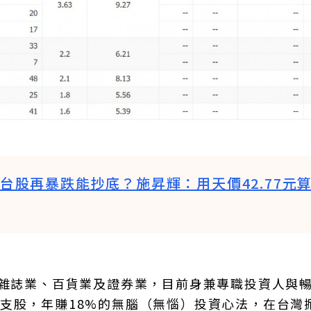
！若台股再暴跌能抄底？施昇輝：用天價42.77元
職雜誌業、百貨業及證券業，目前身兼專職投資人與
支股，年賺18%的無腦（無惱）投資心法，在台灣