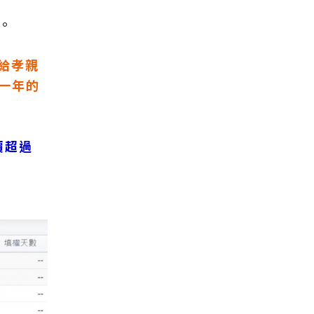
錯。
用給孝親
6一年的
價超過