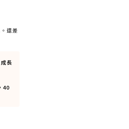
元。還差
的成長
40