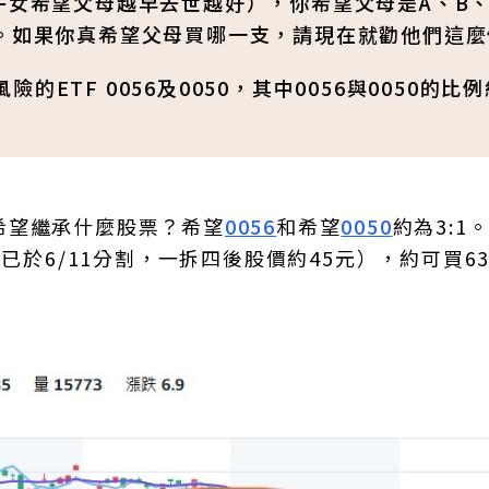
子女希望父母越早去世越好），你希望父母是A、B、
答。如果你真希望父母買哪一支，請現在就勸他們這麼
TF 0056及0050，其中0056與0050的比
希望繼承什麼股票？希望
0056
和希望
0050
約為3:1。
050已於6/11分割，一拆四後股價約45元），約可買6