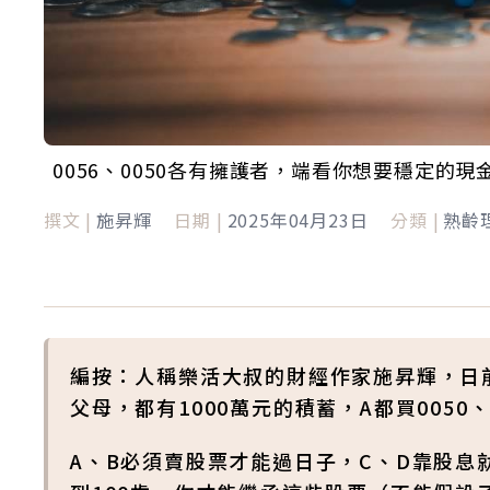
0056、0050各有擁護者，端看你想要穩定的
撰文 |
施昇輝
日期 |
2025年04月23日
分類 |
熟齡
編按：人稱樂活大叔的財經作家施昇輝，日
父母，都有1000萬元的積蓄，A都買0050
A、B必須賣股票才能過日子，C、D靠股