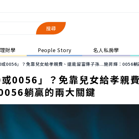
搜尋
理財學
People Story
名人私房學
0或0056」？免靠兒女給孝親費、還能留富傳子孫...施昇輝：0056
0或0056」？免靠兒女給孝親
0056躺贏的兩大關鍵