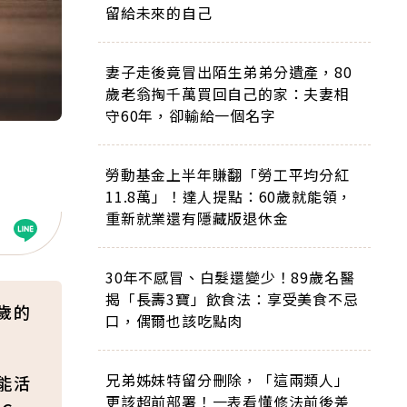
留給未來的自己
妻子走後竟冒出陌生弟弟分遺產，80
歲老翁掏千萬買回自己的家：夫妻相
守60年，卻輸給一個名字
勞動基金上半年賺翻「勞工平均分紅
11.8萬」！達人提點：60歲就能領，
重新就業還有隱藏版退休金
30年不感冒、白髮還變少！89歲名醫
揭「長壽3寶」飲食法：享受美食不忌
歲的
口，偶爾也該吃點肉
兄弟姊妹特留分刪除，「這兩類人」
能活
更該超前部署！一表看懂修法前後差