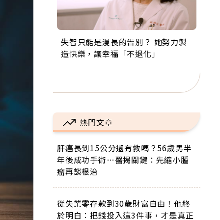
失智只能是漫長的告別？ 她努力製
來自剛果的巧克力神父 為台灣奉獻
63歲卸矽谷副總、搬回台灣找快
104歲打破金氏世界紀錄 成為全球
事業巔峰他選擇追夢…黑手阿伯拉
造快樂，讓幸福「不退化」
36年 「台灣是我的家，我連作夢都
樂！「蛋黃哥小丑」走進安養院，
最年長羽球選手，分享長壽的秘密
小提琴還登上小巨蛋！連CNN都大
講台語！」
逗樂上萬爺奶：退休後才開始真正
原來是「這個」
讚！
的人生
熱門文章
肝癌長到15公分還有救嗎？56歲男半
年後成功手術…醫揭關鍵：先縮小腫
瘤再談根治
從失業零存款到30歲財富自由！他終
於明白：把錢投入這3件事，才是真正