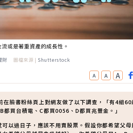
現金流或是著重資產的成長性。
理財
圖檔來源 |
Shutterstock
A
A
A
前在臉書粉絲頁上對網友做了以下調查，「有4組60
、B都買台積電、C都買0056、D都買兆豐金。」
息就可以過日子，應該不用賣股票。假設你都希望父母