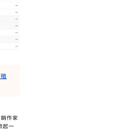
算殖
暢銷作家
掀起一