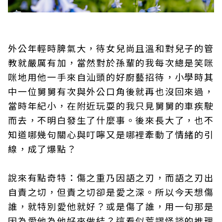
外公年輕時脾氣大，待女兒尚且溫和對兒子的管
教就嚴厲有加，當然對於孫輩的我每次總是笑咪
咪地用他一手來自汕頭的好廚藝招待，小學時其
中一位舅舅有次與外公口角後就再也沒回來過，
當時年紀小，在附近玩耍的我只見舅舅的車疾駛
而去，不明白發生了什麼事。後來長大了，也不
知道哪幾句關心與叮嚀又是哪裡牽動了情緒的引
線，成了爆點？
說來有點奇特：傷之重乃因語之刃，而語之刃出
自責之切，但責之切卻是愛之深。所以今天想傷
誰，就特別愛他就好？或是傷了誰，用一句那是
因為愛他為他好來做結？這看似荒謬怪談的推理