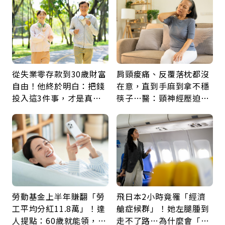
從失業零存款到30歲財富
肩頸痠痛、反覆落枕都沒
自由！他終於明白：把錢
在意，直到手麻到拿不穩
投入這3件事，才是真正
筷子…醫：頸神經壓迫上
留給未來的自己
身，打破固定姿勢才是關
鍵
勞動基金上半年賺翻「勞
飛日本2小時竟罹「經濟
工平均分紅11.8萬」！達
艙症候群」！她左腿腫到
人提點：60歲就能領，重
走不了路…為什麼會「靜