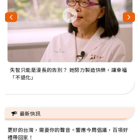
失智只能是漫長的告別？ 她努力製造快樂，讓幸福
來自剛果的巧克力神父 為台灣奉獻36年 「台灣是我
63歲卸矽谷副總、搬回台灣找快樂！「蛋黃哥小
104歲打破金氏世界紀錄 成為全球最年長羽球選
事業巔峰他選擇追夢…黑手阿伯拉小提琴還登上小
「不退化」
的家，我連作夢都講台語！」
丑」走進安養院，逗樂上萬爺奶：退休後才開始真
手，分享長壽的秘密原來是「這個」
巨蛋！連CNN都大讚！
正的人生
最新快訊
更好的台灣，需要你的聲音。響應今周倡議，百項好
禮帶回家！