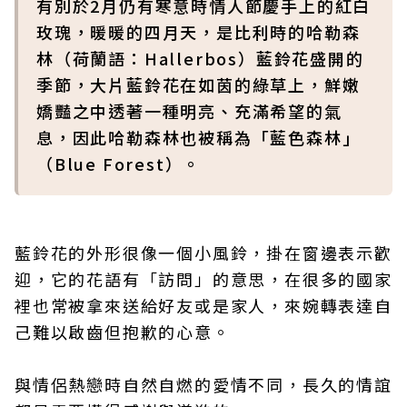
有別於2月仍有寒意時情人節慶手上的紅白
玫瑰，暖暖的四月天，是比利時的哈勒森
林（荷蘭語：Hallerbos）藍鈴花盛開的
季節，大片藍鈴花在如茵的綠草上，鮮嫩
嬌豔之中透著一種明亮、充滿希望的氣
息，因此哈勒森林也被稱為「藍色森林」
（Blue Forest）。
藍鈴花的外形很像一個小風鈴，掛在窗邊表示歡
迎，它的花語有「訪問」的意思，在很多的國家
裡也常被拿來送給好友或是家人，來婉轉表達自
己難以啟齒但抱歉的心意。
與情侶熱戀時自然自燃的愛情不同，長久的情誼