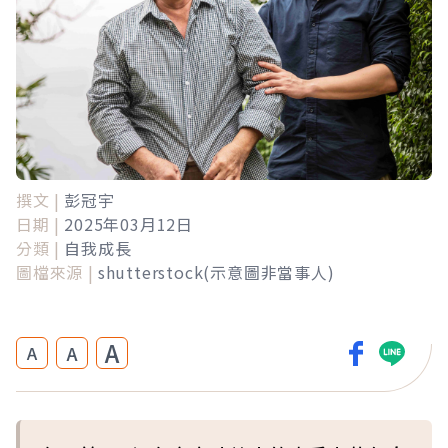
撰文 |
彭冠宇
日期 |
2025年03月12日
分類 |
自我成長
圖檔來源 |
shutterstock(示意圖非當事人)
A
A
A