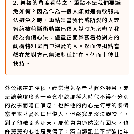
2. 樂觀的角度看待之：重點不是我們要避
免如何？因為作為一個人類就是有軟弱無
法避免之時。重點是當我們或所愛的人理
智線被剪斷衝動講出傷人話時怎麼辦？我
認為有個心法：儘量正面樂觀看待對方的
動機特別是自己深愛的人。然而停損點當
然在於對方已無法對稱站在同個面上彼此
扶持。
外公還在的時候，經常泡著茶看著窗外發呆，或
是讀著瓊瑤的一整套小說那種大時代不得不分別
的故事而暗自嘆息，也許他的內心是何等的懊悔
當年本著愛卻口出傷人，但終究是沒法驗證了，
到了他離開的那天，那位舅舅仍然沒有回來，也
許舅舅的心也是受傷了，獨自舔舐並不斷強化年