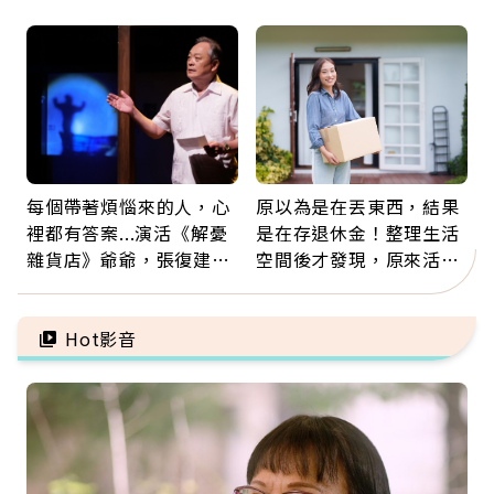
新就業還有隱藏版退休金
脈血栓」？醫示警7種人
注意
每個帶著煩惱來的人，心
原以為是在丟東西，結果
裡都有答案...演活《解憂
是在存退休金！整理生活
雜貨店》爺爺，張復建：
空間後才發現，原來活得
放下執著不是認輸，而是
這麼輕鬆也能存錢
善待自己
Hot影音