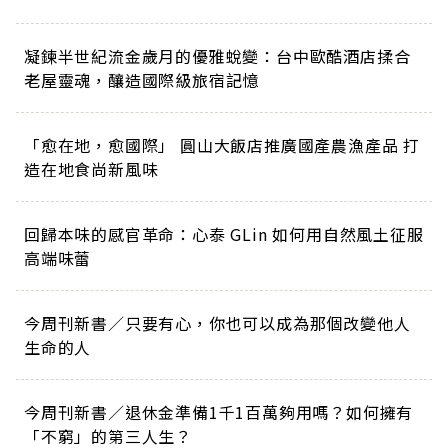
凝鍊半世紀流金歲月的優雅蛻變：台中歐酷酒店揉合
老屋靈魂，釀造國際級旅宿記憶
「愈在地，愈國際」 圓山大飯店推廣國產農漁產品 打
造在地食尚新風味
回歸本味的感官革命：心泰 GLin 如何用自然風土征服
高端味蕾
今周刊新書／只要有心，你也可以成為那個改變他人
生命的人
今周刊新書／退休金準備1千1百萬夠用嗎？如何擁有
「不窮」的第三人生？