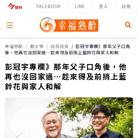
FACEBOOK
LINE
登入
註冊
Open menu
幸福熟齡
/
靚女學
/
自我成長
/
彭冠宇專欄》那年父子口角
後，他再也沒回家過…趁來得及前捎上藍鈴花與家人和解
彭冠宇專欄》那年父子口角後，他
再也沒回家過…趁來得及前捎上藍
鈴花與家人和解