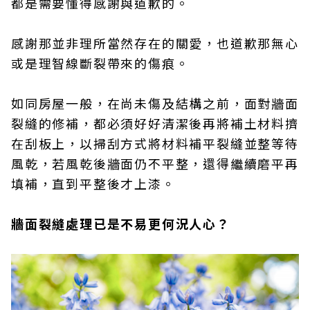
都是需要懂得感謝與道歉的。
感謝那並非理所當然存在的關愛，也道歉那無心
或是理智線斷裂帶來的傷痕。
如同房屋一般，在尚未傷及結構之前，面對牆面
裂縫的修補，都必須好好清潔後再將補土材料擠
在刮板上，以掃刮方式將材料補平裂縫並整等待
風乾，若風乾後牆面仍不平整，還得繼續磨平再
填補，直到平整後才上漆。
牆面裂縫處理已是不易更何況人心？