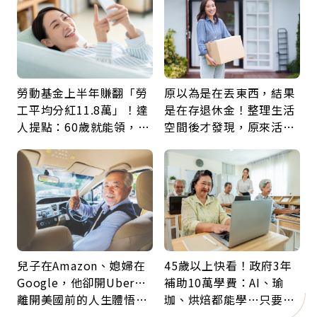
勞動基金上半年賺翻「勞
原以為是在丟東西，結果
工平均分紅11.8萬」！達
是在存退休金！整理生活
人提點：60歲就能領，重
空間後才發現，原來活得
新就業還有隱藏版退休金
這麼輕鬆也能存錢
兒子在Amazon、媳婦在
45歲以上快看！政府3年
Google，他卻開Uber…
補助10萬學費：AI、瑜
離開美國前的人生體悟：
珈、烘焙都能學…只要願
好的壞的都不會永遠
意開始，永遠不嫌晚