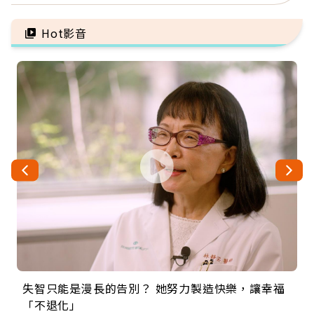
Hot影音
失智只能是漫長的告別？ 她努力製造快樂，讓幸福
來自剛果的巧克力神父 為台灣奉獻36年 「台灣是我
63歲卸矽谷副總、搬回台灣找快樂！「蛋黃哥小
104歲打破金氏世界紀錄 成為全球最年長羽球選
事業巔峰他選擇追夢…黑手阿伯拉小提琴還登上小
「不退化」
的家，我連作夢都講台語！」
丑」走進安養院，逗樂上萬爺奶：退休後才開始真
手，分享長壽的秘密原來是「這個」
巨蛋！連CNN都大讚！