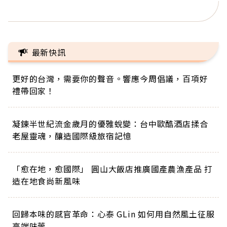
正的人生
最新快訊
更好的台灣，需要你的聲音。響應今周倡議，百項好
禮帶回家！
凝鍊半世紀流金歲月的優雅蛻變：台中歐酷酒店揉合
老屋靈魂，釀造國際級旅宿記憶
「愈在地，愈國際」 圓山大飯店推廣國產農漁產品 打
造在地食尚新風味
回歸本味的感官革命：心泰 GLin 如何用自然風土征服
高端味蕾