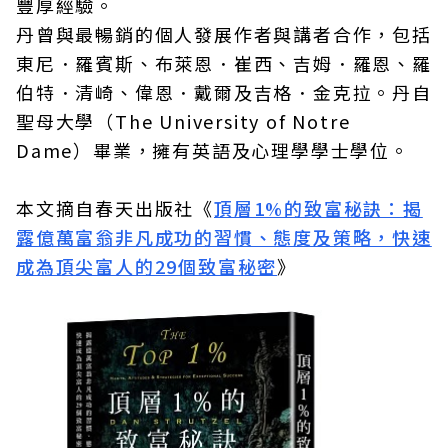
豐厚經驗。
丹曾與最暢銷的個人發展作者與講者合作，包括
東尼．羅賓斯、布萊恩．崔西、吉姆．羅恩、羅
伯特．清崎、偉恩．戴爾及吉格．金克拉。丹自
聖母大學（The University of Notre
Dame）畢業，擁有英語及心理學學士學位。
本文摘自春天出版社《
頂層1%的致富秘訣：揭
露億萬富翁非凡成功的習慣、態度及策略，快速
成為頂尖富人的29個致富秘密
》