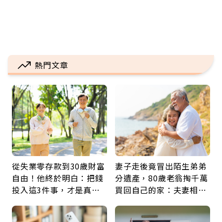
熱門文章
從失業零存款到30歲財富
妻子走後竟冒出陌生弟弟
自由！他終於明白：把錢
分遺產，80歲老翁掏千萬
投入這3件事，才是真正
買回自己的家：夫妻相守
留給未來的自己
60年，卻輸給一個名字