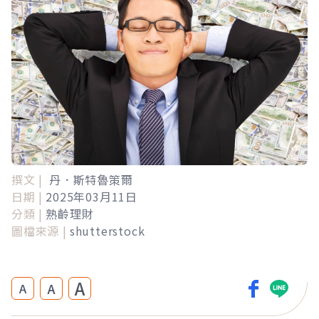
撰文 |
丹．斯特魯策爾
日期 |
2025年03月11日
分類 |
熟齡理財
圖檔來源 |
shutterstock
A
A
A