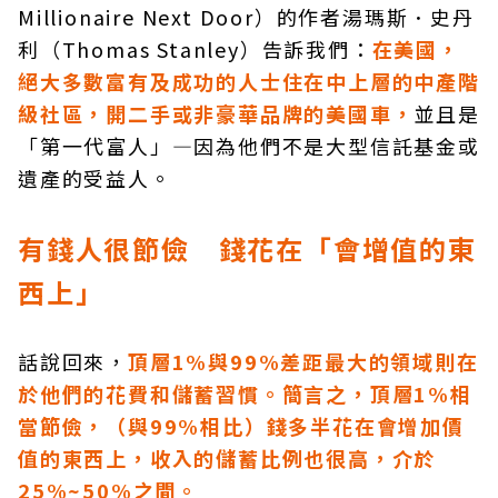
Millionaire Next Door）的作者湯瑪斯．史丹
利（Thomas Stanley）告訴我們：
在美國，
絕大多數富有及成功的人士住在中上層的中產階
級社區，開二手或非豪華品牌的美國車，
並且是
「第一代富人」—因為他們不是大型信託基金或
遺產的受益人。
有錢人很節儉 錢花在「會增值的東
西上」
話說回來，
頂層1%與99%差距最大的領域則在
於他們的花費和儲蓄習慣。簡言之，頂層1%相
當節儉，（與99%相比）錢多半花在會增加價
值的東西上，收入的儲蓄比例也很高，介於
25%~50%之間。