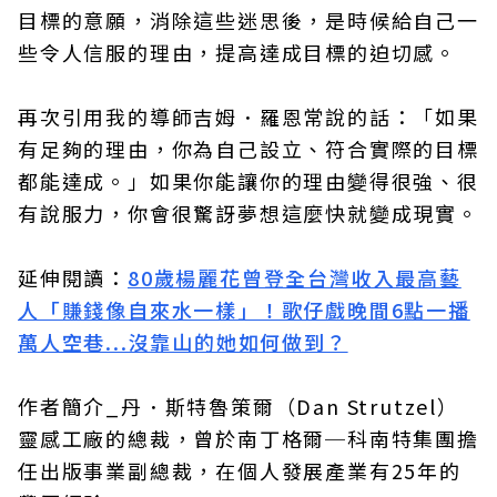
目標的意願，消除這些迷思後，是時候給自己一
些令人信服的理由，提高達成目標的迫切感。
再次引用我的導師吉姆．羅恩常說的話：「如果
有足夠的理由，你為自己設立、符合實際的目標
都能達成。」如果你能讓你的理由變得很強、很
有說服力，你會很驚訝夢想這麼快就變成現實。
延伸閱讀：
80歲楊麗花曾登全台灣收入最高藝
人「賺錢像自來水一樣」！歌仔戲晚間6點一播
萬人空巷...沒靠山的她如何做到？
作者簡介_丹．斯特魯策爾（Dan Strutzel）
靈感工廠的總裁，曾於南丁格爾─科南特集團擔
任出版事業副總裁，在個人發展產業有25年的