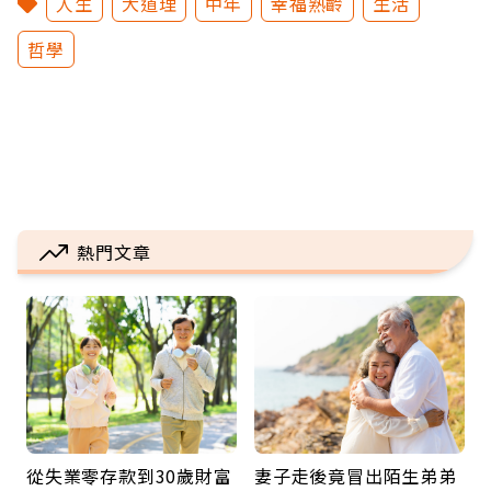
人生
大道理
中年
幸福熟齡
生活
哲學
熱門文章
從失業零存款到30歲財富
妻子走後竟冒出陌生弟弟