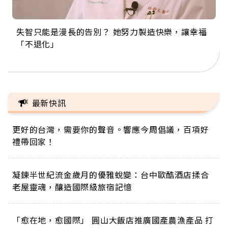
失智只能是漫長的告別？ 她努力製造快樂，讓幸福
來自剛果的巧克力神父 為台灣奉獻36年 「台灣是我
63歲卸矽谷副總、搬回台灣找快樂！「蛋黃哥小
104歲打破金氏世界紀錄 成為全球最年長羽球選
事業巔峰他選擇追夢…黑手阿伯拉小提琴還登上小
「不退化」
的家，我連作夢都講台語！」
丑」走進安養院，逗樂上萬爺奶：退休後才開始真
手，分享長壽的秘密原來是「這個」
巨蛋！連CNN都大讚！
正的人生
最新快訊
更好的台灣，需要你的聲音。響應今周倡議，百項好
禮帶回家！
凝鍊半世紀流金歲月的優雅蛻變：台中歐酷酒店揉合
老屋靈魂，釀造國際級旅宿記憶
「愈在地，愈國際」 圓山大飯店推廣國產農漁產品 打