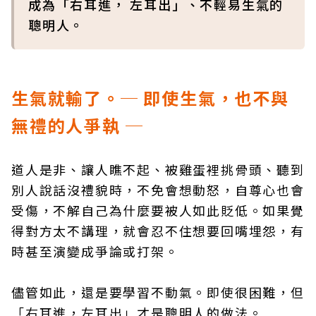
成為「右耳進， 左耳出」、不輕易生氣的
聰明人。
生氣就輸了。─ 即使生氣，也不與
無禮的人爭執 ─
道人是非、讓人瞧不起、被雞蛋裡挑骨頭、聽到
別人說話沒禮貌時，不免會想動怒，自尊心也會
受傷，不解自己為什麼要被人如此貶低。如果覺
得對方太不講理，就會忍不住想要回嘴埋怨，有
時甚至演變成爭論或打架。
儘管如此，還是要學習不動氣。即使很困難，但
「右耳進，左耳出」才是聰明人的做法。