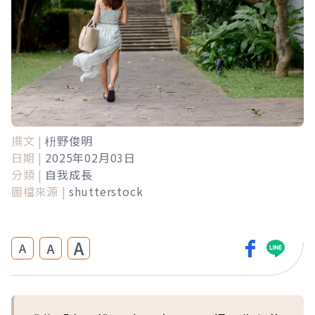
撰文 |
枡野俊明
日期 |
2025年02月03日
分類 |
自我成長
圖檔來源 |
shutterstock
A
A
A