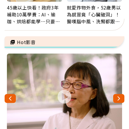
45歲以上快看！政府3年
就愛炸物外食，52歲男以
補助10萬學費：AI、瑜
為感冒竟「心臟破洞」！
珈、烘焙都能學…只要願
醫嘆腦中風、洗腎都跟它
意開始，永遠不嫌晚
有關：4警訊是心臟在呼
救
Hot影音