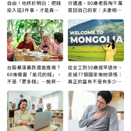
自由！他終於明白：把錢
分遺產，80歲老翁掏千萬
投入這3件事，才是真正
買回自己的家：夫妻相守
留給未來的自己
60年，卻輸給一個名字
台股暴漲暴跌還能進場？
從女工到50歲提早退休、
60後需要「能花的錢」，
走過77個國家後她領悟：
不是「更多錢」…施昇
真正的富有不是有多少
輝：退休族最適合這種股
錢，而是擁有選擇人生的
票
自由